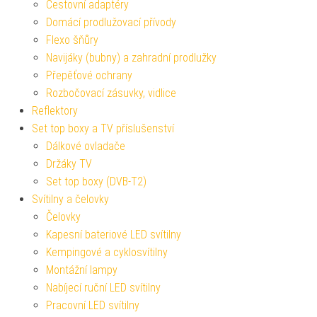
Cestovní adaptéry
Domácí prodlužovací přívody
Flexo šňůry
Navijáky (bubny) a zahradní prodlužky
Přepěťové ochrany
Rozbočovací zásuvky, vidlice
Reflektory
Set top boxy a TV příslušenství
Dálkové ovladače
Držáky TV
Set top boxy (DVB-T2)
Svítilny a čelovky
Čelovky
Kapesní bateriové LED svítilny
Kempingové a cyklosvítilny
Montážní lampy
Nabíjecí ruční LED svítilny
Pracovní LED svítilny