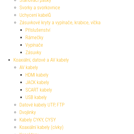
Stahovací pásky
Svorky a svorkovnice
Uchycení kabelů
Zásuvkové kryty a vypínače, krabice, víčka
Příslušenství
Rámečky
Vypínače
Zásuvky
Koaxiální, datové a AV kabely
AV kabely
HDMI kabely
JACK kabely
SCART kabely
USB kabely
Datové kabely UTP, FTP
Dvojlinky
Kabely CYKY, CYSY
Koaxiální kabely (cívky)