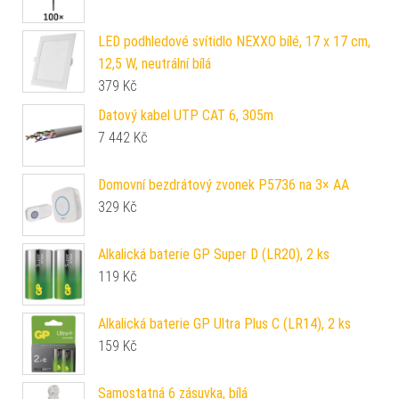
LED podhledové svítidlo NEXXO bílé, 17 x 17 cm,
12,5 W, neutrální bílá
379
Kč
Datový kabel UTP CAT 6, 305m
7 442
Kč
Domovní bezdrátový zvonek P5736 na 3× AA
329
Kč
Alkalická baterie GP Super D (LR20), 2 ks
119
Kč
Alkalická baterie GP Ultra Plus C (LR14), 2 ks
159
Kč
Samostatná 6 zásuvka, bílá