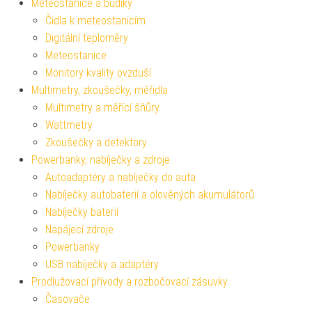
Meteostanice a budíky
Čidla k meteostanicím
Digitální teploměry
Meteostanice
Monitory kvality ovzduší
Multimetry, zkoušečky, měřidla
Multimetry a měřící šňůry
Wattmetry
Zkoušečky a detektory
Powerbanky, nabíječky a zdroje
Autoadaptéry a nabíječky do auta
Nabíječky autobaterií a olověných akumulátorů
Nabíječky baterií
Napájecí zdroje
Powerbanky
USB nabíječky a adaptéry
Prodlužovací přívody a rozbočovací zásuvky
Časovače