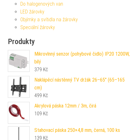
Do halogenových van
LED žárovky
Objímky a svítidla na žárovky
Speciální žárovky
Produkty
Mikrovlnný senzor (pohybové čidlo) IP20 1200W,
bílý
379
Kč
Naklápěcí nástěnný TV držák 26–65" (65–165
cm)
499
Kč
Akrylová páska 12mm / 3m, čirá
109
Kč
Stahovací páska 250×4,8 mm, černá, 100 ks
139
Kč