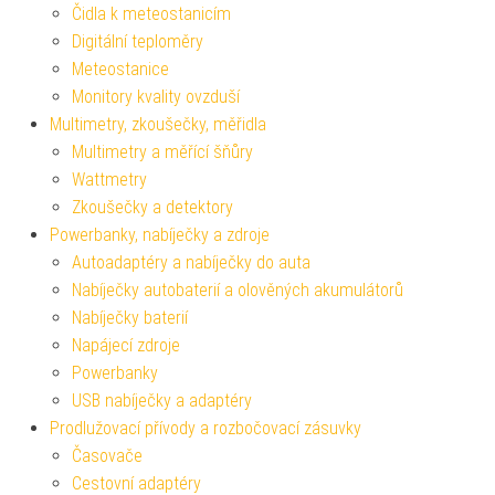
Čidla k meteostanicím
Digitální teploměry
Meteostanice
Monitory kvality ovzduší
Multimetry, zkoušečky, měřidla
Multimetry a měřící šňůry
Wattmetry
Zkoušečky a detektory
Powerbanky, nabíječky a zdroje
Autoadaptéry a nabíječky do auta
Nabíječky autobaterií a olověných akumulátorů
Nabíječky baterií
Napájecí zdroje
Powerbanky
USB nabíječky a adaptéry
Prodlužovací přívody a rozbočovací zásuvky
Časovače
Cestovní adaptéry