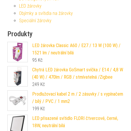
LED žárovky
Objímky a svítidla na žárovky
Speciální žárovky
Produkty
LED žárovka Classic A60 / E27 / 13 W (100 W) /
1521 lm / neutrální bílá
95
Kč
Chytrá LED žárovka GoSmart svíčka / E14 / 4,8 W
(40 W) / 470lm / RGB / stmívatelná /Zigbee
249
Kč
Prodlužovací kabel 2 m / 2 zásuvky / s vypínačem
/ bílý / PVC / 1 mm2
199
Kč
LED přisazené svítidlo FLORI čtvercové, černé,
18W, neutrální bílá