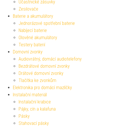
Účastnické zásuvky
Zesilovače
Baterie a akumulátory
Jednorázové spotřební baterie
Nabíjecí baterie
Olověné akumulátory
Testery baterií
Domovní zvonky
Audiovrátný, domácí audiotelefony
Bezdrátové domovní zvonky
Drátové domovní zvonky
Tlačítka ke zvonkům
Elektronika pro domácí mazlíčky
Instalační materiál
Instalační krabice
Pájky, cín a kalafuna
Pásky
Stahovací pásky