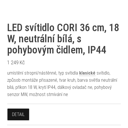
LED svítidlo CORI 36 cm, 18
W, neutrální bílá, s
pohybovým čidlem, IP44
1 249
Kč
umístění stropní/nástěnné, typ svítidla
klasické
svítidlo,
způsob montáže přisazené, tvar kruh, barva světla neutrální
bílá, příkon 18 W, krytí IP44, dálkový ovladač ne, pohybový
senzor MW, možnost stmívání ne
DETAIL