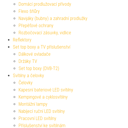
Domácí prodlužovací přívody
Flexo šňůry
Navijáky (bubny) a zahradní prodlužky
Přepěťové ochrany
Rozbočovací zásuvky, vidlice
Reflektory
Set top boxy a TV příslušenství
Dálkové ovladače
Držáky TV
Set top boxy (DVB-T2)
Svítilny a čelovky
Čelovky
Kapesní bateriové LED svítilny
Kempingové a cyklosvítilny
Montážní lampy
Nabíjecí ruční LED svítilny
Pracovní LED svítilny
Příslušenství ke svítilnám