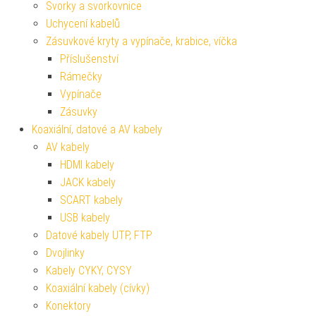
Svorky a svorkovnice
Uchycení kabelů
Zásuvkové kryty a vypínače, krabice, víčka
Příslušenství
Rámečky
Vypínače
Zásuvky
Koaxiální, datové a AV kabely
AV kabely
HDMI kabely
JACK kabely
SCART kabely
USB kabely
Datové kabely UTP, FTP
Dvojlinky
Kabely CYKY, CYSY
Koaxiální kabely (cívky)
Konektory