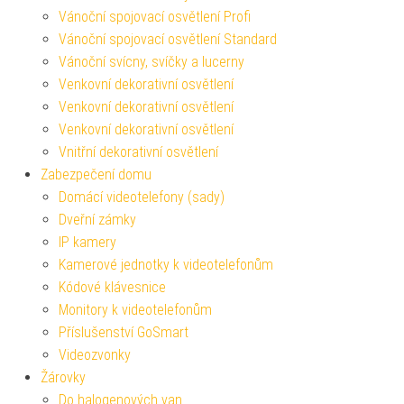
Vánoční spojovací osvětlení Profi
Vánoční spojovací osvětlení Standard
Vánoční svícny, svíčky a lucerny
Venkovní dekorativní osvětlení
Venkovní dekorativní osvětlení
Venkovní dekorativní osvětlení
Vnitřní dekorativní osvětlení
Zabezpečení domu
Domácí videotelefony (sady)
Dveřní zámky
IP kamery
Kamerové jednotky k videotelefonům
Kódové klávesnice
Monitory k videotelefonům
Příslušenství GoSmart
Videozvonky
Žárovky
Do halogenových van