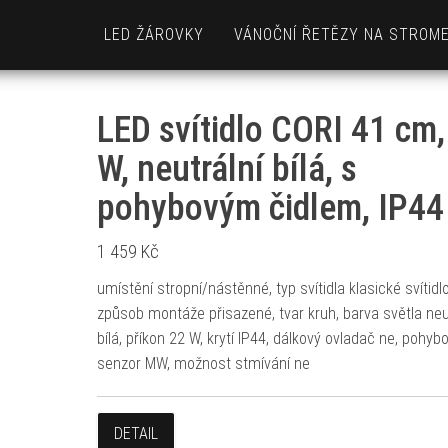
LED ŽÁROVKY
VÁNOČNÍ ŘETĚZY NA STROM
LED svítidlo CORI 41 cm,
W, neutrální bílá, s
pohybovým čidlem, IP44
1 459
Kč
umístění stropní/nástěnné, typ svítidla klasické svítidlo
způsob montáže přisazené, tvar kruh, barva světla neu
bílá, příkon 22 W, krytí IP44, dálkový ovladač ne, pohyb
senzor MW, možnost stmívání ne
DETAIL