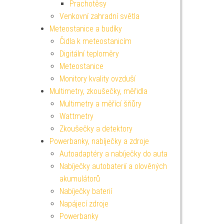
Prachotěsy
Venkovní zahradní světla
Meteostanice a budíky
Čidla k meteostanicím
Digitální teploměry
Meteostanice
Monitory kvality ovzduší
Multimetry, zkoušečky, měřidla
Multimetry a měřící šňůry
Wattmetry
Zkoušečky a detektory
Powerbanky, nabíječky a zdroje
Autoadaptéry a nabíječky do auta
Nabíječky autobaterií a olověných
akumulátorů
Nabíječky baterií
Napájecí zdroje
Powerbanky