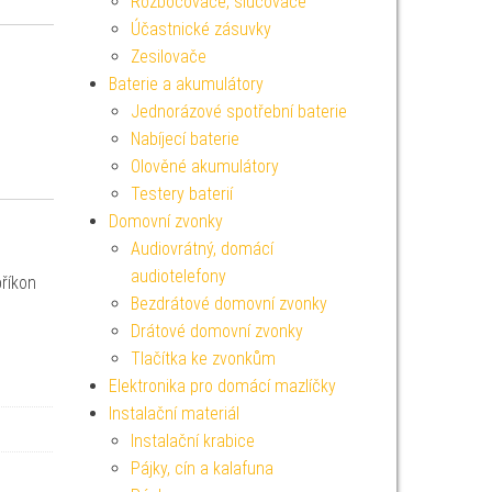
Rozbočovače, slučovače
Účastnické zásuvky
Zesilovače
Baterie a akumulátory
Jednorázové spotřební baterie
Nabíjecí baterie
Olověné akumulátory
Testery baterií
Domovní zvonky
Audiovrátný, domácí
audiotelefony
příkon
Bezdrátové domovní zvonky
Drátové domovní zvonky
Tlačítka ke zvonkům
Elektronika pro domácí mazlíčky
Instalační materiál
Instalační krabice
Pájky, cín a kalafuna