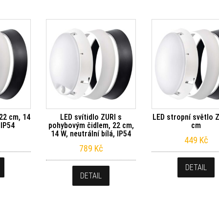
 22 cm, 14
LED svítidlo ZURI s
LED stropní světlo 
 IP54
pohybovým čidlem, 22 cm,
cm
14 W, neutrální bílá, IP54
449
Kč
789
Kč
DETAIL
DETAIL