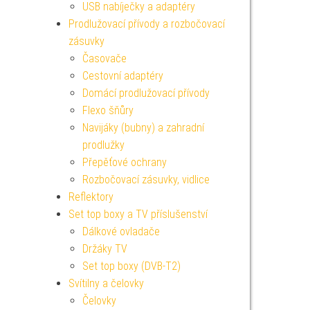
USB nabíječky a adaptéry
Prodlužovací přívody a rozbočovací
zásuvky
Časovače
Cestovní adaptéry
Domácí prodlužovací přívody
Flexo šňůry
Navijáky (bubny) a zahradní
prodlužky
Přepěťové ochrany
Rozbočovací zásuvky, vidlice
Reflektory
Set top boxy a TV příslušenství
Dálkové ovladače
Držáky TV
Set top boxy (DVB-T2)
Svítilny a čelovky
Čelovky