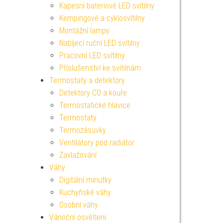
Kapesní bateriové LED svítilny
Kempingové a cyklosvítilny
Montážní lampy
Nabíjecí ruční LED svítilny
Pracovní LED svítilny
Příslušenství ke svítilnám
Termostaty a detektory
Detektory CO a kouře
Termostatické hlavice
Termostaty
Termozásuvky
Ventilátory pod radiátor
Zavlažování
Váhy
Digitální minutky
Kuchyňské váhy
Osobní váhy
Vánoční osvětlení