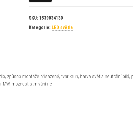
SKU:
1539034130
Kategorie:
LED světla
idlo, způsob montáže přisazené, tvar kruh, barva světla neutrální bílá, 
zor MW, možnost stmívání ne