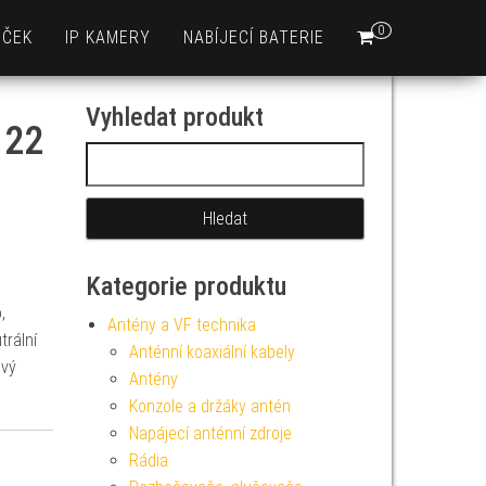
0
EČEK
IP KAMERY
NABÍJECÍ BATERIE
Vyhledat produkt
 22
Vyhledávání
Kategorie produktu
,
Antény a VF technika
trální
Anténní koaxiální kabely
ový
Antény
Konzole a držáky antén
Napájecí anténní zdroje
Rádia