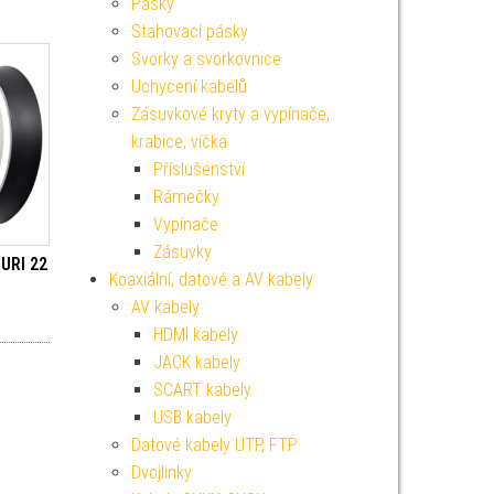
Pásky
Stahovací pásky
Svorky a svorkovnice
Uchycení kabelů
Zásuvkové kryty a vypínače,
krabice, víčka
Příslušenství
Rámečky
Vypínače
Zásuvky
ZURI 22
Koaxiální, datové a AV kabely
AV kabely
HDMI kabely
JACK kabely
SCART kabely
USB kabely
Datové kabely UTP, FTP
Dvojlinky