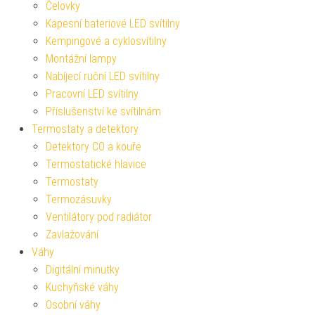
Čelovky
Kapesní bateriové LED svítilny
Kempingové a cyklosvítilny
Montážní lampy
Nabíjecí ruční LED svítilny
Pracovní LED svítilny
Příslušenství ke svítilnám
Termostaty a detektory
Detektory CO a kouře
Termostatické hlavice
Termostaty
Termozásuvky
Ventilátory pod radiátor
Zavlažování
Váhy
Digitální minutky
Kuchyňské váhy
Osobní váhy