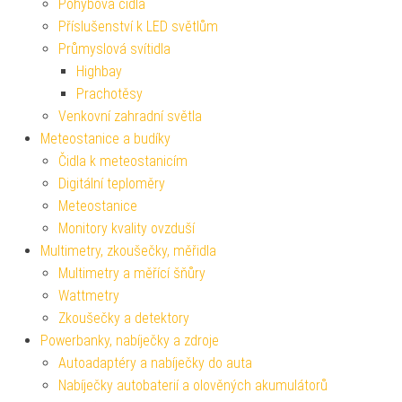
Pohybová čidla
Příslušenství k LED světlům
Průmyslová svítidla
Highbay
Prachotěsy
Venkovní zahradní světla
Meteostanice a budíky
Čidla k meteostanicím
Digitální teploměry
Meteostanice
Monitory kvality ovzduší
Multimetry, zkoušečky, měřidla
Multimetry a měřící šňůry
Wattmetry
Zkoušečky a detektory
Powerbanky, nabíječky a zdroje
Autoadaptéry a nabíječky do auta
Nabíječky autobaterií a olověných akumulátorů