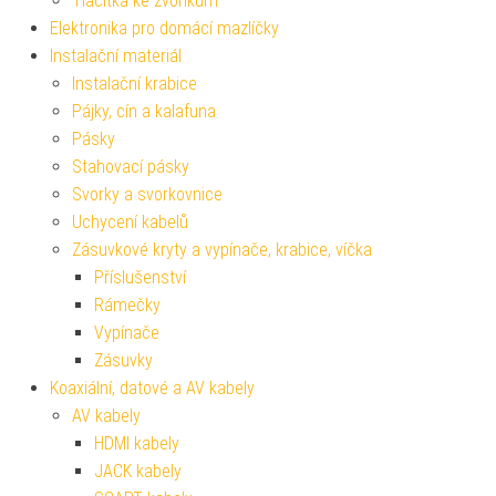
Tlačítka ke zvonkům
Elektronika pro domácí mazlíčky
Instalační materiál
Instalační krabice
Pájky, cín a kalafuna
Pásky
Stahovací pásky
Svorky a svorkovnice
Uchycení kabelů
Zásuvkové kryty a vypínače, krabice, víčka
Příslušenství
Rámečky
Vypínače
Zásuvky
Koaxiální, datové a AV kabely
AV kabely
HDMI kabely
JACK kabely