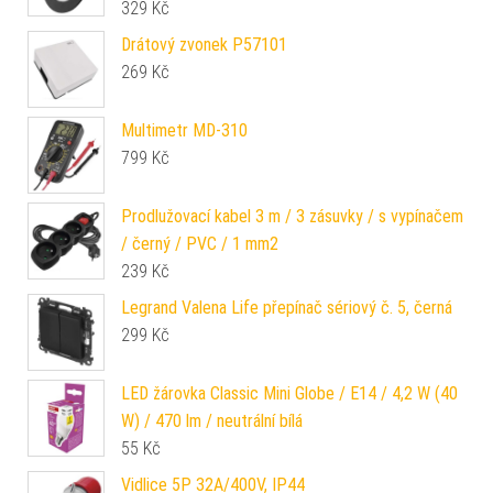
329
Kč
Drátový zvonek P57101
269
Kč
Multimetr MD-310
799
Kč
Prodlužovací kabel 3 m / 3 zásuvky / s vypínačem
/ černý / PVC / 1 mm2
239
Kč
Legrand Valena Life přepínač sériový č. 5, černá
299
Kč
LED žárovka Classic Mini Globe / E14 / 4,2 W (40
W) / 470 lm / neutrální bílá
55
Kč
Vidlice 5P 32A/400V, IP44