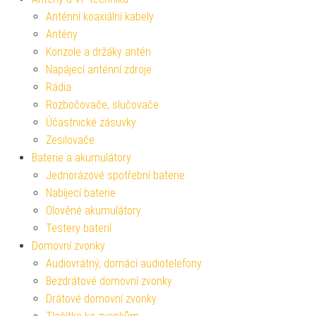
Anténní koaxiální kabely
Antény
Konzole a držáky antén
Napájecí anténní zdroje
Rádia
Rozbočovače, slučovače
Účastnické zásuvky
Zesilovače
Baterie a akumulátory
Jednorázové spotřební baterie
Nabíjecí baterie
Olověné akumulátory
Testery baterií
Domovní zvonky
Audiovrátný, domácí audiotelefony
Bezdrátové domovní zvonky
Drátové domovní zvonky