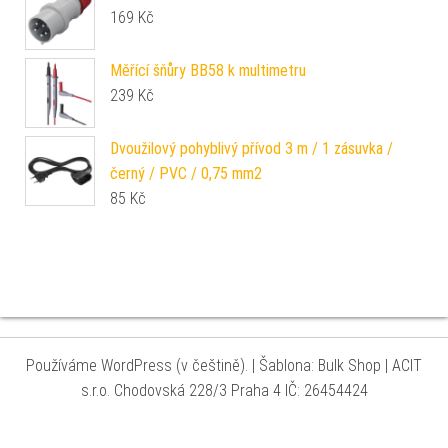
169
Kč
Měřící šňůry BB58 k multimetru
239
Kč
Dvoužilový pohyblivý přívod 3 m / 1 zásuvka /
černý / PVC / 0,75 mm2
85
Kč
Používáme WordPress (v češtině).
|
Šablona: Bulk Shop
| ACIT
s.r.o. Chodovská 228/3 Praha 4 IČ: 26454424