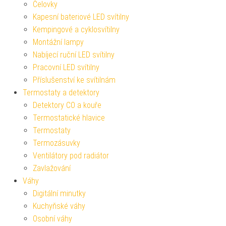
Čelovky
Kapesní bateriové LED svítilny
Kempingové a cyklosvítilny
Montážní lampy
Nabíjecí ruční LED svítilny
Pracovní LED svítilny
Příslušenství ke svítilnám
Termostaty a detektory
Detektory CO a kouře
Termostatické hlavice
Termostaty
Termozásuvky
Ventilátory pod radiátor
Zavlažování
Váhy
Digitální minutky
Kuchyňské váhy
Osobní váhy