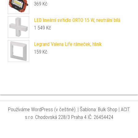
369
Kč
LED lineární svítidlo ORTO 15 W, neutrální bílá
1 549
Kč
Legrand Valena Life rámeček, hliník
159
Kč
Používáme WordPress (v češtině).
|
Šablona: Bulk Shop
| ACIT
s.r.o. Chodovská 228/3 Praha 4 IČ: 26454424