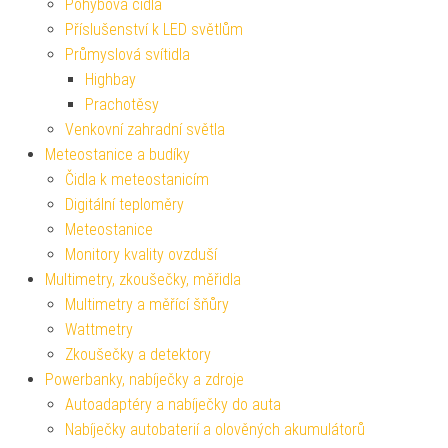
Pohybová čidla
Příslušenství k LED světlům
Průmyslová svítidla
Highbay
Prachotěsy
Venkovní zahradní světla
Meteostanice a budíky
Čidla k meteostanicím
Digitální teploměry
Meteostanice
Monitory kvality ovzduší
Multimetry, zkoušečky, měřidla
Multimetry a měřící šňůry
Wattmetry
Zkoušečky a detektory
Powerbanky, nabíječky a zdroje
Autoadaptéry a nabíječky do auta
Nabíječky autobaterií a olověných akumulátorů