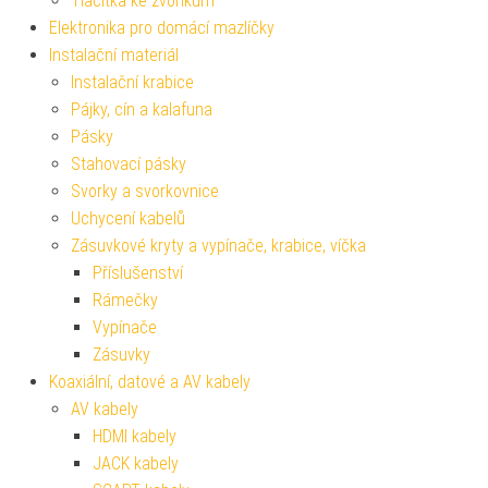
Tlačítka ke zvonkům
Elektronika pro domácí mazlíčky
Instalační materiál
Instalační krabice
Pájky, cín a kalafuna
Pásky
Stahovací pásky
Svorky a svorkovnice
Uchycení kabelů
Zásuvkové kryty a vypínače, krabice, víčka
Příslušenství
Rámečky
Vypínače
Zásuvky
Koaxiální, datové a AV kabely
AV kabely
HDMI kabely
JACK kabely