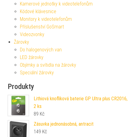
Kamerové jednotky k videotelefonům
Kódové klávesnice
Monitory k videotelefonům
Příslušenství GoSmart
Videozvonky
Žárovky
Do halogenových van
LED žárovky
Objímky a svítidla na žárovky
Speciální žárovky
Produkty
Lithiová knoflíková baterie GP Ultra plus CR2016,
2 ks
89
Kč
Zásuvka jednonásobná, antracit
149
Kč