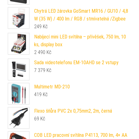
Chytrá LED žárovka GoSmart MR16 / GU10 / 4,8
W (35 W) / 400 lm / RGB / stmívatelná /Zigbee
249
Kč
Nabíjecí mini LED svítilna – přívěšek, 750 lm, 10
ks, display box
2 490
Kč
Sada videotelefonu EM-10AHD se 2 vstupy
7 379
Kč
Multimetr MD-210
419
Kč
Flexo šňůra PVC 2x 0,75mm2, 2m, černá
69
Kč
COB LED pracovní svítilna P4113, 700 lm, 4× AA