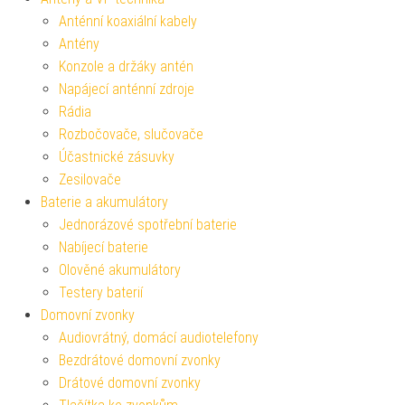
Anténní koaxiální kabely
Antény
Konzole a držáky antén
Napájecí anténní zdroje
Rádia
Rozbočovače, slučovače
Účastnické zásuvky
Zesilovače
Baterie a akumulátory
Jednorázové spotřební baterie
Nabíjecí baterie
Olověné akumulátory
Testery baterií
Domovní zvonky
Audiovrátný, domácí audiotelefony
Bezdrátové domovní zvonky
Drátové domovní zvonky