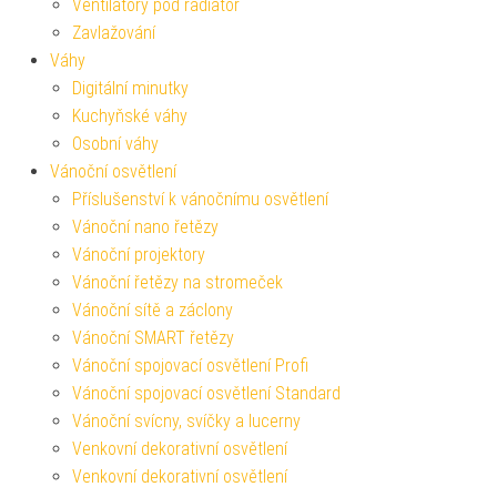
Ventilátory pod radiátor
Zavlažování
Váhy
Digitální minutky
Kuchyňské váhy
Osobní váhy
Vánoční osvětlení
Příslušenství k vánočnímu osvětlení
Vánoční nano řetězy
Vánoční projektory
Vánoční řetězy na stromeček
Vánoční sítě a záclony
Vánoční SMART řetězy
Vánoční spojovací osvětlení Profi
Vánoční spojovací osvětlení Standard
Vánoční svícny, svíčky a lucerny
Venkovní dekorativní osvětlení
Venkovní dekorativní osvětlení