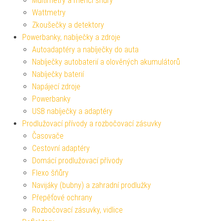
Multimetry a měřící šňůry
Wattmetry
Zkoušečky a detektory
Powerbanky, nabíječky a zdroje
Autoadaptéry a nabíječky do auta
Nabíječky autobaterií a olověných akumulátorů
Nabíječky baterií
Napájecí zdroje
Powerbanky
USB nabíječky a adaptéry
Prodlužovací přívody a rozbočovací zásuvky
Časovače
Cestovní adaptéry
Domácí prodlužovací přívody
Flexo šňůry
Navijáky (bubny) a zahradní prodlužky
Přepěťové ochrany
Rozbočovací zásuvky, vidlice