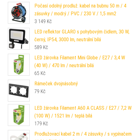
Počasí odolný prodluž. kabel na bubnu 50 m / 4
zásuvky / modrý / PVC / 230 V / 1,5 mm2
3 149
Kč
LED reflektor GLARO s pohybovým čidlem, 30 W,
černý, IP54, 3000 lm, neutrální bílá
589
Kč
LED žárovka Filament Mini Globe / E27 / 3,4 W
(40 W) / 470 lm / neutrální bílá
65
Kč
Rámeček dvojnásobný
79
Kč
LED žárovka Filament A60 A CLASS / E27 / 7,2 W
(100 W) / 1521 lm / teplá bílá
179
Kč
Prodlužovací kabel 2 m / 4 zásuvky / s vypínačem