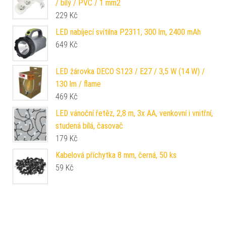
/ bílý / PVC / 1 mm2
229
Kč
LED nabíjecí svítilna P2311, 300 lm, 2400 mAh
649
Kč
LED žárovka DECO S123 / E27 / 3,5 W (14 W) /
130 lm / flame
469
Kč
LED vánoční řetěz, 2,8 m, 3x AA, venkovní i vnitřní,
studená bílá, časovač
179
Kč
Kabelová příchytka 8 mm, černá, 50 ks
59
Kč