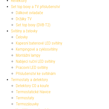
Reflektory
Set top boxy a TV příslušenství
Dálkové ovladače
Držáky TV
Set top boxy (DVB-T2)
Svítilny a čelovky
Čelovky
Kapesní bateriové LED svítilny
Kempingové a cyklosvítilny
Montážní lampy
Nabíjecí ruční LED svítilny
Pracovní LED svítilny
Příslušenství ke svítilnám
Termostaty a detektory
Detektory CO a kouře
Termostatické hlavice
Termostaty
Termozásuvky