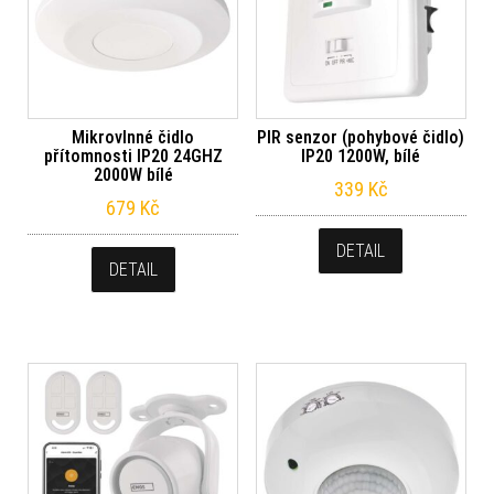
Mikrovlnné čidlo
PIR senzor (pohybové čidlo)
přítomnosti IP20 24GHZ
IP20 1200W, bílé
2000W bílé
339
Kč
679
Kč
DETAIL
DETAIL