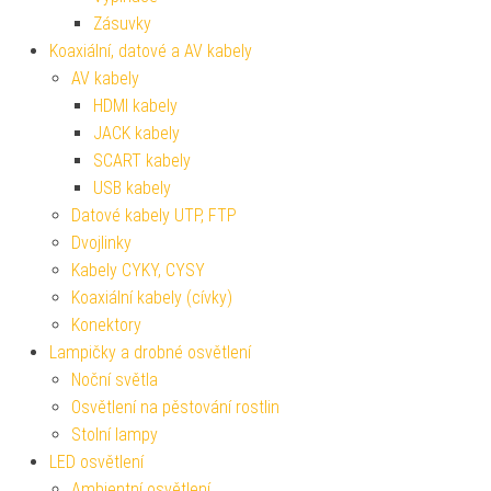
Zásuvky
Koaxiální, datové a AV kabely
AV kabely
HDMI kabely
JACK kabely
SCART kabely
USB kabely
Datové kabely UTP, FTP
Dvojlinky
Kabely CYKY, CYSY
Koaxiální kabely (cívky)
Konektory
Lampičky a drobné osvětlení
Noční světla
Osvětlení na pěstování rostlin
Stolní lampy
LED osvětlení
Ambientní osvětlení