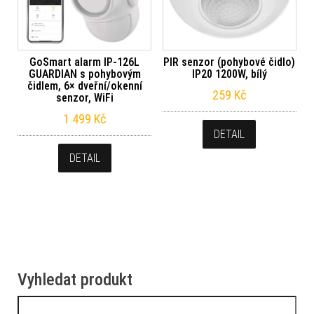
GoSmart alarm IP‑126L
PIR senzor (pohybové čidlo)
GUARDIAN s pohybovým
IP20 1200W, bílý
čidlem, 6× dveřní/okenní
259
Kč
senzor, WiFi
1 499
Kč
DETAIL
DETAIL
Vyhledat produkt
Vyhledávání