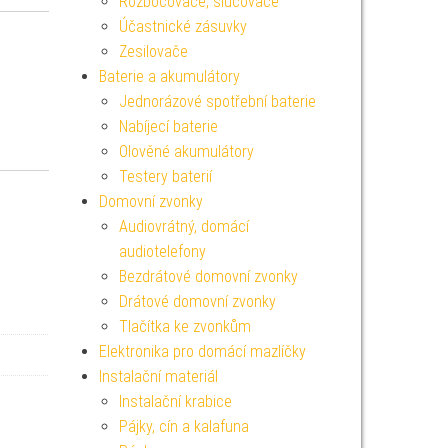
Rozbočovače, slučovače
Účastnické zásuvky
Zesilovače
Baterie a akumulátory
Jednorázové spotřební baterie
Nabíjecí baterie
Olověné akumulátory
Testery baterií
Domovní zvonky
Audiovrátný, domácí
audiotelefony
Bezdrátové domovní zvonky
Drátové domovní zvonky
Tlačítka ke zvonkům
Elektronika pro domácí mazlíčky
Instalační materiál
Instalační krabice
Pájky, cín a kalafuna