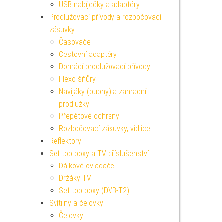
USB nabíječky a adaptéry
Prodlužovací přívody a rozbočovací
zásuvky
Časovače
Cestovní adaptéry
Domácí prodlužovací přívody
Flexo šňůry
Navijáky (bubny) a zahradní
prodlužky
Přepěťové ochrany
Rozbočovací zásuvky, vidlice
Reflektory
Set top boxy a TV příslušenství
Dálkové ovladače
Držáky TV
Set top boxy (DVB-T2)
Svítilny a čelovky
Čelovky