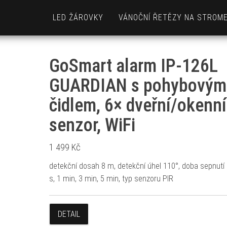
LED ŽÁROVKY
VÁNOČNÍ ŘETĚZY NA STROM
GoSmart alarm IP‑126L
GUARDIAN s pohybovým
čidlem, 6× dveřní/okenní
senzor, WiFi
1 499
Kč
detekční dosah 8 m, detekční úhel 110°, doba sepnutí 
s, 1 min, 3 min, 5 min, typ senzoru PIR
DETAIL