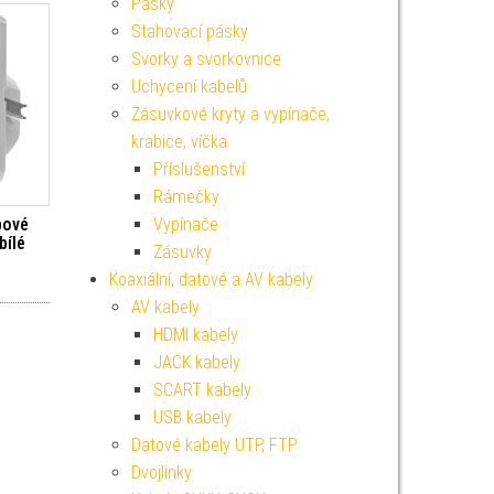
Pásky
Stahovací pásky
Svorky a svorkovnice
Uchycení kabelů
Zásuvkové kryty a vypínače,
krabice, víčka
Příslušenství
Rámečky
bové
Vypínače
bílé
Zásuvky
Koaxiální, datové a AV kabely
AV kabely
HDMI kabely
JACK kabely
SCART kabely
USB kabely
Datové kabely UTP, FTP
Dvojlinky