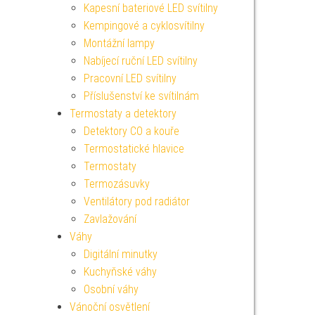
Kapesní bateriové LED svítilny
Kempingové a cyklosvítilny
Montážní lampy
Nabíjecí ruční LED svítilny
Pracovní LED svítilny
Příslušenství ke svítilnám
Termostaty a detektory
Detektory CO a kouře
Termostatické hlavice
Termostaty
Termozásuvky
Ventilátory pod radiátor
Zavlažování
Váhy
Digitální minutky
Kuchyňské váhy
Osobní váhy
Vánoční osvětlení