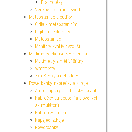
Prachotěsy
Venkovní zahradní světla
Meteostanice a budíky
Čidla k meteostanicím
Digitální teploměry
Meteostanice
Monitory kvality ovzduší
Multimetry, zkoušečky, měřidla
Multimetry a měřící šňůry
Wattmetry
Zkoušečky a detektory
Powerbanky, nabíječky a zdroje
Autoadaptéry a nabíječky do auta
Nabíječky autobaterií a olověných
akumulátorů
Nabíječky baterií
Napájecí zdroje
Powerbanky