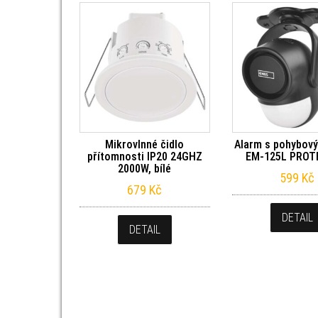
Mikrovlnné čidlo
Alarm s pohybov
přítomnosti IP20 24GHZ
EM‑125L PRO
2000W, bílé
599
Kč
679
Kč
DETAIL
DETAIL