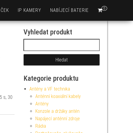
0
EČEK
IP KAMERY
NABÍJECÍ BATERIE
Vyhledat produkt
Vyhledávání
Kategorie produktu
Antény a VF technika
Anténní koaxiální kabely
5 s, 30
Antény
Konzole a držáky antén
Napájecí anténní zdroje
Rádia