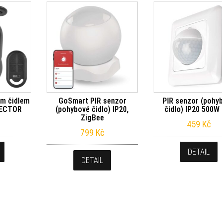
ým čidlem
GoSmart PIR senzor
PIR senzor (pohy
TECTOR
(pohybové čidlo) IP20,
čidlo) IP20 500W 
ZigBee
459
Kč
799
Kč
DETAIL
DETAIL