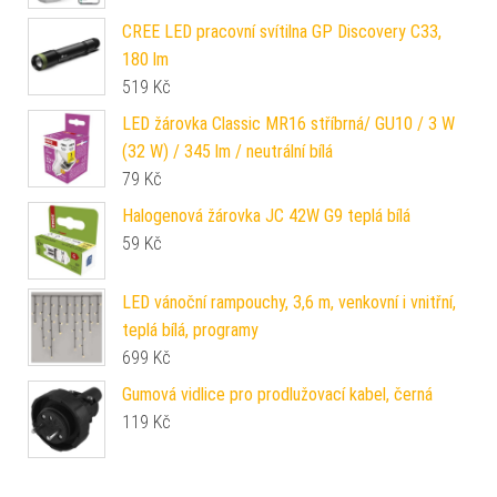
CREE LED pracovní svítilna GP Discovery C33,
180 lm
519
Kč
LED žárovka Classic MR16 stříbrná/ GU10 / 3 W
(32 W) / 345 lm / neutrální bílá
79
Kč
Halogenová žárovka JC 42W G9 teplá bílá
59
Kč
LED vánoční rampouchy, 3,6 m, venkovní i vnitřní,
teplá bílá, programy
699
Kč
Gumová vidlice pro prodlužovací kabel, černá
119
Kč