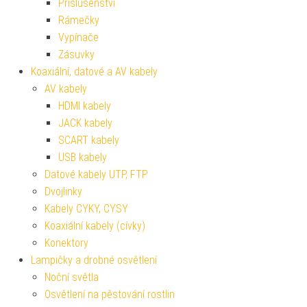
Příslušenství
Rámečky
Vypínače
Zásuvky
Koaxiální, datové a AV kabely
AV kabely
HDMI kabely
JACK kabely
SCART kabely
USB kabely
Datové kabely UTP, FTP
Dvojlinky
Kabely CYKY, CYSY
Koaxiální kabely (cívky)
Konektory
Lampičky a drobné osvětlení
Noční světla
Osvětlení na pěstování rostlin