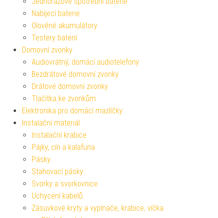
Jednorázové spotřební baterie
Nabíjecí baterie
Olověné akumulátory
Testery baterií
Domovní zvonky
Audiovrátný, domácí audiotelefony
Bezdrátové domovní zvonky
Drátové domovní zvonky
Tlačítka ke zvonkům
Elektronika pro domácí mazlíčky
Instalační materiál
Instalační krabice
Pájky, cín a kalafuna
Pásky
Stahovací pásky
Svorky a svorkovnice
Uchycení kabelů
Zásuvkové kryty a vypínače, krabice, víčka