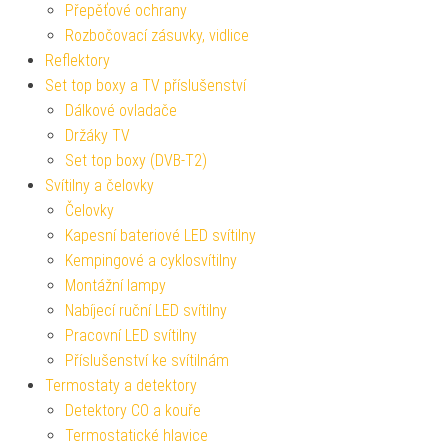
Přepěťové ochrany
Rozbočovací zásuvky, vidlice
Reflektory
Set top boxy a TV příslušenství
Dálkové ovladače
Držáky TV
Set top boxy (DVB-T2)
Svítilny a čelovky
Čelovky
Kapesní bateriové LED svítilny
Kempingové a cyklosvítilny
Montážní lampy
Nabíjecí ruční LED svítilny
Pracovní LED svítilny
Příslušenství ke svítilnám
Termostaty a detektory
Detektory CO a kouře
Termostatické hlavice