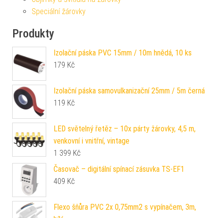
Speciální žárovky
Produkty
Izolační páska PVC 15mm / 10m hnědá, 10 ks
179
Kč
Izolační páska samovulkanizační 25mm / 5m černá
119
Kč
LED světelný řetěz – 10x párty žárovky, 4,5 m,
venkovní i vnitřní, vintage
1 399
Kč
Časovač – digitální spínací zásuvka TS-EF1
409
Kč
Flexo šňůra PVC 2x 0,75mm2 s vypínačem, 3m,