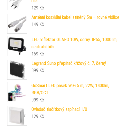
bílá
129
Kč
Anténní koaxiální kabel stíněný 5m – rovné vidlice
149
Kč
LED reflektor GLARO 10W, černý, IP65, 1000 lm,
neutrální bílá
159
Kč
Legrand Suno přepínač křížový č. 7, černý
399
Kč
GoSmart LED pásek WiFi 5 m, 22W, 1400lm,
RGB/CCT
999
Kč
Ovladač tlačítkový zapínací 1/0
129
Kč