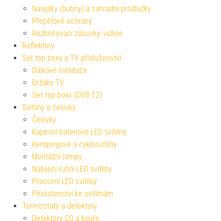
Navijáky (bubny) a zahradní prodlužky
Přepěťové ochrany
Rozbočovací zásuvky, vidlice
Reflektory
Set top boxy a TV příslušenství
Dálkové ovladače
Držáky TV
Set top boxy (DVB-T2)
Svítilny a čelovky
Čelovky
Kapesní bateriové LED svítilny
Kempingové a cyklosvítilny
Montážní lampy
Nabíjecí ruční LED svítilny
Pracovní LED svítilny
Příslušenství ke svítilnám
Termostaty a detektory
Detektory CO a kouře