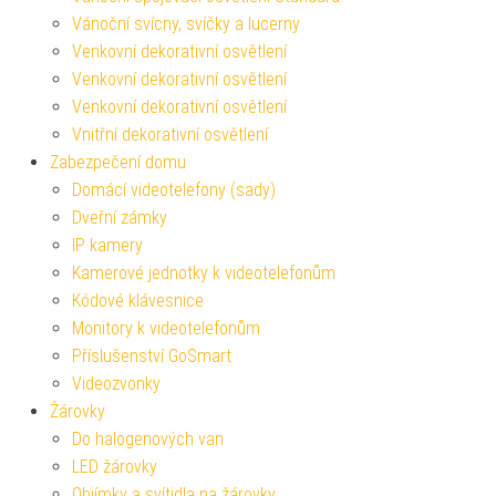
Vánoční svícny, svíčky a lucerny
Venkovní dekorativní osvětlení
Venkovní dekorativní osvětlení
Venkovní dekorativní osvětlení
Vnitřní dekorativní osvětlení
Zabezpečení domu
Domácí videotelefony (sady)
Dveřní zámky
IP kamery
Kamerové jednotky k videotelefonům
Kódové klávesnice
Monitory k videotelefonům
Příslušenství GoSmart
Videozvonky
Žárovky
Do halogenových van
LED žárovky
Objímky a svítidla na žárovky