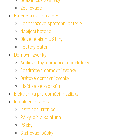
Účastnické zásuvky
Zesilovače
Baterie a akumulátory
Jednorázové spotřební baterie
Nabíjecí baterie
Olověné akumulátory
Testery baterií
Domovní zvonky
Audiovrátný, domácí audiotelefony
Bezdrátové domovní zvonky
Drátové domovní zvonky
Tlačítka ke zvonkům
Elektronika pro domácí mazlíčky
Instalační materiál
Instalační krabice
Pájky, cín a kalafuna
Pásky
Stahovací pásky