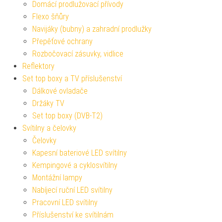
Domácí prodlužovací přívody
Flexo šňůry
Navijáky (bubny) a zahradní prodlužky
Přepěťové ochrany
Rozbočovací zásuvky, vidlice
Reflektory
Set top boxy a TV příslušenství
Dálkové ovladače
Držáky TV
Set top boxy (DVB-T2)
Svítilny a čelovky
Čelovky
Kapesní bateriové LED svítilny
Kempingové a cyklosvítilny
Montážní lampy
Nabíjecí ruční LED svítilny
Pracovní LED svítilny
Příslušenství ke svítilnám