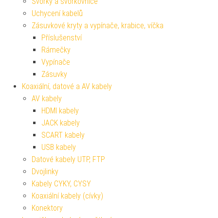
Svorky a svorkovnice
Uchycení kabelů
Zásuvkové kryty a vypínače, krabice, víčka
Příslušenství
Rámečky
Vypínače
Zásuvky
Koaxiální, datové a AV kabely
AV kabely
HDMI kabely
JACK kabely
SCART kabely
USB kabely
Datové kabely UTP, FTP
Dvojlinky
Kabely CYKY, CYSY
Koaxiální kabely (cívky)
Konektory