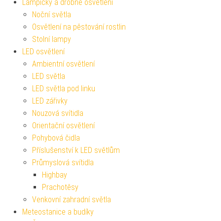
Lampičky a drobné osvětlení
Noční světla
Osvětlení na pěstování rostlin
Stolní lampy
LED osvětlení
Ambientní osvětlení
LED světla
LED světla pod linku
LED zářivky
Nouzová svítidla
Orientační osvětlení
Pohybová čidla
Příslušenství k LED světlům
Průmyslová svítidla
Highbay
Prachotěsy
Venkovní zahradní světla
Meteostanice a budíky