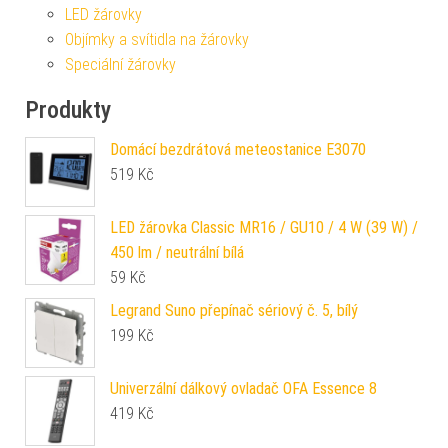
LED žárovky
Objímky a svítidla na žárovky
Speciální žárovky
Produkty
Domácí bezdrátová meteostanice E3070
519
Kč
LED žárovka Classic MR16 / GU10 / 4 W (39 W) /
450 lm / neutrální bílá
59
Kč
Legrand Suno přepínač sériový č. 5, bílý
199
Kč
Univerzální dálkový ovladač OFA Essence 8
419
Kč