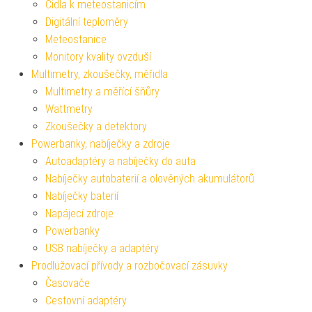
Čidla k meteostanicím
Digitální teploměry
Meteostanice
Monitory kvality ovzduší
Multimetry, zkoušečky, měřidla
Multimetry a měřící šňůry
Wattmetry
Zkoušečky a detektory
Powerbanky, nabíječky a zdroje
Autoadaptéry a nabíječky do auta
Nabíječky autobaterií a olověných akumulátorů
Nabíječky baterií
Napájecí zdroje
Powerbanky
USB nabíječky a adaptéry
Prodlužovací přívody a rozbočovací zásuvky
Časovače
Cestovní adaptéry