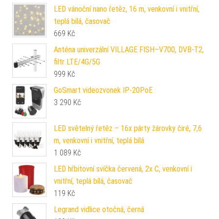
LED vánoční nano řetěz, 16 m, venkovní i vnitřní,
teplá bílá, časovač
669
Kč
Anténa univerzální VILLAGE FISH–V700, DVB-T2,
filtr LTE/4G/5G
999
Kč
GoSmart videozvonek IP-20PoE
3 290
Kč
LED světelný řetěz – 16x párty žárovky čiré, 7,6
m, venkovní i vnitřní, teplá bílá
1 089
Kč
LED hřbitovní svíčka červená, 2x C, venkovní i
vnitřní, teplá bílá, časovač
119
Kč
Legrand vidlice otočná, černá