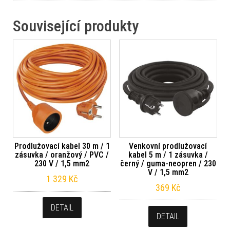
Související produkty
Prodlužovací kabel 30 m / 1
Venkovní prodlužovací
zásuvka / oranžový / PVC /
kabel 5 m / 1 zásuvka /
230 V / 1,5 mm2
černý / guma-neopren / 230
V / 1,5 mm2
1 329
Kč
369
Kč
DETAIL
DETAIL