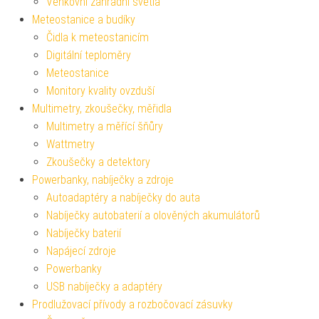
Venkovní zahradní světla
Meteostanice a budíky
Čidla k meteostanicím
Digitální teploměry
Meteostanice
Monitory kvality ovzduší
Multimetry, zkoušečky, měřidla
Multimetry a měřící šňůry
Wattmetry
Zkoušečky a detektory
Powerbanky, nabíječky a zdroje
Autoadaptéry a nabíječky do auta
Nabíječky autobaterií a olověných akumulátorů
Nabíječky baterií
Napájecí zdroje
Powerbanky
USB nabíječky a adaptéry
Prodlužovací přívody a rozbočovací zásuvky