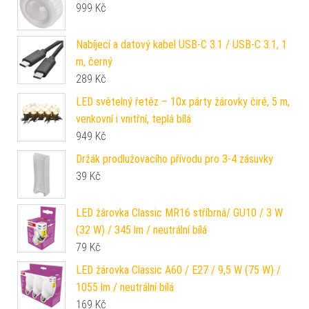
999
Kč
Nabíjecí a datový kabel USB-C 3.1 / USB-C 3.1, 1
m, černý
289
Kč
LED světelný řetěz – 10x párty žárovky čiré, 5 m,
venkovní i vnitřní, teplá bílá
949
Kč
Držák prodlužovacího přívodu pro 3-4 zásuvky
39
Kč
LED žárovka Classic MR16 stříbrná/ GU10 / 3 W
(32 W) / 345 lm / neutrální bílá
79
Kč
LED žárovka Classic A60 / E27 / 9,5 W (75 W) /
1055 lm / neutrální bílá
169
Kč