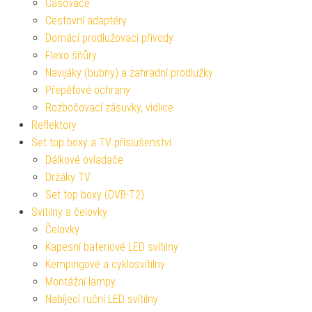
Časovače
Cestovní adaptéry
Domácí prodlužovací přívody
Flexo šňůry
Navijáky (bubny) a zahradní prodlužky
Přepěťové ochrany
Rozbočovací zásuvky, vidlice
Reflektory
Set top boxy a TV příslušenství
Dálkové ovladače
Držáky TV
Set top boxy (DVB-T2)
Svítilny a čelovky
Čelovky
Kapesní bateriové LED svítilny
Kempingové a cyklosvítilny
Montážní lampy
Nabíjecí ruční LED svítilny