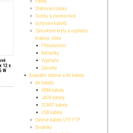
Pásky
Stahovací pásky
Svorky a svorkovnice
Uchycení kabelů
Zásuvkové kryty a vypínače,
krabice, víčka
Příslušenství
Rámečky
ové
Vypínače
x 12 x
Zásuvky
15 W
Koaxiální, datové a AV kabely
AV kabely
HDMI kabely
JACK kabely
SCART kabely
USB kabely
Datové kabely UTP, FTP
Dvojlinky