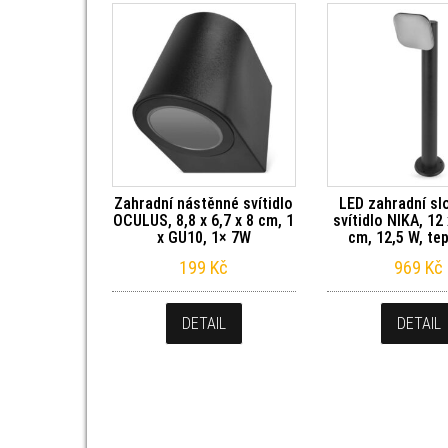
Zahradní nástěnné svítidlo
LED zahradní s
OCULUS, 8,8 x 6,7 x 8 cm, 1
svítidlo NIKA, 12 
x GU10, 1× 7W
cm, 12,5 W, tep
199
Kč
969
Kč
DETAIL
DETAIL