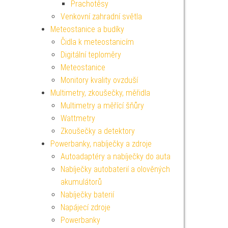
Prachotěsy
Venkovní zahradní světla
Meteostanice a budíky
Čidla k meteostanicím
Digitální teploměry
Meteostanice
Monitory kvality ovzduší
Multimetry, zkoušečky, měřidla
Multimetry a měřící šňůry
Wattmetry
Zkoušečky a detektory
Powerbanky, nabíječky a zdroje
Autoadaptéry a nabíječky do auta
Nabíječky autobaterií a olověných
akumulátorů
Nabíječky baterií
Napájecí zdroje
Powerbanky