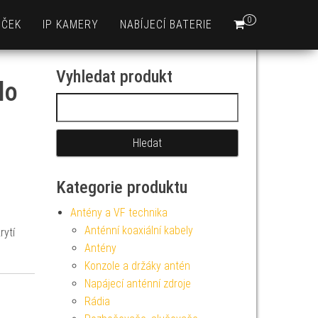
0
EČEK
IP KAMERY
NABÍJECÍ BATERIE
Vyhledat produkt
lo
Vyhledávání
Kategorie produktu
Antény a VF technika
Anténní koaxiální kabely
rytí
Antény
Konzole a držáky antén
Napájecí anténní zdroje
Rádia