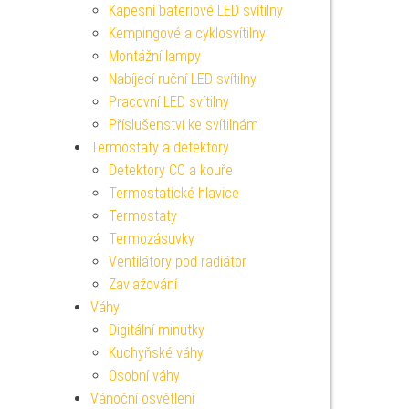
Kapesní bateriové LED svítilny
Kempingové a cyklosvítilny
Montážní lampy
Nabíjecí ruční LED svítilny
Pracovní LED svítilny
Příslušenství ke svítilnám
Termostaty a detektory
Detektory CO a kouře
Termostatické hlavice
Termostaty
Termozásuvky
Ventilátory pod radiátor
Zavlažování
Váhy
Digitální minutky
Kuchyňské váhy
Osobní váhy
Vánoční osvětlení