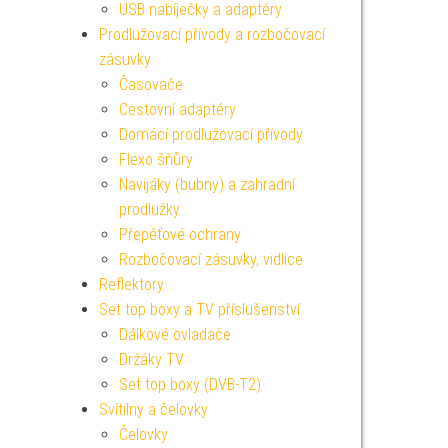
USB nabíječky a adaptéry
Prodlužovací přívody a rozbočovací
zásuvky
Časovače
Cestovní adaptéry
Domácí prodlužovací přívody
Flexo šňůry
Navijáky (bubny) a zahradní
prodlužky
Přepěťové ochrany
Rozbočovací zásuvky, vidlice
Reflektory
Set top boxy a TV příslušenství
Dálkové ovladače
Držáky TV
Set top boxy (DVB-T2)
Svítilny a čelovky
Čelovky