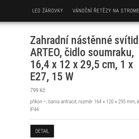
LED ŽÁROVKY
VÁNOČNÍ ŘETĚZY NA STROM
Zahradní nástěnné svítid
ARTEO, čidlo soumraku,
16,4 x 12 x 29,5 cm, 1 x
E27, 15 W
799
Kč
příkon –, barva antracit, rozměr 164 × 120 × 295 mm, k
IP44
DETAIL