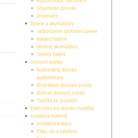
Rozbočovače, slučovače
Účastnické zásuvky
Zesilovače
Baterie a akumulátory
Jednorázové spotřební baterie
Nabíjecí baterie
Olověné akumulátory
Testery baterií
Domovní zvonky
Audiovrátný, domácí
audiotelefony
Bezdrátové domovní zvonky
Drátové domovní zvonky
Tlačítka ke zvonkům
Elektronika pro domácí mazlíčky
Instalační materiál
Instalační krabice
Pájky, cín a kalafuna