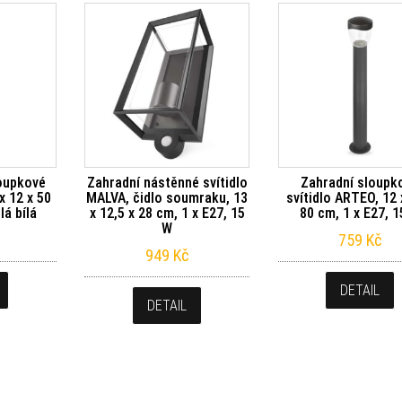
loupkové
Zahradní nástěnné svítidlo
Zahradní sloupk
x 12 x 50
MALVA, čidlo soumraku, 13
svítidlo ARTEO, 12 
lá bílá
x 12,5 x 28 cm, 1 x E27, 15
80 cm, 1 x E27, 
W
759
Kč
949
Kč
DETAIL
DETAIL