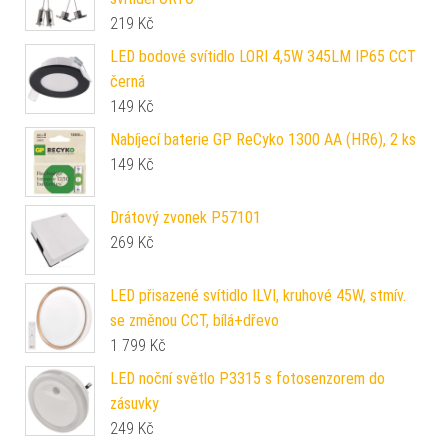
219
Kč
LED bodové svítidlo LORI 4,5W 345LM IP65 CCT
černá
149
Kč
Nabíjecí baterie GP ReCyko 1300 AA (HR6), 2 ks
149
Kč
Drátový zvonek P57101
269
Kč
LED přisazené svítidlo ILVI, kruhové 45W, stmív.
se změnou CCT, bílá+dřevo
1 799
Kč
LED noční světlo P3315 s fotosenzorem do
zásuvky
249
Kč