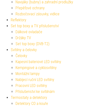
Navijáky (bubny) a zahradní prodlužky
Přepěťové ochrany
Rozbočovací zásuvky, vidlice
Reflektory
Set top boxy a TV příslušenství
Dálkové ovladače
Držáky TV
Set top boxy (DVB-T2)
Svítilny a čelovky
Čelovky
Kapesní bateriové LED svítilny
Kempingové a cyklosvítilny
Montážní lampy
Nabíjecí ruční LED svítilny
Pracovní LED svítilny
Příslušenství ke svítilnám
Termostaty a detektory
Detektory CO a kouře