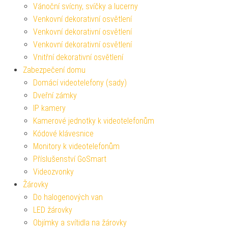
Vánoční svícny, svíčky a lucerny
Venkovní dekorativní osvětlení
Venkovní dekorativní osvětlení
Venkovní dekorativní osvětlení
Vnitřní dekorativní osvětlení
Zabezpečení domu
Domácí videotelefony (sady)
Dveřní zámky
IP kamery
Kamerové jednotky k videotelefonům
Kódové klávesnice
Monitory k videotelefonům
Příslušenství GoSmart
Videozvonky
Žárovky
Do halogenových van
LED žárovky
Objímky a svítidla na žárovky