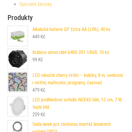
Speciální žárovky
Produkty
Alkalická baterie GP Extra AA (LR6), 40 ks
449
Kč
Krabice univerzální 6400-201 UK68, 10 ks
99
Kč
LED vánoční cherry řetěz – kuličky, 8 m, venkovní
i vnitřní, multicolor, programy, časovač
479
Kč
LED podhledové svítidlo NEXXO bílé, 12 cm, 7 W,
teplá bílá
259
Kč
Sada lanek pro závěsnou montáž lineárních
svítidel ORTO