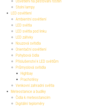
Osvětlení na pěstování rostlin
Stolní lampy
LED osvětlení
Ambientní osvětlení
LED světla
LED světla pod linku
LED zářivky
Nouzová svítidla
Orientační osvětlení
Pohybová čidla
Příslušenství k LED světlům
Průmyslová svítidla
Highbay
Prachotěsy
Venkovní zahradní světla
Meteostanice a budíky
Čidla k meteostanicím
Digitální teploměry