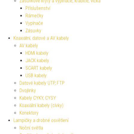
Zásuvkové kryty a vypínače, krabice, víčka
Příslušenství
Rámečky
Vypínače
Zásuvky
Koaxiální, datové a AV kabely
AV kabely
HDMI kabely
JACK kabely
SCART kabely
USB kabely
Datové kabely UTP, FTP
Dvojlinky
Kabely CYKY, CYSY
Koaxiální kabely (cívky)
Konektory
Lampičky a drobné osvětlení
Noční světla