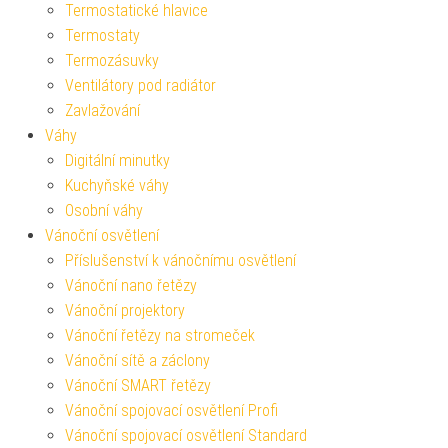
Termostatické hlavice
Termostaty
Termozásuvky
Ventilátory pod radiátor
Zavlažování
Váhy
Digitální minutky
Kuchyňské váhy
Osobní váhy
Vánoční osvětlení
Příslušenství k vánočnímu osvětlení
Vánoční nano řetězy
Vánoční projektory
Vánoční řetězy na stromeček
Vánoční sítě a záclony
Vánoční SMART řetězy
Vánoční spojovací osvětlení Profi
Vánoční spojovací osvětlení Standard