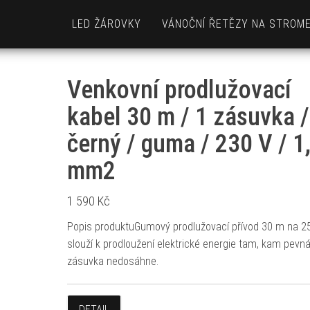
LED ŽÁROVKY
VÁNOČNÍ ŘETĚZY NA STROM
Venkovní prodlužovací
kabel 30 m / 1 zásuvka /
černý / guma / 230 V / 1
mm2
1 590
Kč
Popis produktuGumový prodlužovací přívod 30 m na 2
slouží k prodloužení elektrické energie tam, kam pevn
zásuvka nedosáhne.
DETAIL