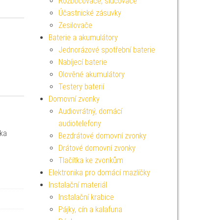
Rozbočovače, slučovače
Účastnické zásuvky
Zesilovače
Baterie a akumulátory
Jednorázové spotřební baterie
Nabíjecí baterie
Olověné akumulátory
Testery baterií
Domovní zvonky
Audiovrátný, domácí
audiotelefony
vka
Bezdrátové domovní zvonky
Drátové domovní zvonky
Tlačítka ke zvonkům
Elektronika pro domácí mazlíčky
Instalační materiál
Instalační krabice
Pájky, cín a kalafuna