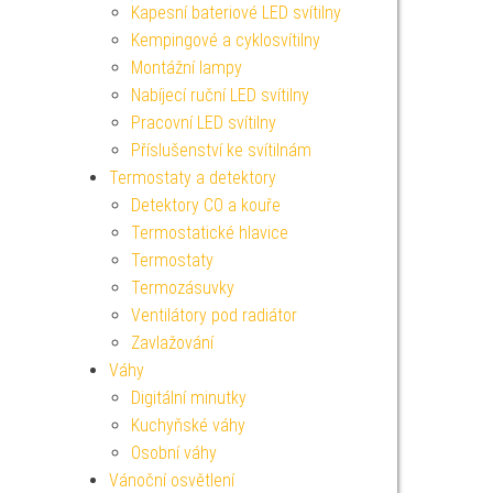
Kapesní bateriové LED svítilny
Kempingové a cyklosvítilny
Montážní lampy
Nabíjecí ruční LED svítilny
Pracovní LED svítilny
Příslušenství ke svítilnám
Termostaty a detektory
Detektory CO a kouře
Termostatické hlavice
Termostaty
Termozásuvky
Ventilátory pod radiátor
Zavlažování
Váhy
Digitální minutky
Kuchyňské váhy
Osobní váhy
Vánoční osvětlení