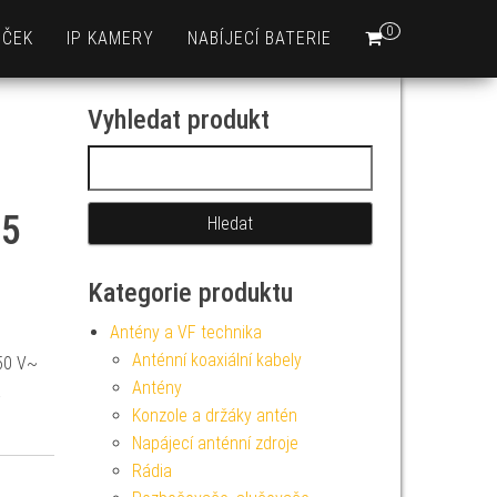
0
EČEK
IP KAMERY
NABÍJECÍ BATERIE
Vyhledat produkt
Vyhledávání
,5
Kategorie produktu
Antény a VF technika
Anténní koaxiální kabely
50 V~
Antény
á
Konzole a držáky antén
Napájecí anténní zdroje
Rádia