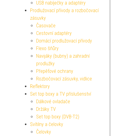
USB nabíječky a adaptéry
Prodlužovací přívody a rozbočovací
zásuvky
Časovače
Cestovní adaptéry
Domácí prodlužovací přívody
Flexo šňůry
Navijáky (bubny) a zahradní
prodlužky
Přepěťové ochrany
Rozbočovací zásuvky, vidlice
Reflektory
Set top boxy a TV příslušenství
Dálkové ovladače
Držáky TV
Set top boxy (DVB-T2)
Svítilny a čelovky
Čelovky