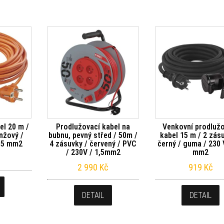
el 20 m /
Prodlužovací kabel na
Venkovní prodluž
nžový /
bubnu, pevný střed / 50m /
kabel 15 m / 2 zás
1,5 mm2
4 zásuvky / červený / PVC
černý / guma / 230 V
/ 230V / 1,5mm2
mm2
2 990
Kč
919
Kč
DETAIL
DETAIL