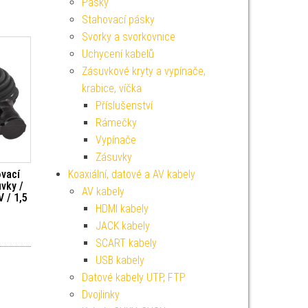
Pásky
Stahovací pásky
Svorky a svorkovnice
Uchycení kabelů
Zásuvkové kryty a vypínače,
krabice, víčka
Příslušenství
Rámečky
Vypínače
Zásuvky
ovací
Koaxiální, datové a AV kabely
uvky /
AV kabely
 / 1,5
HDMI kabely
JACK kabely
SCART kabely
USB kabely
Datové kabely UTP, FTP
Dvojlinky