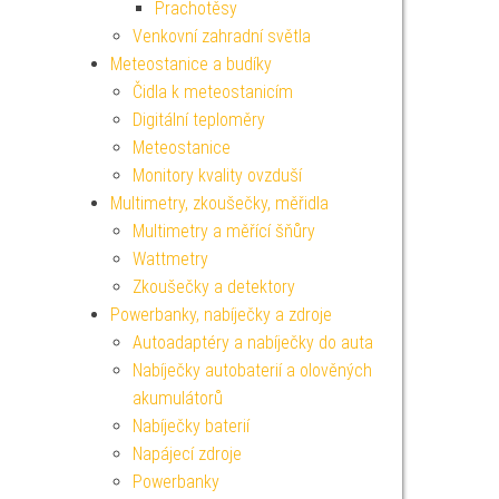
Prachotěsy
Venkovní zahradní světla
Meteostanice a budíky
Čidla k meteostanicím
Digitální teploměry
Meteostanice
Monitory kvality ovzduší
Multimetry, zkoušečky, měřidla
Multimetry a měřící šňůry
Wattmetry
Zkoušečky a detektory
Powerbanky, nabíječky a zdroje
Autoadaptéry a nabíječky do auta
Nabíječky autobaterií a olověných
akumulátorů
Nabíječky baterií
Napájecí zdroje
Powerbanky