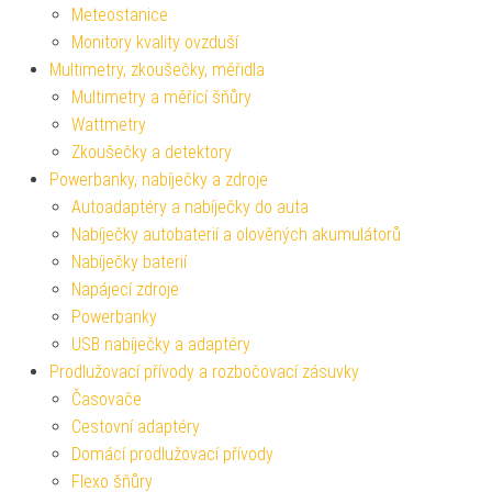
Meteostanice
Monitory kvality ovzduší
Multimetry, zkoušečky, měřidla
Multimetry a měřící šňůry
Wattmetry
Zkoušečky a detektory
Powerbanky, nabíječky a zdroje
Autoadaptéry a nabíječky do auta
Nabíječky autobaterií a olověných akumulátorů
Nabíječky baterií
Napájecí zdroje
Powerbanky
USB nabíječky a adaptéry
Prodlužovací přívody a rozbočovací zásuvky
Časovače
Cestovní adaptéry
Domácí prodlužovací přívody
Flexo šňůry