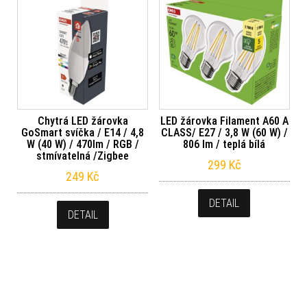
Chytrá LED žárovka
LED žárovka Filament A60 A
GoSmart svíčka / E14 / 4,8
CLASS/ E27 / 3,8 W (60 W) /
W (40 W) / 470lm / RGB /
806 lm / teplá bílá
stmívatelná /Zigbee
299
Kč
249
Kč
DETAIL
DETAIL