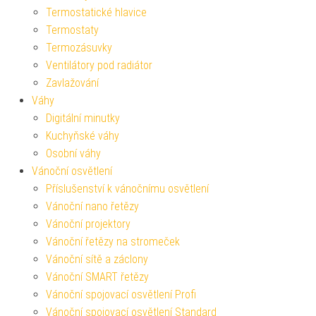
Termostatické hlavice
Termostaty
Termozásuvky
Ventilátory pod radiátor
Zavlažování
Váhy
Digitální minutky
Kuchyňské váhy
Osobní váhy
Vánoční osvětlení
Příslušenství k vánočnímu osvětlení
Vánoční nano řetězy
Vánoční projektory
Vánoční řetězy na stromeček
Vánoční sítě a záclony
Vánoční SMART řetězy
Vánoční spojovací osvětlení Profi
Vánoční spojovací osvětlení Standard