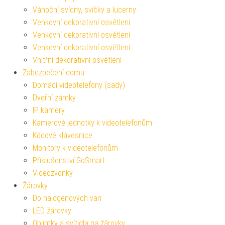
Vánoční svícny, svíčky a lucerny
Venkovní dekorativní osvětlení
Venkovní dekorativní osvětlení
Venkovní dekorativní osvětlení
Vnitřní dekorativní osvětlení
Zabezpečení domu
Domácí videotelefony (sady)
Dveřní zámky
IP kamery
Kamerové jednotky k videotelefonům
Kódové klávesnice
Monitory k videotelefonům
Příslušenství GoSmart
Videozvonky
Žárovky
Do halogenových van
LED žárovky
Objímky a svítidla na žárovky