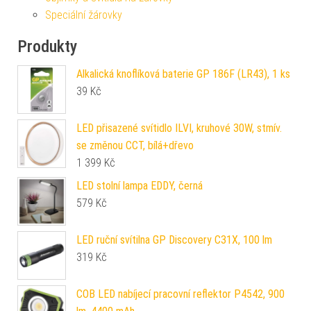
Speciální žárovky
Produkty
Alkalická knoflíková baterie GP 186F (LR43), 1 ks
39
Kč
LED přisazené svítidlo ILVI, kruhové 30W, stmív.
se změnou CCT, bílá+dřevo
1 399
Kč
LED stolní lampa EDDY, černá
579
Kč
LED ruční svítilna GP Discovery C31X, 100 lm
319
Kč
COB LED nabíjecí pracovní reflektor P4542, 900