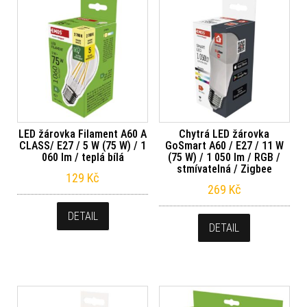
LED žárovka Filament A60 A
Chytrá LED žárovka
CLASS/ E27 / 5 W (75 W) / 1
GoSmart A60 / E27 / 11 W
060 lm / teplá bílá
(75 W) / 1 050 lm / RGB /
stmívatelná / Zigbee
129
Kč
269
Kč
DETAIL
DETAIL