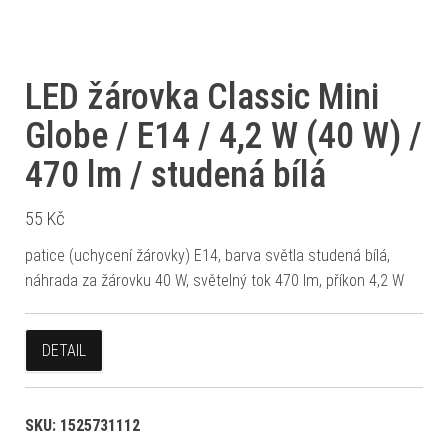
LED žárovka Classic Mini
Globe / E14 / 4,2 W (40 W) /
470 lm / studená bílá
55
Kč
patice (uchycení žárovky) E14, barva světla studená bílá,
náhrada za žárovku 40 W, světelný tok 470 lm, příkon 4,2 W
DETAIL
SKU:
1525731112