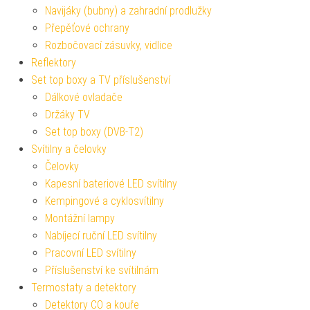
Navijáky (bubny) a zahradní prodlužky
Přepěťové ochrany
Rozbočovací zásuvky, vidlice
Reflektory
Set top boxy a TV příslušenství
Dálkové ovladače
Držáky TV
Set top boxy (DVB-T2)
Svítilny a čelovky
Čelovky
Kapesní bateriové LED svítilny
Kempingové a cyklosvítilny
Montážní lampy
Nabíjecí ruční LED svítilny
Pracovní LED svítilny
Příslušenství ke svítilnám
Termostaty a detektory
Detektory CO a kouře