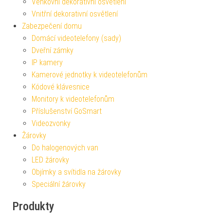
Venkovní dekorativní osvětlení
Vnitřní dekorativní osvětlení
Zabezpečení domu
Domácí videotelefony (sady)
Dveřní zámky
IP kamery
Kamerové jednotky k videotelefonům
Kódové klávesnice
Monitory k videotelefonům
Příslušenství GoSmart
Videozvonky
Žárovky
Do halogenových van
LED žárovky
Objímky a svítidla na žárovky
Speciální žárovky
Produkty