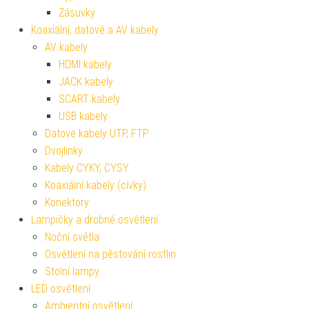
Zásuvky
Koaxiální, datové a AV kabely
AV kabely
HDMI kabely
JACK kabely
SCART kabely
USB kabely
Datové kabely UTP, FTP
Dvojlinky
Kabely CYKY, CYSY
Koaxiální kabely (cívky)
Konektory
Lampičky a drobné osvětlení
Noční světla
Osvětlení na pěstování rostlin
Stolní lampy
LED osvětlení
Ambientní osvětlení