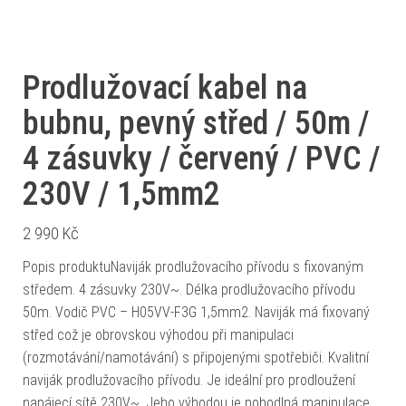
Prodlužovací kabel na
bubnu, pevný střed / 50m /
4 zásuvky / červený / PVC /
230V / 1,5mm2
2 990
Kč
Popis produktuNaviják prodlužovacího přívodu s fixovaným
středem. 4 zásuvky 230V~. Délka prodlužovacího přívodu
50m. Vodič PVC – H05VV-F3G 1,5mm2. Naviják má fixovaný
střed což je obrovskou výhodou při manipulaci
(rozmotávání/namotávání) s připojenými spotřebiči. Kvalitní
naviják prodlužovacího přívodu. Je ideální pro prodloužení
napájecí sítě 230V~. Jeho výhodou je pohodlná manipulace