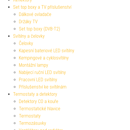
Set top boxy a TV příslušenství
Dálkové ovladače
Držáky TV
Set top boxy (DVB-T2)
Svítilny a čelovky
Čelovky
Kapesní bateriové LED svítilny
Kempingové a cyklosvítilny
Montážní lampy
Nabíjecí ruční LED svítilny
Pracovní LED svítilny
Příslušenství ke svítilnám
Termostaty a detektory
Detektory CO a kouře
Termostatické hlavice
Termostaty
Termozásuvky