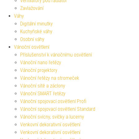
Ventilátory pod radiátor
Zavlažování
Váhy
Digitální minutky
Kuchyňské váhy
Osobní váhy
Vánoční osvětlení
Příslušenství k vánočnímu osvětlení
Vánoční nano řetězy
Vánoční projektory
Vánoční řetězy na stromeček
Vánoční sítě a záclony
Vánoční SMART řetězy
Vánoční spojovací osvětlení Profi
Vánoční spojovací osvětlení Standard
Vánoční svícny, svíčky a lucerny
Venkovní dekorativní osvětlení
Venkovní dekorativní osvětlení