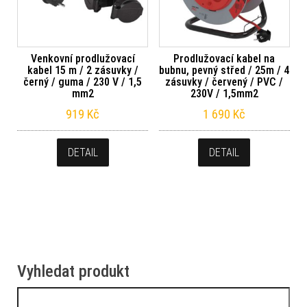
Venkovní prodlužovací
Prodlužovací kabel na
kabel 15 m / 2 zásuvky /
bubnu, pevný střed / 25m / 4
černý / guma / 230 V / 1,5
zásuvky / červený / PVC /
mm2
230V / 1,5mm2
919
Kč
1 690
Kč
DETAIL
DETAIL
Vyhledat produkt
Vyhledávání