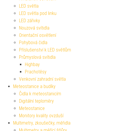
LED světla
LED světla pod linku
LED zářivky
Nouzová svítidla
Orientační osvětlení
Pohybová čidla
Příslušenství k LED světlům
Průmyslová svítidla
Highbay
Prachotěsy
Venkovní zahradní světla
Meteostanice a budíky
Čidla k meteostanicím
Digitální teploměry
Meteostanice
Monitory kvality ovzduší
Multimetry, zkoušečky, měřidla
Multimetry a měřící šňůry