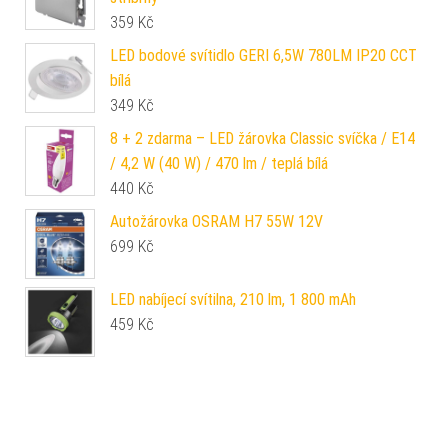
359
Kč
LED bodové svítidlo GERI 6,5W 780LM IP20 CCT
bílá
349
Kč
8 + 2 zdarma – LED žárovka Classic svíčka / E14
/ 4,2 W (40 W) / 470 lm / teplá bílá
440
Kč
Autožárovka OSRAM H7 55W 12V
699
Kč
LED nabíjecí svítilna, 210 lm, 1 800 mAh
459
Kč