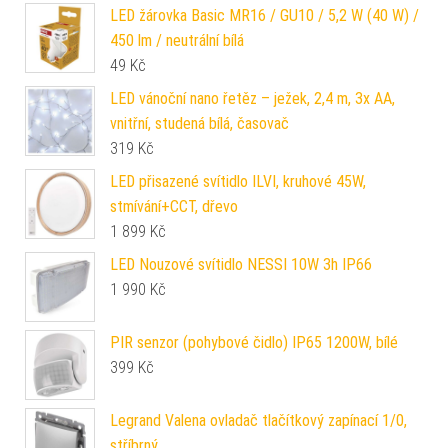
LED žárovka Basic MR16 / GU10 / 5,2 W (40 W) /
450 lm / neutrální bílá
49
Kč
LED vánoční nano řetěz – ježek, 2,4 m, 3x AA,
vnitřní, studená bílá, časovač
319
Kč
LED přisazené svítidlo ILVI, kruhové 45W,
stmívání+CCT, dřevo
1 899
Kč
LED Nouzové svítidlo NESSI 10W 3h IP66
1 990
Kč
PIR senzor (pohybové čidlo) IP65 1200W, bílé
399
Kč
Legrand Valena ovladač tlačítkový zapínací 1/0,
stříbrný