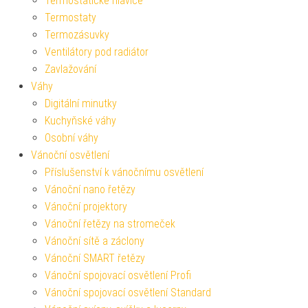
Termostatické hlavice
Termostaty
Termozásuvky
Ventilátory pod radiátor
Zavlažování
Váhy
Digitální minutky
Kuchyňské váhy
Osobní váhy
Vánoční osvětlení
Příslušenství k vánočnímu osvětlení
Vánoční nano řetězy
Vánoční projektory
Vánoční řetězy na stromeček
Vánoční sítě a záclony
Vánoční SMART řetězy
Vánoční spojovací osvětlení Profi
Vánoční spojovací osvětlení Standard