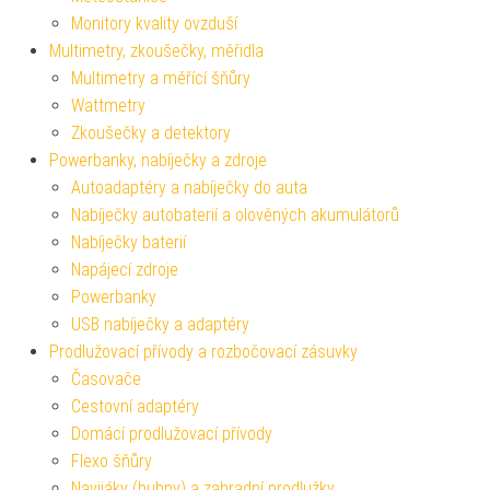
Monitory kvality ovzduší
Multimetry, zkoušečky, měřidla
Multimetry a měřící šňůry
Wattmetry
Zkoušečky a detektory
Powerbanky, nabíječky a zdroje
Autoadaptéry a nabíječky do auta
Nabíječky autobaterií a olověných akumulátorů
Nabíječky baterií
Napájecí zdroje
Powerbanky
USB nabíječky a adaptéry
Prodlužovací přívody a rozbočovací zásuvky
Časovače
Cestovní adaptéry
Domácí prodlužovací přívody
Flexo šňůry
Navijáky (bubny) a zahradní prodlužky