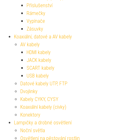
Příslušenství
Rámečky
Vypínače
Zásuvky
Koaxiální, datové a AV kabely
AV kabely
HDMI kabely
JACK kabely
SCART kabely
USB kabely
Datové kabely UTP, FTP
Dvojlinky
Kabely CYKY, CYSY
Koaxiální kabely (cívky)
Konektory
Lampičky a drobné osvětlení
Noční světla
Osvětlení na pěstování rostlin