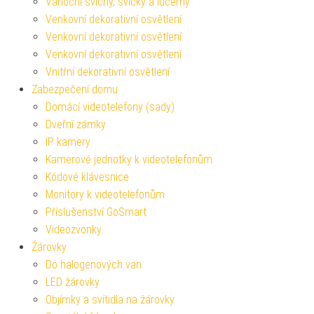
Vánoční svícny, svíčky a lucerny
Venkovní dekorativní osvětlení
Venkovní dekorativní osvětlení
Venkovní dekorativní osvětlení
Vnitřní dekorativní osvětlení
Zabezpečení domu
Domácí videotelefony (sady)
Dveřní zámky
IP kamery
Kamerové jednotky k videotelefonům
Kódové klávesnice
Monitory k videotelefonům
Příslušenství GoSmart
Videozvonky
Žárovky
Do halogenových van
LED žárovky
Objímky a svítidla na žárovky