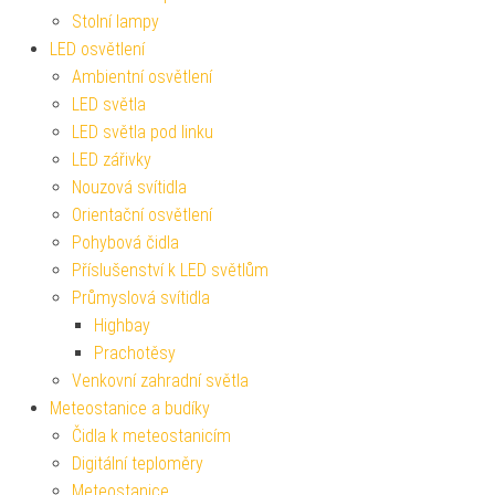
Stolní lampy
LED osvětlení
Ambientní osvětlení
LED světla
LED světla pod linku
LED zářivky
Nouzová svítidla
Orientační osvětlení
Pohybová čidla
Příslušenství k LED světlům
Průmyslová svítidla
Highbay
Prachotěsy
Venkovní zahradní světla
Meteostanice a budíky
Čidla k meteostanicím
Digitální teploměry
Meteostanice