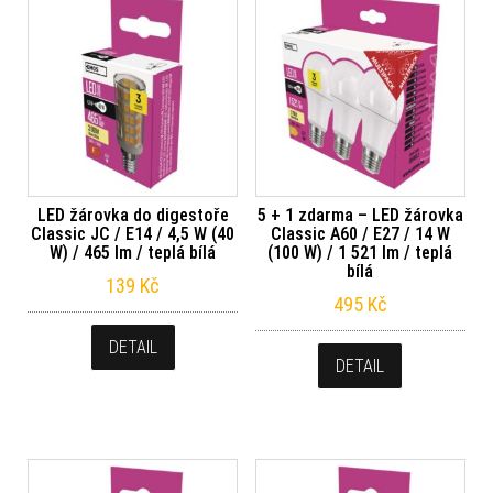
LED žárovka do digestoře
5 + 1 zdarma – LED žárovka
Classic JC / E14 / 4,5 W (40
Classic A60 / E27 / 14 W
W) / 465 lm / teplá bílá
(100 W) / 1 521 lm / teplá
bílá
139
Kč
495
Kč
DETAIL
DETAIL