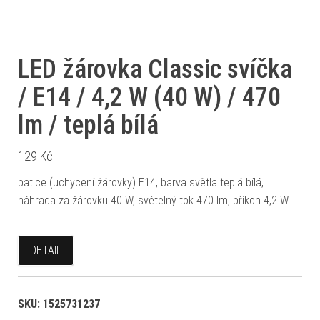
LED žárovka Classic svíčka
/ E14 / 4,2 W (40 W) / 470
lm / teplá bílá
129
Kč
patice (uchycení žárovky) E14, barva světla teplá bílá,
náhrada za žárovku 40 W, světelný tok 470 lm, příkon 4,2 W
DETAIL
SKU:
1525731237