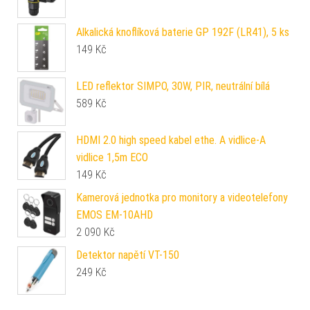
Alkalická knoflíková baterie GP 192F (LR41), 5 ks
149
Kč
LED reflektor SIMPO, 30W, PIR, neutrální bílá
589
Kč
HDMI 2.0 high speed kabel ethe. A vidlice-A
vidlice 1,5m ECO
149
Kč
Kamerová jednotka pro monitory a videotelefony
EMOS EM-10AHD
2 090
Kč
Detektor napětí VT-150
249
Kč