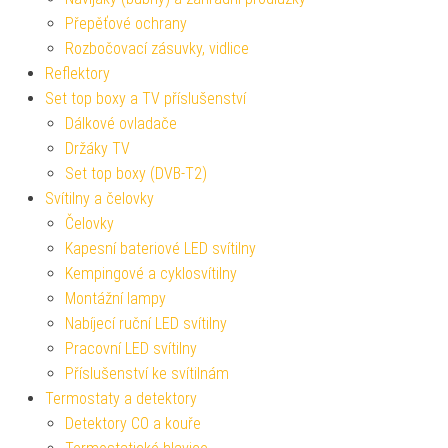
Přepěťové ochrany
Rozbočovací zásuvky, vidlice
Reflektory
Set top boxy a TV příslušenství
Dálkové ovladače
Držáky TV
Set top boxy (DVB-T2)
Svítilny a čelovky
Čelovky
Kapesní bateriové LED svítilny
Kempingové a cyklosvítilny
Montážní lampy
Nabíjecí ruční LED svítilny
Pracovní LED svítilny
Příslušenství ke svítilnám
Termostaty a detektory
Detektory CO a kouře