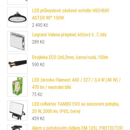
LED průmyslové závěsné svítidlo HIGHBAY
ASTER 90° 150W
2 490
Kč
Legrand Valena přepínač křížový č. 7, bílý
289
Kč
Dvojlinka ECO 2x0,5mm, černo/rudá, 100m
590
Kč
LED žárovka Filament A60 / E27 / 3,4 W (40 W) /
470 lm / neutrální bílá
75
Kč
LED reflektor TAMBO EVO se senzorem pohybu,
20 W, 2000 lm, IP65, černý
459
Kč
Alarm s pohybovým čidlem EM‑125L PROTECTOR