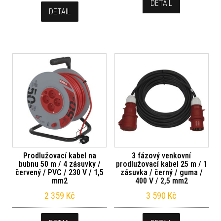
DETAIL
DETAIL
Prodlužovací kabel na
3 fázový venkovní
bubnu 50 m / 4 zásuvky /
prodlužovací kabel 25 m / 1
červený / PVC / 230 V / 1,5
zásuvka / černý / guma /
mm2
400 V / 2,5 mm2
2 359
Kč
3 590
Kč