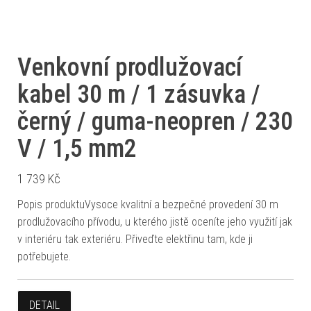
Venkovní prodlužovací
kabel 30 m / 1 zásuvka /
černý / guma-neopren / 230
V / 1,5 mm2
1 739
Kč
Popis produktuVysoce kvalitní a bezpečné provedení 30 m
prodlužovacího přívodu, u kterého jistě oceníte jeho využití jak
v interiéru tak exteriéru. Přiveďte elektřinu tam, kde ji
potřebujete.
DETAIL