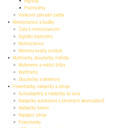
Highbay
Prachotěsy
Venkovní zahradní světla
Meteostanice a budíky
Čidla k meteostanicím
Digitální teploměry
Meteostanice
Monitory kvality ovzduší
Multimetry, zkoušečky, měřidla
Multimetry a měřící šňůry
Wattmetry
Zkoušečky a detektory
Powerbanky, nabíječky a zdroje
Autoadaptéry a nabíječky do auta
Nabíječky autobaterií a olověných akumulátorů
Nabíječky baterií
Napájecí zdroje
Powerbanky