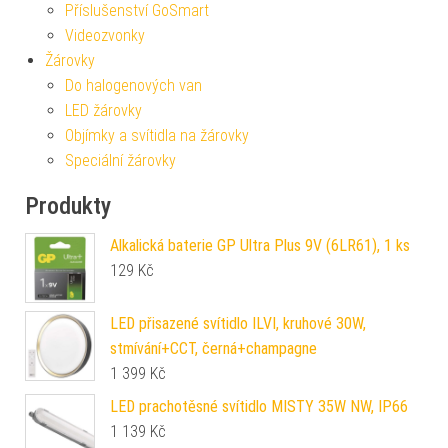
Příslušenství GoSmart
Videozvonky
Žárovky
Do halogenových van
LED žárovky
Objímky a svítidla na žárovky
Speciální žárovky
Produkty
Alkalická baterie GP Ultra Plus 9V (6LR61), 1 ks
129
Kč
LED přisazené svítidlo ILVI, kruhové 30W,
stmívání+CCT, černá+champagne
1 399
Kč
LED prachotěsné svítidlo MISTY 35W NW, IP66
1 139
Kč