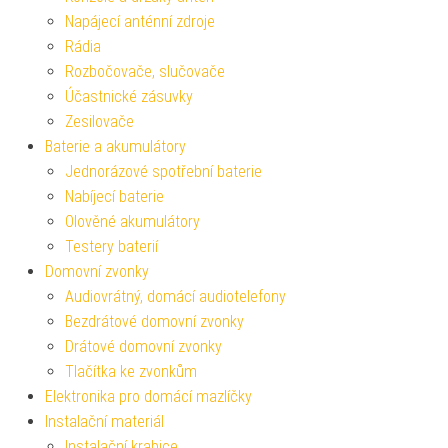
Napájecí anténní zdroje
Rádia
Rozbočovače, slučovače
Účastnické zásuvky
Zesilovače
Baterie a akumulátory
Jednorázové spotřební baterie
Nabíjecí baterie
Olověné akumulátory
Testery baterií
Domovní zvonky
Audiovrátný, domácí audiotelefony
Bezdrátové domovní zvonky
Drátové domovní zvonky
Tlačítka ke zvonkům
Elektronika pro domácí mazlíčky
Instalační materiál
Instalační krabice