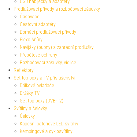
USB nabíječky a adaptéry
Prodlužovací přívody a rozbočovací zásuvky
Časovače
Cestovní adaptéry
Domácí prodlužovací přívody
Flexo šňůry
Navijáky (bubny) a zahradní prodlužky
Přepěťové ochrany
Rozbočovací zásuvky, vidlice
Reflektory
Set top boxy a TV příslušenství
Dálkové ovladače
Držáky TV
Set top boxy (DVB-T2)
Svítilny a čelovky
Čelovky
Kapesní bateriové LED svítilny
Kempingové a cyklosvítilny