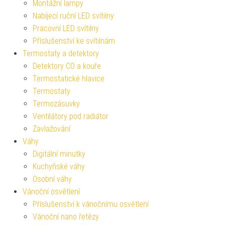
Montážní lampy
Nabíjecí ruční LED svítilny
Pracovní LED svítilny
Příslušenství ke svítilnám
Termostaty a detektory
Detektory CO a kouře
Termostatické hlavice
Termostaty
Termozásuvky
Ventilátory pod radiátor
Zavlažování
Váhy
Digitální minutky
Kuchyňské váhy
Osobní váhy
Vánoční osvětlení
Příslušenství k vánočnímu osvětlení
Vánoční nano řetězy