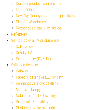
Domácí prodlužovací přívody
Flexo šňůry
Navijáky (bubny) a zahradní prodlužky
Přepěťové ochrany
Rozbočovací zásuvky, vidlice
Reflektory
Set top boxy a TV příslušenství
Dálkové ovladače
Držáky TV
Set top boxy (DVB-T2)
Svítilny a čelovky
Čelovky
Kapesní bateriové LED svítilny
Kempingové a cyklosvítilny
Montážní lampy
Nabíjecí ruční LED svítilny
Pracovní LED svítilny
Příslušenství ke svítilnám