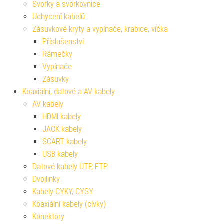
Svorky a svorkovnice
Uchycení kabelů
Zásuvkové kryty a vypínače, krabice, víčka
Příslušenství
Rámečky
Vypínače
Zásuvky
Koaxiální, datové a AV kabely
AV kabely
HDMI kabely
JACK kabely
SCART kabely
USB kabely
Datové kabely UTP, FTP
Dvojlinky
Kabely CYKY, CYSY
Koaxiální kabely (cívky)
Konektory