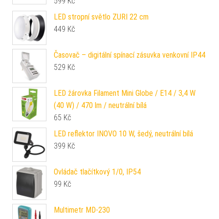
599
Kč
LED stropní světlo ZURI 22 cm
449
Kč
Časovač – digitální spínací zásuvka venkovní IP44
529
Kč
LED žárovka Filament Mini Globe / E14 / 3,4 W
(40 W) / 470 lm / neutrální bílá
65
Kč
LED reflektor INOVO 10 W, šedý, neutrální bílá
399
Kč
Ovládač tlačítkový 1/0, IP54
99
Kč
Multimetr MD-230