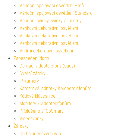
Vánoční spojovací osvětlení Profi
Vánoční spojovací osvětlení Standard
Vánoční svícny, svíčky a lucerny
Venkovní dekorativní osvětlení
Venkovní dekorativní osvětlení
Venkovní dekorativní osvětlení
Vnitřní dekorativní osvětlení
Zabezpečení domu
Domácí videotelefony (sady)
Dveřní zámky
IP kamery
Kamerové jednotky k videotelefonům
Kódové klávesnice
Monitory k videotelefonům
Příslušenství GoSmart
Videozvonky
Žárovky
Do halogenových van