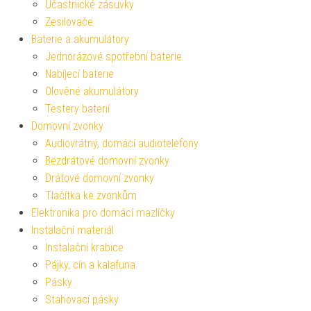
Účastnické zásuvky
Zesilovače
Baterie a akumulátory
Jednorázové spotřební baterie
Nabíjecí baterie
Olověné akumulátory
Testery baterií
Domovní zvonky
Audiovrátný, domácí audiotelefony
Bezdrátové domovní zvonky
Drátové domovní zvonky
Tlačítka ke zvonkům
Elektronika pro domácí mazlíčky
Instalační materiál
Instalační krabice
Pájky, cín a kalafuna
Pásky
Stahovací pásky