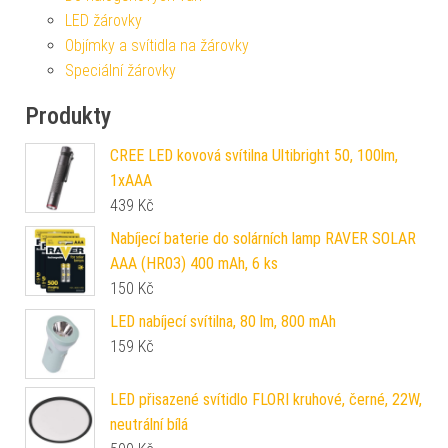
LED žárovky
Objímky a svítidla na žárovky
Speciální žárovky
Produkty
CREE LED kovová svítilna Ultibright 50, 100lm,
1xAAA
439
Kč
Nabíjecí baterie do solárních lamp RAVER SOLAR
AAA (HR03) 400 mAh, 6 ks
150
Kč
LED nabíjecí svítilna, 80 lm, 800 mAh
159
Kč
LED přisazené svítidlo FLORI kruhové, černé, 22W,
neutrální bílá