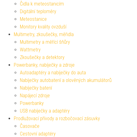
Čidla k meteostanicím
Digitální teploměry
Meteostanice
Monitory kvality ovzduší
Multimetry, zkoušečky, měřidla
Multimetry a měřící šňůry
Wattmetry
Zkoušečky a detektory
Powerbanky, nabíječky a zdroje
Autoadaptéry a nabíječky do auta
Nabíječky autobaterií a olověných akumulátorů
Nabíječky baterií
Napájecí zdroje
Powerbanky
USB nabíječky a adaptéry
Prodlužovací přívody a rozbočovací zásuvky
Časovače
Cestovní adaptéry