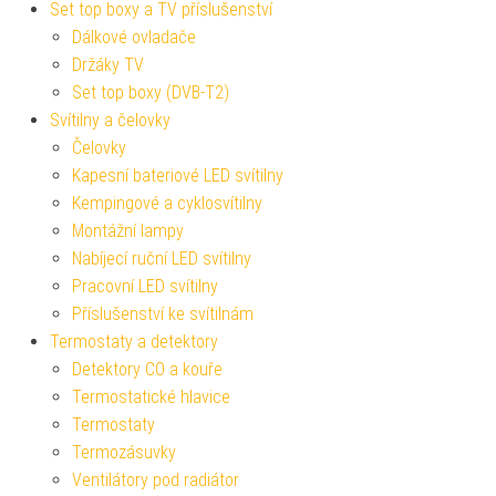
Set top boxy a TV příslušenství
Dálkové ovladače
Držáky TV
Set top boxy (DVB-T2)
Svítilny a čelovky
Čelovky
Kapesní bateriové LED svítilny
Kempingové a cyklosvítilny
Montážní lampy
Nabíjecí ruční LED svítilny
Pracovní LED svítilny
Příslušenství ke svítilnám
Termostaty a detektory
Detektory CO a kouře
Termostatické hlavice
Termostaty
Termozásuvky
Ventilátory pod radiátor