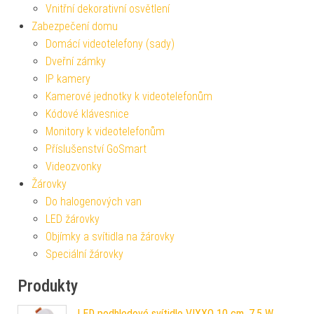
Vnitřní dekorativní osvětlení
Zabezpečení domu
Domácí videotelefony (sady)
Dveřní zámky
IP kamery
Kamerové jednotky k videotelefonům
Kódové klávesnice
Monitory k videotelefonům
Příslušenství GoSmart
Videozvonky
Žárovky
Do halogenových van
LED žárovky
Objímky a svítidla na žárovky
Speciální žárovky
Produkty
LED podhledové svítidlo VIXXO 10 cm, 7,5 W,