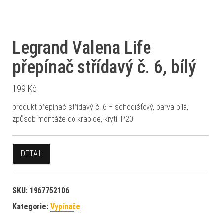
Legrand Valena Life
přepínač střídavý č. 6, bílý
199
Kč
produkt přepínač střídavý č. 6 – schodišťový, barva bílá,
způsob montáže do krabice, krytí IP20
DETAIL
SKU:
1967752106
Kategorie:
Vypínače