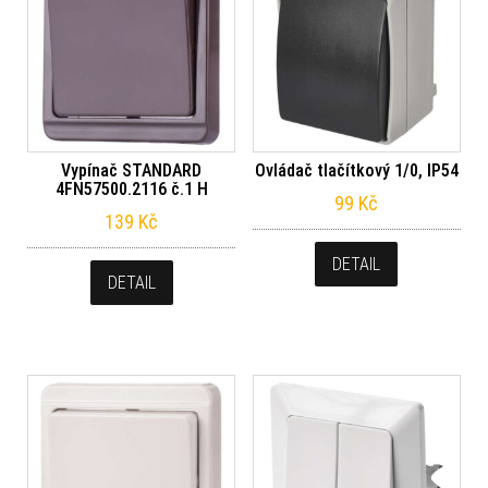
Vypínač STANDARD
Ovládač tlačítkový 1/0, IP54
4FN57500.2116 č.1 H
99
Kč
139
Kč
DETAIL
DETAIL