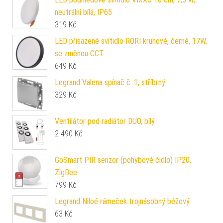
neutrální bílá, IP65
319
Kč
LED přisazené svítidlo RORI kruhové, černé, 17W,
se změnou CCT
649
Kč
Legrand Valena spínač č. 1, stříbrný
329
Kč
Ventilátor pod radiátor DUO, bílý
2 490
Kč
GoSmart PIR senzor (pohybové čidlo) IP20,
ZigBee
799
Kč
Legrand Niloé rámeček trojnásobný béžový
63
Kč