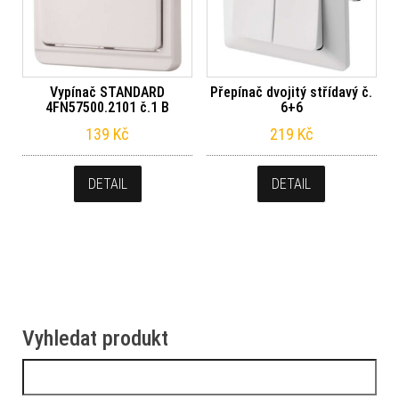
Vypínač STANDARD
Přepínač dvojitý střídavý č.
4FN57500.2101 č.1 B
6+6
139
Kč
219
Kč
DETAIL
DETAIL
Vyhledat produkt
Vyhledávání