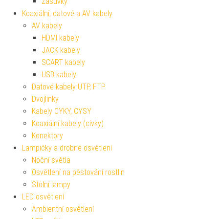
Zásuvky
Koaxiální, datové a AV kabely
AV kabely
HDMI kabely
JACK kabely
SCART kabely
USB kabely
Datové kabely UTP, FTP
Dvojlinky
Kabely CYKY, CYSY
Koaxiální kabely (cívky)
Konektory
Lampičky a drobné osvětlení
Noční světla
Osvětlení na pěstování rostlin
Stolní lampy
LED osvětlení
Ambientní osvětlení