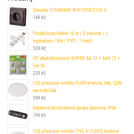
Zásuvka STANDARD 4FN15059.2116 H
149
Kč
Prodlužovací kabel 10 m / 5 zásuvek / s
vypínačem / bílý / PVC / 1 mm2
529
Kč
GP alkalická baterie SUPER AA 12 + AAA 12 +
Fan BL
229
Kč
LED přisazené svítidlo FLORI kruhové, bílé, 22W,
neutrální bílá
599
Kč
Kabelová bezšroubová spojka plastová, IP68
199
Kč
LED přisazené svítidlo TIVI, A CLASS, kruhové