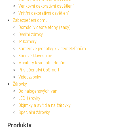
Venkovní dekorativní osvětlení
Vnitřní dekorativní osvětlení
Zabezpečení domu
Domácí videotelefony (sady)
Dveřní zámky
IP kamery
Kamerové jednotky k videotelefonům
Kódové klávesnice
Monitory k videotelefonům
Příslušenství GoSmart
Videozvonky
Žárovky
Do halogenových van
LED žárovky
Objímky a svítidla na žárovky
Speciální žárovky
Produkty