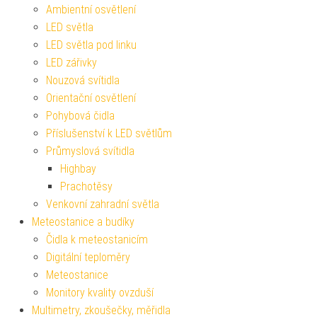
Ambientní osvětlení
LED světla
LED světla pod linku
LED zářivky
Nouzová svítidla
Orientační osvětlení
Pohybová čidla
Příslušenství k LED světlům
Průmyslová svítidla
Highbay
Prachotěsy
Venkovní zahradní světla
Meteostanice a budíky
Čidla k meteostanicím
Digitální teploměry
Meteostanice
Monitory kvality ovzduší
Multimetry, zkoušečky, měřidla