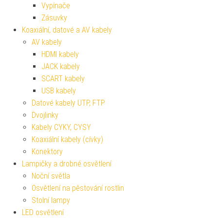
Vypínače
Zásuvky
Koaxiální, datové a AV kabely
AV kabely
HDMI kabely
JACK kabely
SCART kabely
USB kabely
Datové kabely UTP, FTP
Dvojlinky
Kabely CYKY, CYSY
Koaxiální kabely (cívky)
Konektory
Lampičky a drobné osvětlení
Noční světla
Osvětlení na pěstování rostlin
Stolní lampy
LED osvětlení