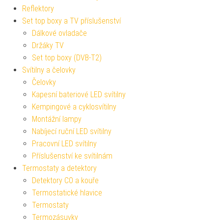
Reflektory
Set top boxy a TV příslušenství
Dálkové ovladače
Držáky TV
Set top boxy (DVB-T2)
Svítilny a čelovky
Čelovky
Kapesní bateriové LED svítilny
Kempingové a cyklosvítilny
Montážní lampy
Nabíjecí ruční LED svítilny
Pracovní LED svítilny
Příslušenství ke svítilnám
Termostaty a detektory
Detektory CO a kouře
Termostatické hlavice
Termostaty
Termozásuvky