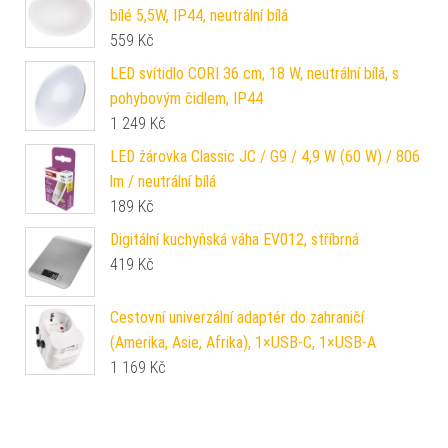
bílé 5,5W, IP44, neutrální bílá
559
Kč
LED svítidlo CORI 36 cm, 18 W, neutrální bílá, s
pohybovým čidlem, IP44
1 249
Kč
LED žárovka Classic JC / G9 / 4,9 W (60 W) / 806
lm / neutrální bílá
189
Kč
Digitální kuchyňská váha EV012, stříbrná
419
Kč
Cestovní univerzální adaptér do zahraničí
(Amerika, Asie, Afrika), 1×USB-C, 1×USB-A
1 169
Kč