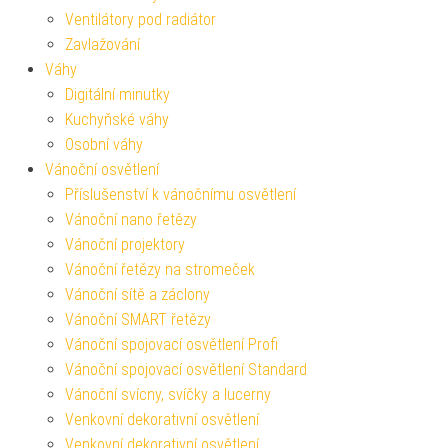
Ventilátory pod radiátor
Zavlažování
Váhy
Digitální minutky
Kuchyňské váhy
Osobní váhy
Vánoční osvětlení
Příslušenství k vánočnímu osvětlení
Vánoční nano řetězy
Vánoční projektory
Vánoční řetězy na stromeček
Vánoční sítě a záclony
Vánoční SMART řetězy
Vánoční spojovací osvětlení Profi
Vánoční spojovací osvětlení Standard
Vánoční svícny, svíčky a lucerny
Venkovní dekorativní osvětlení
Venkovní dekorativní osvětlení