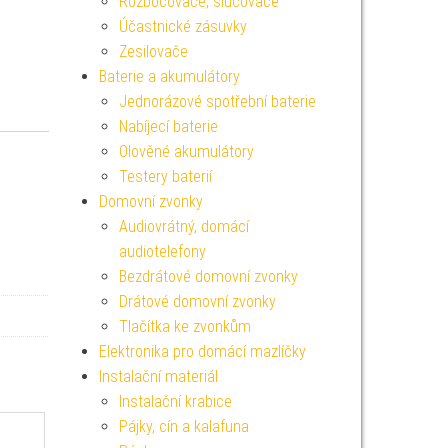
Rozbočovače, slučovače
Účastnické zásuvky
Zesilovače
Baterie a akumulátory
Jednorázové spotřební baterie
Nabíjecí baterie
Olověné akumulátory
Testery baterií
Domovní zvonky
Audiovrátný, domácí
audiotelefony
Bezdrátové domovní zvonky
Drátové domovní zvonky
Tlačítka ke zvonkům
Elektronika pro domácí mazlíčky
Instalační materiál
Instalační krabice
Pájky, cín a kalafuna