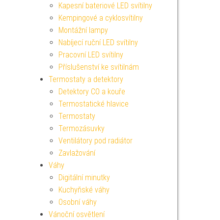
Kapesní bateriové LED svítilny
Kempingové a cyklosvítilny
Montážní lampy
Nabíjecí ruční LED svítilny
Pracovní LED svítilny
Příslušenství ke svítilnám
Termostaty a detektory
Detektory CO a kouře
Termostatické hlavice
Termostaty
Termozásuvky
Ventilátory pod radiátor
Zavlažování
Váhy
Digitální minutky
Kuchyňské váhy
Osobní váhy
Vánoční osvětlení