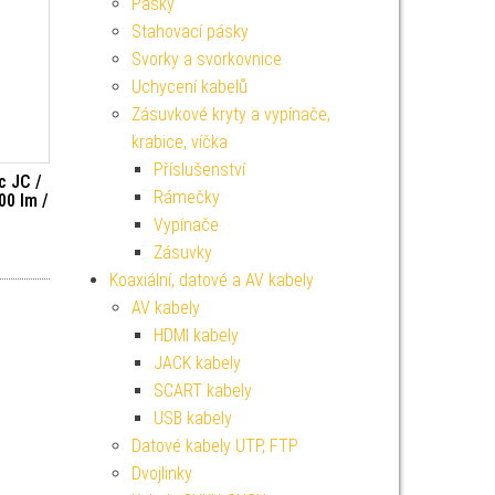
Pásky
Stahovací pásky
Svorky a svorkovnice
Uchycení kabelů
Zásuvkové kryty a vypínače,
krabice, víčka
Příslušenství
c JC /
Rámečky
00 lm /
Vypínače
Zásuvky
Koaxiální, datové a AV kabely
AV kabely
HDMI kabely
JACK kabely
SCART kabely
USB kabely
Datové kabely UTP, FTP
Dvojlinky