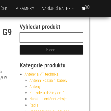
0
EČEK
IP KAMERY
NABÍJECÍ BATERIE
Vyhledat produkt
/ G9
Vyhledávání
Kategorie produktu
á,
Antény a VF technika
1,9 W
Anténní koaxiální kabely
Antény
Konzole a držáky antén
Napájecí anténní zdroje
Rádia