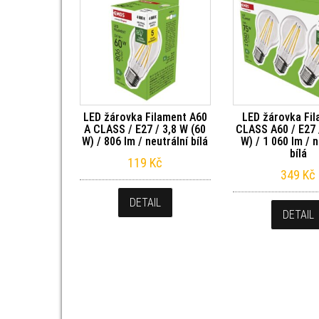
LED žárovka Filament A60
LED žárovka Fil
A CLASS / E27 / 3,8 W (60
CLASS A60 / E27 
W) / 806 lm / neutrální bílá
W) / 1 060 lm / n
bílá
119
Kč
349
Kč
DETAIL
DETAIL