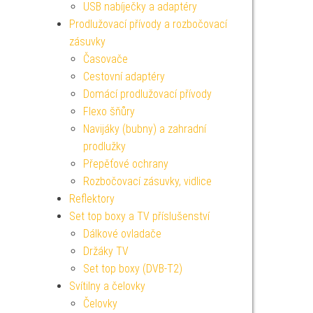
USB nabíječky a adaptéry
Prodlužovací přívody a rozbočovací
zásuvky
Časovače
Cestovní adaptéry
Domácí prodlužovací přívody
Flexo šňůry
Navijáky (bubny) a zahradní
prodlužky
Přepěťové ochrany
Rozbočovací zásuvky, vidlice
Reflektory
Set top boxy a TV příslušenství
Dálkové ovladače
Držáky TV
Set top boxy (DVB-T2)
Svítilny a čelovky
Čelovky