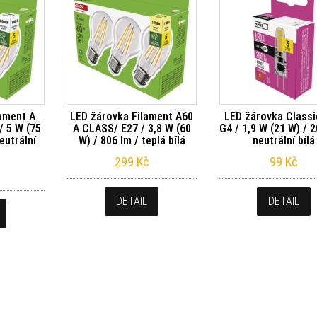
ament A
LED žárovka Filament A60
LED žárovka Classi
/ 5 W (75
A CLASS/ E27 / 3,8 W (60
G4 / 1,9 W (21 W) / 2
eutrální
W) / 806 lm / teplá bílá
neutrální bílá
299
Kč
99
Kč
DETAIL
DETAIL