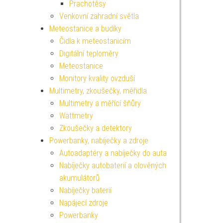
Prachotěsy
Venkovní zahradní světla
Meteostanice a budíky
Čidla k meteostanicím
Digitální teploměry
Meteostanice
Monitory kvality ovzduší
Multimetry, zkoušečky, měřidla
Multimetry a měřící šňůry
Wattmetry
Zkoušečky a detektory
Powerbanky, nabíječky a zdroje
Autoadaptéry a nabíječky do auta
Nabíječky autobaterií a olověných
akumulátorů
Nabíječky baterií
Napájecí zdroje
Powerbanky