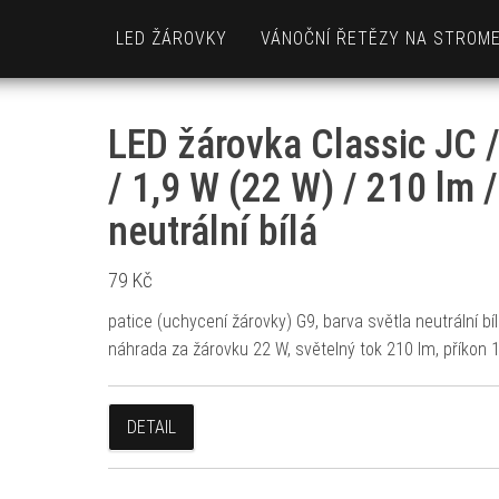
LED ŽÁROVKY
VÁNOČNÍ ŘETĚZY NA STROM
LED žárovka Classic JC 
/ 1,9 W (22 W) / 210 lm /
neutrální bílá
79
Kč
patice (uchycení žárovky) G9, barva světla neutrální bíl
náhrada za žárovku 22 W, světelný tok 210 lm, příkon 
DETAIL