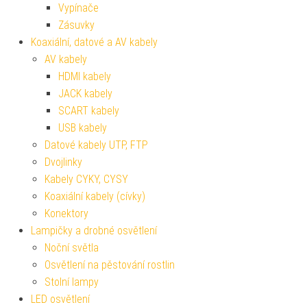
Vypínače
Zásuvky
Koaxiální, datové a AV kabely
AV kabely
HDMI kabely
JACK kabely
SCART kabely
USB kabely
Datové kabely UTP, FTP
Dvojlinky
Kabely CYKY, CYSY
Koaxiální kabely (cívky)
Konektory
Lampičky a drobné osvětlení
Noční světla
Osvětlení na pěstování rostlin
Stolní lampy
LED osvětlení