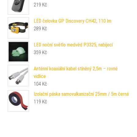
219
Kč
LED čelovka GP Discovery CH42, 110 lm
289
Kč
LED noční světlo medvěd P3325, nabíjecí
359
Kč
Anténní koaxiální kabel stíněný 2,5m – rovné
vidlice
104
Kč
Izolační páska samovulkanizační 25mm / 5m černá
119
Kč