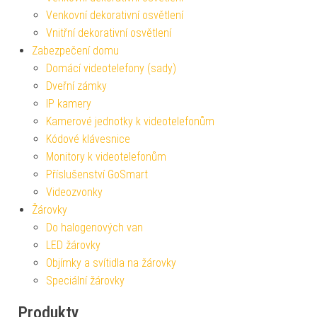
Venkovní dekorativní osvětlení
Vnitřní dekorativní osvětlení
Zabezpečení domu
Domácí videotelefony (sady)
Dveřní zámky
IP kamery
Kamerové jednotky k videotelefonům
Kódové klávesnice
Monitory k videotelefonům
Příslušenství GoSmart
Videozvonky
Žárovky
Do halogenových van
LED žárovky
Objímky a svítidla na žárovky
Speciální žárovky
Produkty