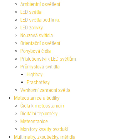
Ambientní osvětlení
LED světla
LED světla pod linku
LED zářivky
Nouzová svítidla
Orientační osvětlení
Pohybová čidla
Příslušenství k LED světlům
Průmyslová svítidla
Highbay
Prachotěsy
Venkovní zahradní světla
Meteostanice a budíky
Čidla k meteostanicím
Digitální teploměry
Meteostanice
Monitory kvality ovzduší
Multimetry, zkoušečky, měřidla