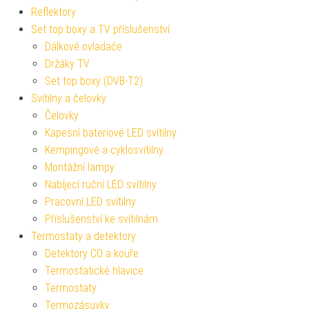
Reflektory
Set top boxy a TV příslušenství
Dálkové ovladače
Držáky TV
Set top boxy (DVB-T2)
Svítilny a čelovky
Čelovky
Kapesní bateriové LED svítilny
Kempingové a cyklosvítilny
Montážní lampy
Nabíjecí ruční LED svítilny
Pracovní LED svítilny
Příslušenství ke svítilnám
Termostaty a detektory
Detektory CO a kouře
Termostatické hlavice
Termostaty
Termozásuvky