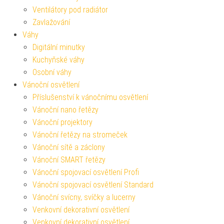
Ventilátory pod radiátor
Zavlažování
Váhy
Digitální minutky
Kuchyňské váhy
Osobní váhy
Vánoční osvětlení
Příslušenství k vánočnímu osvětlení
Vánoční nano řetězy
Vánoční projektory
Vánoční řetězy na stromeček
Vánoční sítě a záclony
Vánoční SMART řetězy
Vánoční spojovací osvětlení Profi
Vánoční spojovací osvětlení Standard
Vánoční svícny, svíčky a lucerny
Venkovní dekorativní osvětlení
Venkovní dekorativní osvětlení