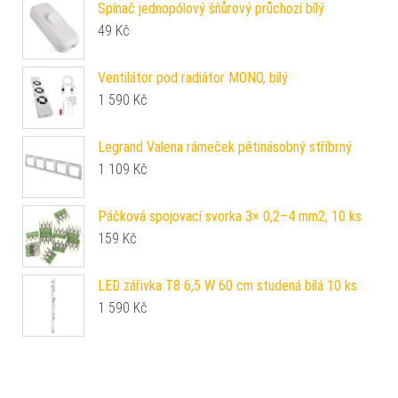
Spínač jednopólový šňůrový průchozí bílý
49
Kč
Ventilátor pod radiátor MONO, bílý
1 590
Kč
Legrand Valena rámeček pětinásobný stříbrný
1 109
Kč
Páčková spojovací svorka 3× 0,2–4 mm2, 10 ks
159
Kč
LED zářivka T8 6,5 W 60 cm studená bílá 10 ks
1 590
Kč