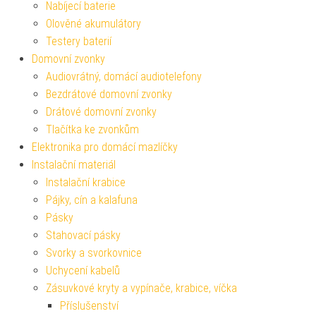
Nabíjecí baterie
Olověné akumulátory
Testery baterií
Domovní zvonky
Audiovrátný, domácí audiotelefony
Bezdrátové domovní zvonky
Drátové domovní zvonky
Tlačítka ke zvonkům
Elektronika pro domácí mazlíčky
Instalační materiál
Instalační krabice
Pájky, cín a kalafuna
Pásky
Stahovací pásky
Svorky a svorkovnice
Uchycení kabelů
Zásuvkové kryty a vypínače, krabice, víčka
Příslušenství