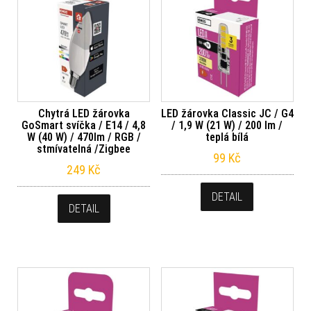
Chytrá LED žárovka
LED žárovka Classic JC / G4
GoSmart svíčka / E14 / 4,8
/ 1,9 W (21 W) / 200 lm /
W (40 W) / 470lm / RGB /
teplá bílá
stmívatelná /Zigbee
99
Kč
249
Kč
DETAIL
DETAIL