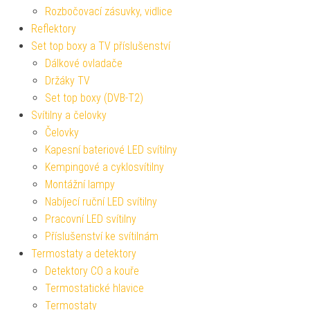
Rozbočovací zásuvky, vidlice
Reflektory
Set top boxy a TV příslušenství
Dálkové ovladače
Držáky TV
Set top boxy (DVB-T2)
Svítilny a čelovky
Čelovky
Kapesní bateriové LED svítilny
Kempingové a cyklosvítilny
Montážní lampy
Nabíjecí ruční LED svítilny
Pracovní LED svítilny
Příslušenství ke svítilnám
Termostaty a detektory
Detektory CO a kouře
Termostatické hlavice
Termostaty