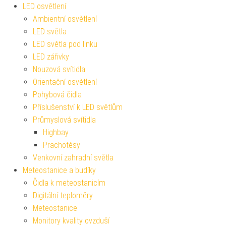
LED osvětlení
Ambientní osvětlení
LED světla
LED světla pod linku
LED zářivky
Nouzová svítidla
Orientační osvětlení
Pohybová čidla
Příslušenství k LED světlům
Průmyslová svítidla
Highbay
Prachotěsy
Venkovní zahradní světla
Meteostanice a budíky
Čidla k meteostanicím
Digitální teploměry
Meteostanice
Monitory kvality ovzduší