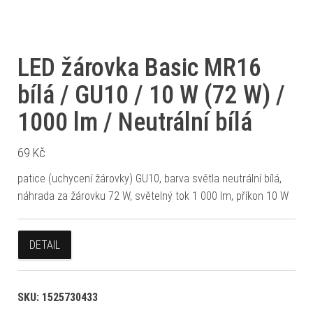
LED žárovka Basic MR16
bílá / GU10 / 10 W (72 W) /
1000 lm / Neutrální bílá
69
Kč
patice (uchycení žárovky) GU10, barva světla neutrální bílá,
náhrada za žárovku 72 W, světelný tok 1 000 lm, příkon 10 W
DETAIL
SKU:
1525730433