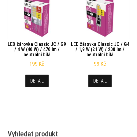
LED žárovka Classic JC / G9
LED žárovka Classic JC / G4
/ 4 W (40 W) / 470 lm /
/ 1,9 W (21 W) / 200 lm /
neutrální bílá
neutrální bílá
199
Kč
99
Kč
DETAIL
DETAIL
Vyhledat produkt