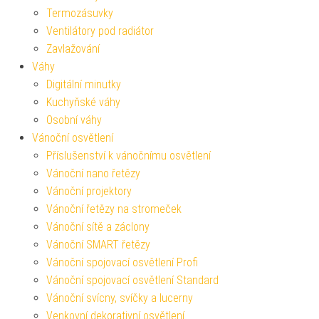
Termozásuvky
Ventilátory pod radiátor
Zavlažování
Váhy
Digitální minutky
Kuchyňské váhy
Osobní váhy
Vánoční osvětlení
Příslušenství k vánočnímu osvětlení
Vánoční nano řetězy
Vánoční projektory
Vánoční řetězy na stromeček
Vánoční sítě a záclony
Vánoční SMART řetězy
Vánoční spojovací osvětlení Profi
Vánoční spojovací osvětlení Standard
Vánoční svícny, svíčky a lucerny
Venkovní dekorativní osvětlení