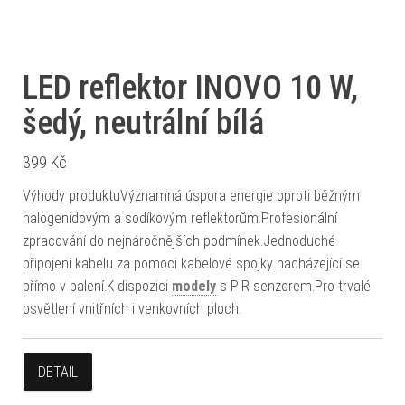
LED reflektor INOVO 10 W,
šedý, neutrální bílá
399
Kč
Výhody produktuVýznamná úspora energie oproti běžným
halogenidovým a sodíkovým reflektorům.Profesionální
zpracování do nejnáročnějších podmínek.Jednoduché
připojení kabelu za pomoci kabelové spojky nacházející se
přímo v balení.K dispozici
modely
s PIR senzorem.Pro trvalé
osvětlení vnitřních i venkovních ploch.
DETAIL