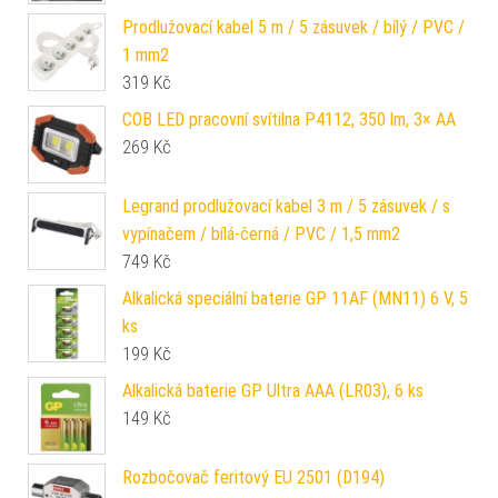
Prodlužovací kabel 5 m / 5 zásuvek / bílý / PVC /
1 mm2
319
Kč
COB LED pracovní svítilna P4112, 350 lm, 3× AA
269
Kč
Legrand prodlužovací kabel 3 m / 5 zásuvek / s
vypínačem / bílá-černá / PVC / 1,5 mm2
749
Kč
Alkalická speciální baterie GP 11AF (MN11) 6 V, 5
ks
199
Kč
Alkalická baterie GP Ultra AAA (LR03), 6 ks
149
Kč
Rozbočovač feritový EU 2501 (D194)