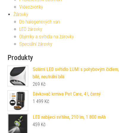
Videozvonky
Žárovky
Do halogenových van
LED žárovky
Objímky a svítidla na žárovky
Speciální žárovky
Produkty
Solární LED svítidlo LUMI s pohybovým čidlem,
bílé, neutrální bílá
269
Kč
Dávkovač krmiva Pet Care, 4 l, černý
1 499
Kč
LED nabíjecí svítilna, 210 lm, 1 800 mAh
459
Kč