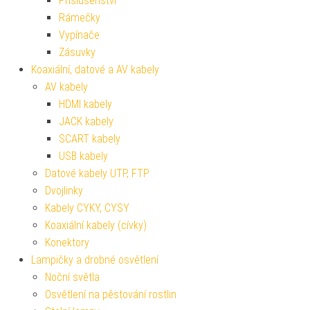
Příslušenství
Rámečky
Vypínače
Zásuvky
Koaxiální, datové a AV kabely
AV kabely
HDMI kabely
JACK kabely
SCART kabely
USB kabely
Datové kabely UTP, FTP
Dvojlinky
Kabely CYKY, CYSY
Koaxiální kabely (cívky)
Konektory
Lampičky a drobné osvětlení
Noční světla
Osvětlení na pěstování rostlin