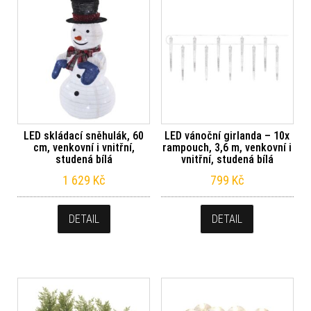
LED skládací sněhulák, 60
LED vánoční girlanda – 10x
cm, venkovní i vnitřní,
rampouch, 3,6 m, venkovní i
studená bílá
vnitřní, studená bílá
1 629
Kč
799
Kč
DETAIL
DETAIL