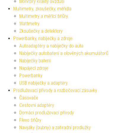
Monitory kvality ovzduší
Multimetry, zkoušečky, měřidla
Multimetry a měřící šňůry
Wattmetry
Zkoušečky a detektory
Powerbanky, nabíječky a zdroje
Autoadaptéry a nabíječky do auta
Nabíječky autobaterií a olověných akumulátorů
Nabíječky baterií
Napájecí zdroje
Powerbanky
USB nabíječky a adaptéry
Prodlužovací přívody a rozbočovací zásuvky
Časovače
Cestovní adaptéry
Domácí prodlužovací přívody
Flexo šňůry
Navijáky (bubny) a zahradní prodlužky