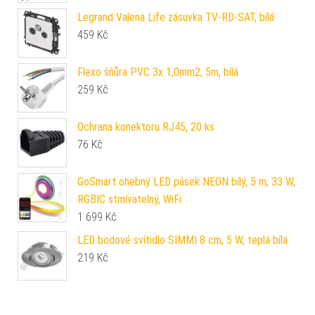
Legrand Valena Life zásuvka TV-RD-SAT, bílá
459
Kč
Flexo šňůra PVC 3x 1,0mm2, 5m, bílá
259
Kč
Ochrana konektoru RJ45, 20 ks
76
Kč
GoSmart ohebný LED pásek NEON bílý, 5 m, 33 W,
RGBIC stmívatelný, WiFi
1 699
Kč
LED bodové svítidlo SIMMI 8 cm, 5 W, teplá bílá
219
Kč