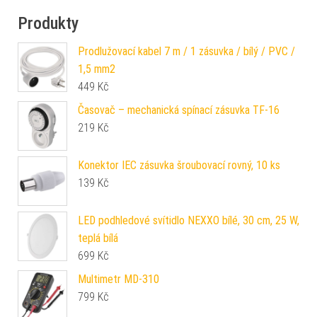
Produkty
Prodlužovací kabel 7 m / 1 zásuvka / bílý / PVC /
1,5 mm2
449
Kč
Časovač – mechanická spínací zásuvka TF-16
219
Kč
Konektor IEC zásuvka šroubovací rovný, 10 ks
139
Kč
LED podhledové svítidlo NEXXO bílé, 30 cm, 25 W,
teplá bílá
699
Kč
Multimetr MD-310
799
Kč