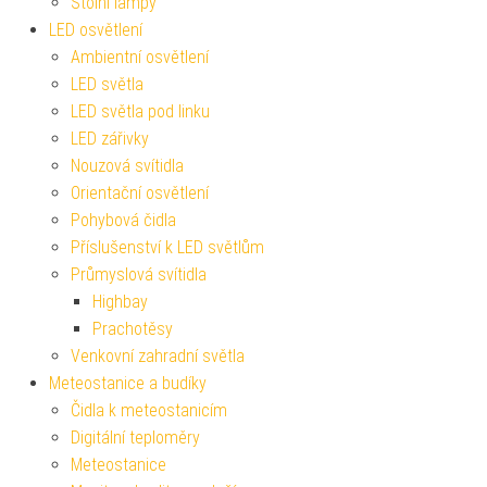
Stolní lampy
LED osvětlení
Ambientní osvětlení
LED světla
LED světla pod linku
LED zářivky
Nouzová svítidla
Orientační osvětlení
Pohybová čidla
Příslušenství k LED světlům
Průmyslová svítidla
Highbay
Prachotěsy
Venkovní zahradní světla
Meteostanice a budíky
Čidla k meteostanicím
Digitální teploměry
Meteostanice