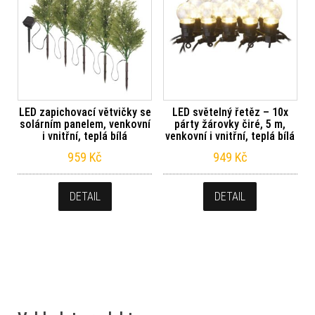
LED zapichovací větvičky se
LED světelný řetěz – 10x
solárním panelem, venkovní
párty žárovky čiré, 5 m,
i vnitřní, teplá bílá
venkovní i vnitřní, teplá bílá
959
Kč
949
Kč
DETAIL
DETAIL