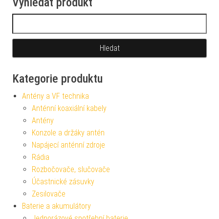
Vyhledat produkt
Vyhledávání
Kategorie produktu
Antény a VF technika
Anténní koaxiální kabely
Antény
Konzole a držáky antén
Napájecí anténní zdroje
Rádia
Rozbočovače, slučovače
Účastnické zásuvky
Zesilovače
Baterie a akumulátory
Jednorázové spotřební baterie