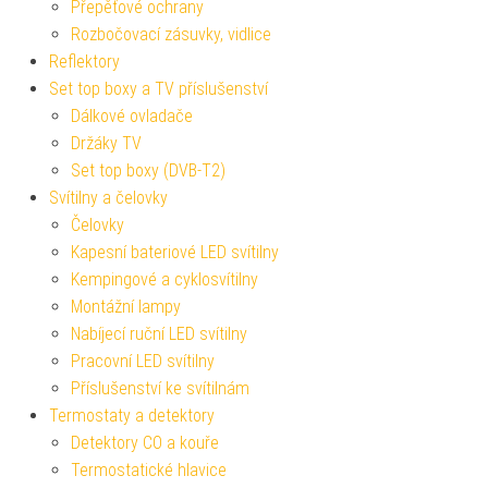
Přepěťové ochrany
Rozbočovací zásuvky, vidlice
Reflektory
Set top boxy a TV příslušenství
Dálkové ovladače
Držáky TV
Set top boxy (DVB-T2)
Svítilny a čelovky
Čelovky
Kapesní bateriové LED svítilny
Kempingové a cyklosvítilny
Montážní lampy
Nabíjecí ruční LED svítilny
Pracovní LED svítilny
Příslušenství ke svítilnám
Termostaty a detektory
Detektory CO a kouře
Termostatické hlavice