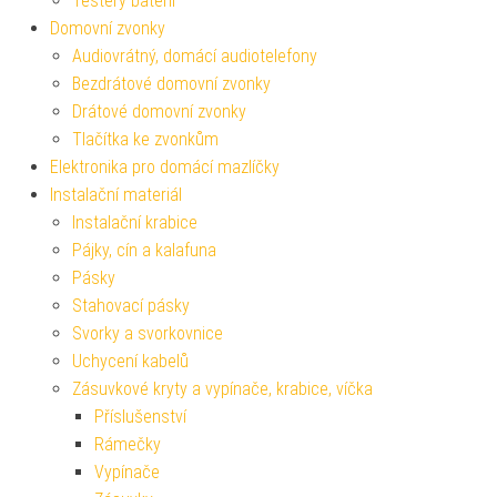
Testery baterií
Domovní zvonky
Audiovrátný, domácí audiotelefony
Bezdrátové domovní zvonky
Drátové domovní zvonky
Tlačítka ke zvonkům
Elektronika pro domácí mazlíčky
Instalační materiál
Instalační krabice
Pájky, cín a kalafuna
Pásky
Stahovací pásky
Svorky a svorkovnice
Uchycení kabelů
Zásuvkové kryty a vypínače, krabice, víčka
Příslušenství
Rámečky
Vypínače