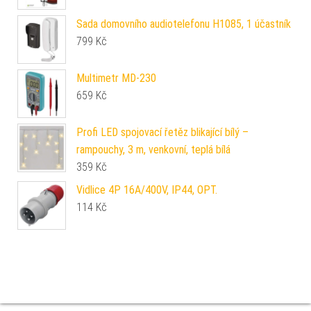
Sada domovního audiotelefonu H1085, 1 účastník
799
Kč
Multimetr MD-230
659
Kč
Profi LED spojovací řetěz blikající bílý –
rampouchy, 3 m, venkovní, teplá bílá
359
Kč
Vidlice 4P 16A/400V, IP44, OPT.
114
Kč