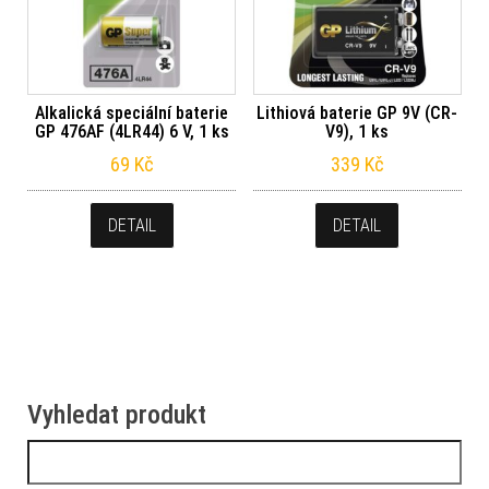
Alkalická speciální baterie
Lithiová baterie GP 9V (CR-
GP 476AF (4LR44) 6 V, 1 ks
V9), 1 ks
69
Kč
339
Kč
DETAIL
DETAIL
Vyhledat produkt
Vyhledávání