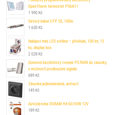
OpenTherm termostat P56A11
1 990
Kč
Datový kabel UTP 5E, 100m
1 630
Kč
Nabíjecí mini LED svítilna – přívěšek, 100 lm, 12
ks, display box
2 028
Kč
Domovní bezdrátový zvonek P5760N do zásuvky,
s možností prodloužení signálu
689
Kč
Zásuvka jednonásobná, antracit
149
Kč
Autožárovka OSRAM H4 60/55W 12V
189
Kč