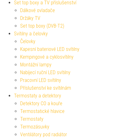
Set top boxy a TV příslušenství
Dálkové ovladače
Držáky TV
Set top boxy (DVB-T2)
Svítilny a čelovky
Čelovky
Kapesní bateriové LED svítilny
Kempingové a cyklosvítilny
Montážní lampy
Nabíjecí ruční LED svítilny
Pracovní LED svítilny
Příslušenství ke svítilnám
Termostaty a detektory
Detektory CO a kouře
Termostatické hlavice
Termostaty
Termozásuvky
Ventilátory pod radiátor