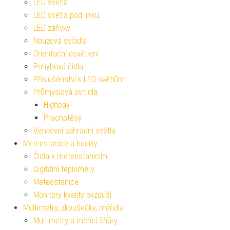
LED světla
LED světla pod linku
LED zářivky
Nouzová svítidla
Orientační osvětlení
Pohybová čidla
Příslušenství k LED světlům
Průmyslová svítidla
Highbay
Prachotěsy
Venkovní zahradní světla
Meteostanice a budíky
Čidla k meteostanicím
Digitální teploměry
Meteostanice
Monitory kvality ovzduší
Multimetry, zkoušečky, měřidla
Multimetry a měřící šňůry