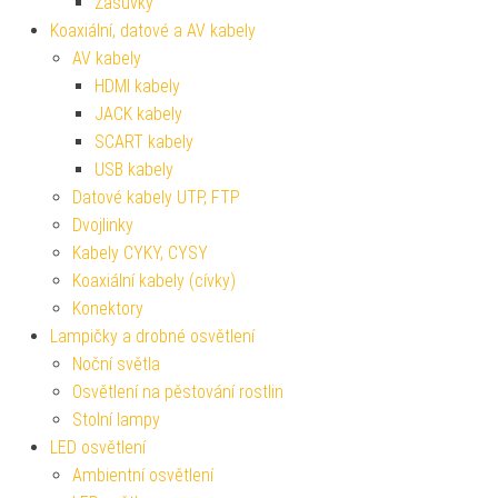
Zásuvky
Koaxiální, datové a AV kabely
AV kabely
HDMI kabely
JACK kabely
SCART kabely
USB kabely
Datové kabely UTP, FTP
Dvojlinky
Kabely CYKY, CYSY
Koaxiální kabely (cívky)
Konektory
Lampičky a drobné osvětlení
Noční světla
Osvětlení na pěstování rostlin
Stolní lampy
LED osvětlení
Ambientní osvětlení