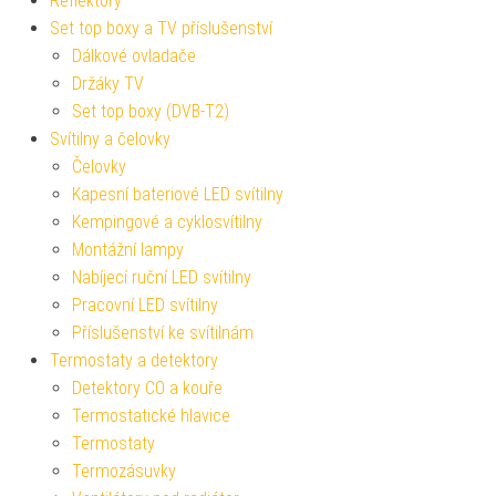
Reflektory
Set top boxy a TV příslušenství
Dálkové ovladače
Držáky TV
Set top boxy (DVB-T2)
Svítilny a čelovky
Čelovky
Kapesní bateriové LED svítilny
Kempingové a cyklosvítilny
Montážní lampy
Nabíjecí ruční LED svítilny
Pracovní LED svítilny
Příslušenství ke svítilnám
Termostaty a detektory
Detektory CO a kouře
Termostatické hlavice
Termostaty
Termozásuvky