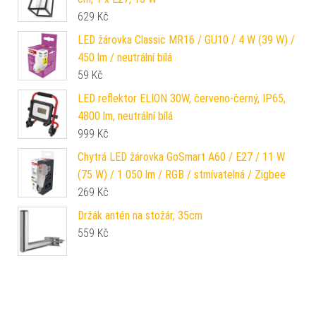
629
Kč
LED žárovka Classic MR16 / GU10 / 4 W (39 W) /
450 lm / neutrální bílá
59
Kč
LED reflektor ELION 30W, červeno-černý, IP65,
4800 lm, neutrální bílá
999
Kč
Chytrá LED žárovka GoSmart A60 / E27 / 11 W
(75 W) / 1 050 lm / RGB / stmívatelná / Zigbee
269
Kč
Držák antén na stožár, 35cm
559
Kč