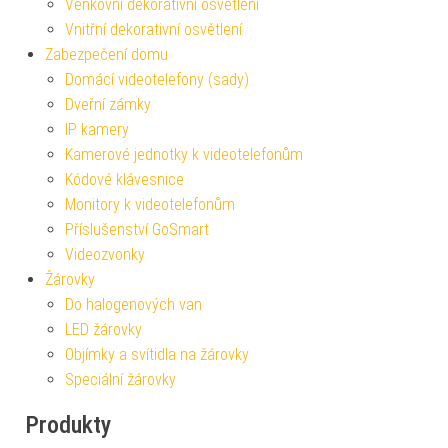
Venkovní dekorativní osvětlení
Vnitřní dekorativní osvětlení
Zabezpečení domu
Domácí videotelefony (sady)
Dveřní zámky
IP kamery
Kamerové jednotky k videotelefonům
Kódové klávesnice
Monitory k videotelefonům
Příslušenství GoSmart
Videozvonky
Žárovky
Do halogenových van
LED žárovky
Objímky a svítidla na žárovky
Speciální žárovky
Produkty