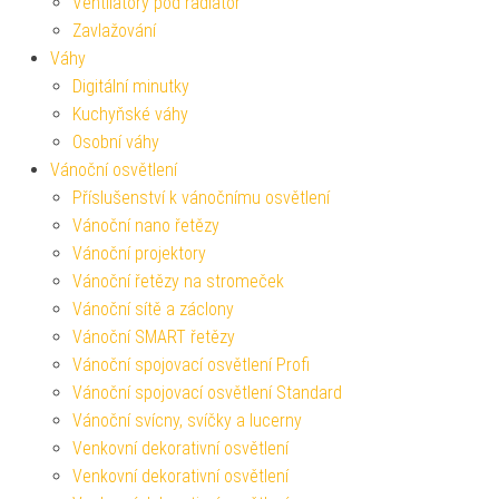
Ventilátory pod radiátor
Zavlažování
Váhy
Digitální minutky
Kuchyňské váhy
Osobní váhy
Vánoční osvětlení
Příslušenství k vánočnímu osvětlení
Vánoční nano řetězy
Vánoční projektory
Vánoční řetězy na stromeček
Vánoční sítě a záclony
Vánoční SMART řetězy
Vánoční spojovací osvětlení Profi
Vánoční spojovací osvětlení Standard
Vánoční svícny, svíčky a lucerny
Venkovní dekorativní osvětlení
Venkovní dekorativní osvětlení