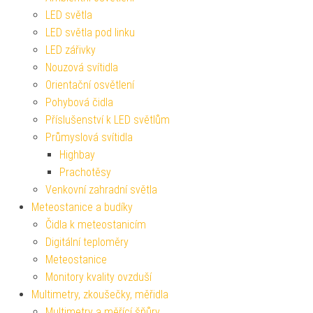
LED světla
LED světla pod linku
LED zářivky
Nouzová svítidla
Orientační osvětlení
Pohybová čidla
Příslušenství k LED světlům
Průmyslová svítidla
Highbay
Prachotěsy
Venkovní zahradní světla
Meteostanice a budíky
Čidla k meteostanicím
Digitální teploměry
Meteostanice
Monitory kvality ovzduší
Multimetry, zkoušečky, měřidla
Multimetry a měřící šňůry