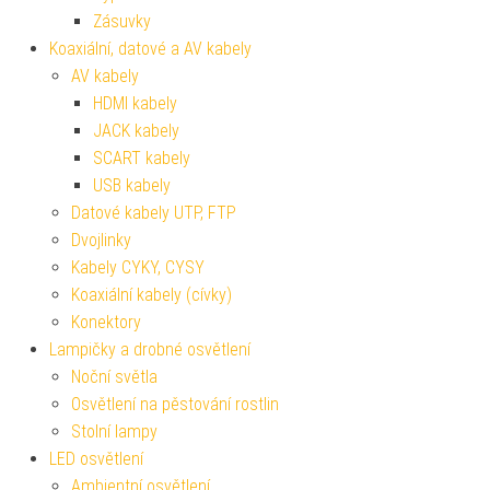
Zásuvky
Koaxiální, datové a AV kabely
AV kabely
HDMI kabely
JACK kabely
SCART kabely
USB kabely
Datové kabely UTP, FTP
Dvojlinky
Kabely CYKY, CYSY
Koaxiální kabely (cívky)
Konektory
Lampičky a drobné osvětlení
Noční světla
Osvětlení na pěstování rostlin
Stolní lampy
LED osvětlení
Ambientní osvětlení