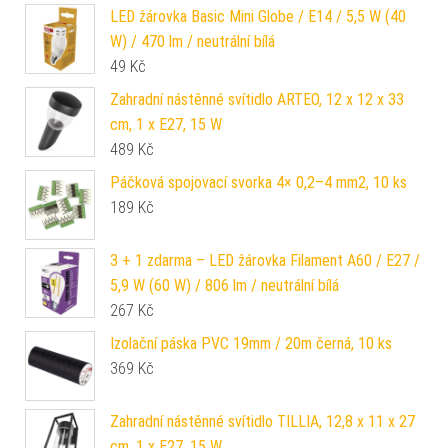
LED žárovka Basic Mini Globe / E14 / 5,5 W (40
W) / 470 lm / neutrální bílá
49
Kč
Zahradní nástěnné svítidlo ARTEO, 12 x 12 x 33
cm, 1 x E27, 15 W
489
Kč
Páčková spojovací svorka 4× 0,2–4 mm2, 10 ks
189
Kč
3 + 1 zdarma – LED žárovka Filament A60 / E27 /
5,9 W (60 W) / 806 lm / neutrální bílá
267
Kč
Izolační páska PVC 19mm / 20m černá, 10 ks
369
Kč
Zahradní nástěnné svítidlo TILLIA, 12,8 x 11 x 27
cm, 1 x E27, 15 W