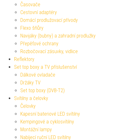
Časovače
Cestovní adaptéry
Domácí prodlužovací přívody
Flexo šňůry
Navijáky (bubny) a zahradní prodlužky
Přepěťové ochrany
Rozbočovací zásuvky, vidlice
Reflektory
Set top boxy a TV příslušenství
Dálkové ovladače
Držáky TV
Set top boxy (DVB-T2)
Svítilny a čelovky
Čelovky
Kapesní bateriové LED svítilny
Kempingové a cyklosvítilny
Montážní lampy
Nabíjecí ruční LED svítilny