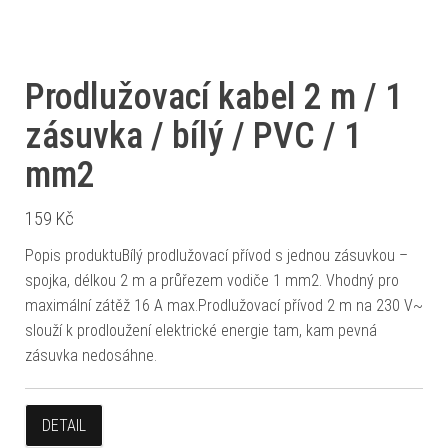
Prodlužovací kabel 2 m / 1
zásuvka / bílý / PVC / 1
mm2
159
Kč
Popis produktuBílý prodlužovací přívod s jednou zásuvkou –
spojka, délkou 2 m a průřezem vodiče 1 mm2. Vhodný pro
maximální zátěž 16 A max.Prodlužovací přívod 2 m na 230 V~
slouží k prodloužení elektrické energie tam, kam pevná
zásuvka nedosáhne.
DETAIL