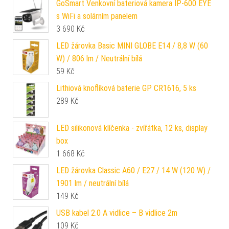
GoSmart Venkovní bateriová kamera IP-600 EYE
s WiFi a solárním panelem
3 690
Kč
LED žárovka Basic MINI GLOBE E14 / 8,8 W (60
W) / 806 lm / Neutrální bílá
59
Kč
Lithiová knoflíková baterie GP CR1616, 5 ks
289
Kč
LED silikonová klíčenka - zvířátka, 12 ks, display
box
1 668
Kč
LED žárovka Classic A60 / E27 / 14 W (120 W) /
1901 lm / neutrální bílá
149
Kč
USB kabel 2.0 A vidlice – B vidlice 2m
109
Kč