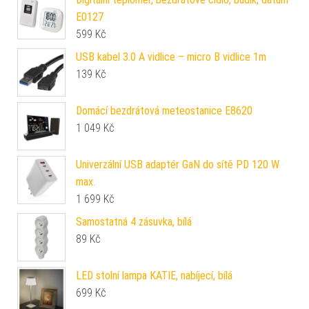
E0127
599
Kč
USB kabel 3.0 A vidlice – micro B vidlice 1m
139
Kč
Domácí bezdrátová meteostanice E8620
1 049
Kč
Univerzální USB adaptér GaN do sítě PD 120 W
max.
1 699
Kč
Samostatná 4 zásuvka, bílá
89
Kč
LED stolní lampa KATIE, nabíjecí, bílá
699
Kč