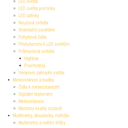
LED světla
LED světla pod linku
LED zářivky
Nouzová svítidla
Orientační osvětlení
Pohybová čidla
Příslušenství k LED světlům
Průmyslová svítidla
Highbay
Prachotěsy
Venkovní zahradní světla
Meteostanice a budíky
Čidla k meteostanicím
Digitální teploměry
Meteostanice
Monitory kvality ovzduší
Multimetry, zkoušečky, měřidla
Multimetry a měřící šňůry