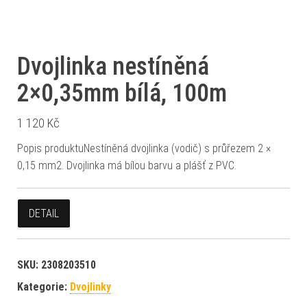
Dvojlinka nestíněná
2×0,35mm bílá, 100m
1 120
Kč
Popis produktuNestíněná dvojlinka (vodič) s průřezem 2 ×
0,15 mm2. Dvojlinka má bílou barvu a plášť z PVC.
DETAIL
SKU:
2308203510
Kategorie:
Dvojlinky