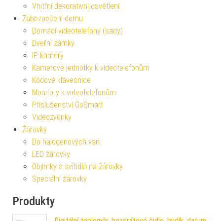
Vnitřní dekorativní osvětlení
Zabezpečení domu
Domácí videotelefony (sady)
Dveřní zámky
IP kamery
Kamerové jednotky k videotelefonům
Kódové klávesnice
Monitory k videotelefonům
Příslušenství GoSmart
Videozvonky
Žárovky
Do halogenových van
LED žárovky
Objímky a svítidla na žárovky
Speciální žárovky
Produkty
Digitální teploměr, bezdrátové čidlo, budík, datum