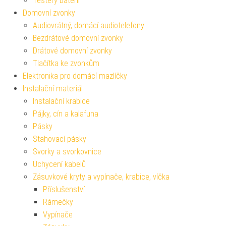
Testery baterií
Domovní zvonky
Audiovrátný, domácí audiotelefony
Bezdrátové domovní zvonky
Drátové domovní zvonky
Tlačítka ke zvonkům
Elektronika pro domácí mazlíčky
Instalační materiál
Instalační krabice
Pájky, cín a kalafuna
Pásky
Stahovací pásky
Svorky a svorkovnice
Uchycení kabelů
Zásuvkové kryty a vypínače, krabice, víčka
Příslušenství
Rámečky
Vypínače