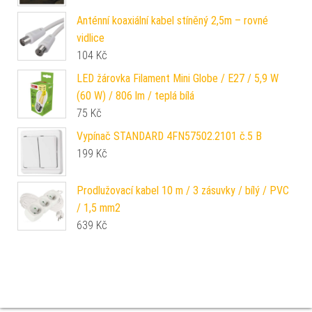
Anténní koaxiální kabel stíněný 2,5m – rovné
vidlice
104
Kč
LED žárovka Filament Mini Globe / E27 / 5,9 W
(60 W) / 806 lm / teplá bílá
75
Kč
Vypínač STANDARD 4FN57502.2101 č.5 B
199
Kč
Prodlužovací kabel 10 m / 3 zásuvky / bílý / PVC
/ 1,5 mm2
639
Kč