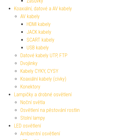
Zásuvky
Koaxiální, datové a AV kabely
AV kabely
HDMI kabely
JACK kabely
SCART kabely
USB kabely
Datové kabely UTP, FTP
Dvojlinky
Kabely CYKY, CYSY
Koaxiální kabely (cívky)
Konektory
Lampičky a drobné osvětlení
Noční světla
Osvětlení na pěstování rostlin
Stolní lampy
LED osvětlení
Ambientní osvětlení