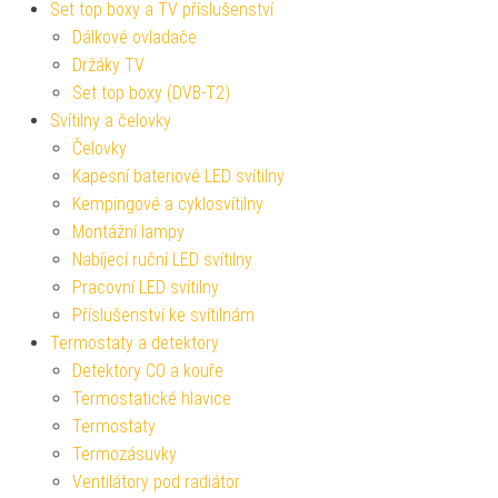
Set top boxy a TV příslušenství
Dálkové ovladače
Držáky TV
Set top boxy (DVB-T2)
Svítilny a čelovky
Čelovky
Kapesní bateriové LED svítilny
Kempingové a cyklosvítilny
Montážní lampy
Nabíjecí ruční LED svítilny
Pracovní LED svítilny
Příslušenství ke svítilnám
Termostaty a detektory
Detektory CO a kouře
Termostatické hlavice
Termostaty
Termozásuvky
Ventilátory pod radiátor