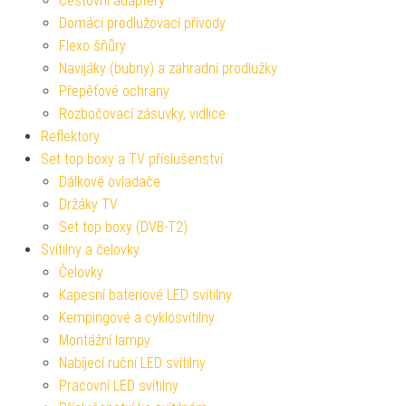
Cestovní adaptéry
Domácí prodlužovací přívody
Flexo šňůry
Navijáky (bubny) a zahradní prodlužky
Přepěťové ochrany
Rozbočovací zásuvky, vidlice
Reflektory
Set top boxy a TV příslušenství
Dálkové ovladače
Držáky TV
Set top boxy (DVB-T2)
Svítilny a čelovky
Čelovky
Kapesní bateriové LED svítilny
Kempingové a cyklosvítilny
Montážní lampy
Nabíjecí ruční LED svítilny
Pracovní LED svítilny