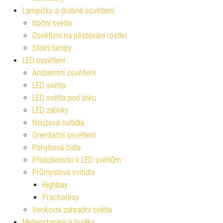
Lampičky a drobné osvětlení
Noční světla
Osvětlení na pěstování rostlin
Stolní lampy
LED osvětlení
Ambientní osvětlení
LED světla
LED světla pod linku
LED zářivky
Nouzová svítidla
Orientační osvětlení
Pohybová čidla
Příslušenství k LED světlům
Průmyslová svítidla
Highbay
Prachotěsy
Venkovní zahradní světla
Meteostanice a budíky