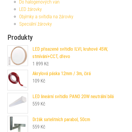
Do halogenových van
LED žárovky
Objímky a svítidla na žárovky
Speciální žárovky
Produkty
LED přisazené svítidlo ILVI, kruhové 45W,
stmívání+CCT, dřevo
1 899
Kč
Akrylová páska 12mm / 3m, čirá
109
Kč
LED lineární svítidlo PANO 20W neutrální bílá
559
Kč
Držák satelitních parabol, 50cm
559
Kč