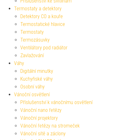
Příslušenství ke svítilnám
Termostaty a detektory
Detektory CO a kouře
Termostatické hlavice
Termostaty
Termozásuvky
Ventilátory pod radiátor
Zavlažování
Váhy
Digitální minutky
Kuchyňské váhy
Osobní váhy
Vánoční osvětlení
Příslušenství k vánočnímu osvětlení
Vánoční nano řetězy
Vánoční projektory
Vánoční řetězy na stromeček
Vánoční sítě a záclony