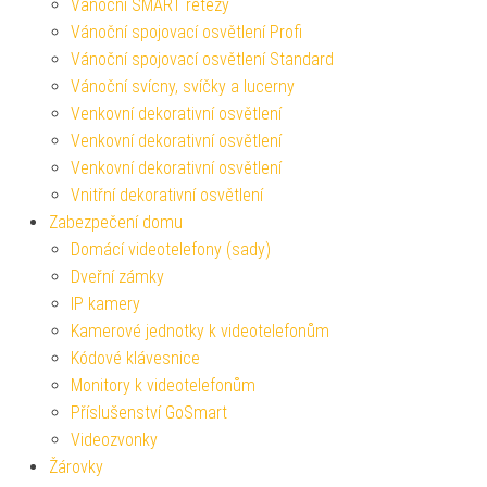
Vánoční SMART řetězy
Vánoční spojovací osvětlení Profi
Vánoční spojovací osvětlení Standard
Vánoční svícny, svíčky a lucerny
Venkovní dekorativní osvětlení
Venkovní dekorativní osvětlení
Venkovní dekorativní osvětlení
Vnitřní dekorativní osvětlení
Zabezpečení domu
Domácí videotelefony (sady)
Dveřní zámky
IP kamery
Kamerové jednotky k videotelefonům
Kódové klávesnice
Monitory k videotelefonům
Příslušenství GoSmart
Videozvonky
Žárovky