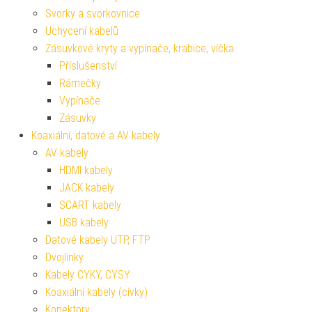
Svorky a svorkovnice
Uchycení kabelů
Zásuvkové kryty a vypínače, krabice, víčka
Příslušenství
Rámečky
Vypínače
Zásuvky
Koaxiální, datové a AV kabely
AV kabely
HDMI kabely
JACK kabely
SCART kabely
USB kabely
Datové kabely UTP, FTP
Dvojlinky
Kabely CYKY, CYSY
Koaxiální kabely (cívky)
Konektory