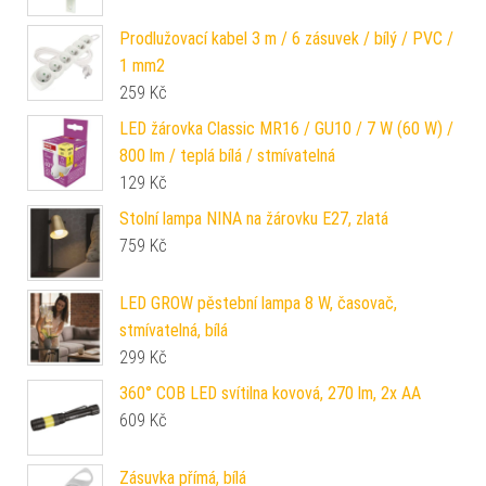
Prodlužovací kabel 3 m / 6 zásuvek / bílý / PVC /
1 mm2
259
Kč
LED žárovka Classic MR16 / GU10 / 7 W (60 W) /
800 lm / teplá bílá / stmívatelná
129
Kč
Stolní lampa NINA na žárovku E27, zlatá
759
Kč
LED GROW pěstební lampa 8 W, časovač,
stmívatelná, bílá
299
Kč
360° COB LED svítilna kovová, 270 lm, 2x AA
609
Kč
Zásuvka přímá, bílá