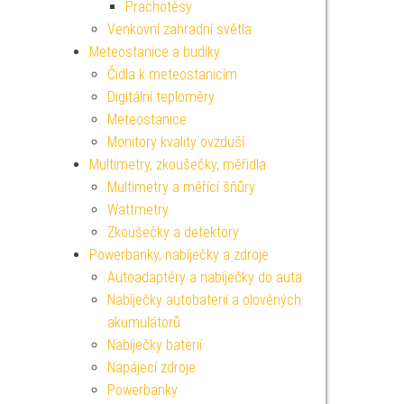
Prachotěsy
Venkovní zahradní světla
Meteostanice a budíky
Čidla k meteostanicím
Digitální teploměry
Meteostanice
Monitory kvality ovzduší
Multimetry, zkoušečky, měřidla
Multimetry a měřící šňůry
Wattmetry
Zkoušečky a detektory
Powerbanky, nabíječky a zdroje
Autoadaptéry a nabíječky do auta
Nabíječky autobaterií a olověných
akumulátorů
Nabíječky baterií
Napájecí zdroje
Powerbanky