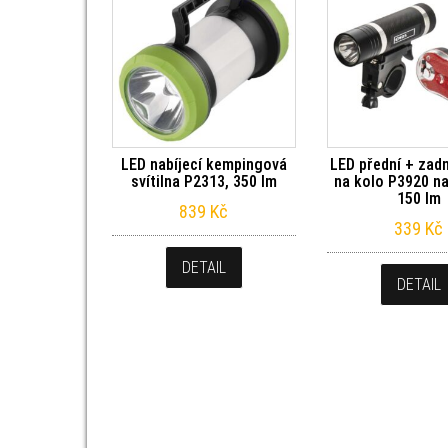
LED nabíjecí kempingová
LED přední + zadn
svítilna P2313, 350 lm
na kolo P3920 na
150 lm
839
Kč
339
Kč
DETAIL
DETAIL