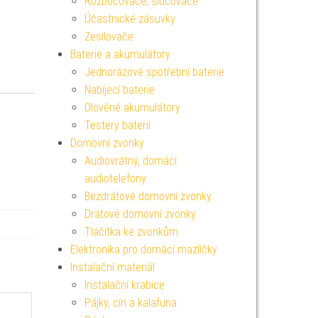
Rozbočovače, slučovače
Účastnické zásuvky
Zesilovače
Baterie a akumulátory
Jednorázové spotřební baterie
Nabíjecí baterie
Olověné akumulátory
Testery baterií
Domovní zvonky
Audiovrátný, domácí
audiotelefony
Bezdrátové domovní zvonky
Drátové domovní zvonky
Tlačítka ke zvonkům
Elektronika pro domácí mazlíčky
Instalační materiál
Instalační krabice
Pájky, cín a kalafuna