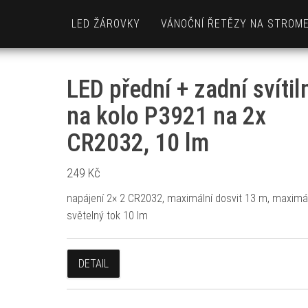
LED ŽÁROVKY
VÁNOČNÍ ŘETĚZY NA STROM
LED přední + zadní svítil
na kolo P3921 na 2x
CR2032, 10 lm
249
Kč
napájení 2× 2 CR2032, maximální dosvit 13 m, maximá
světelný tok 10 lm
DETAIL