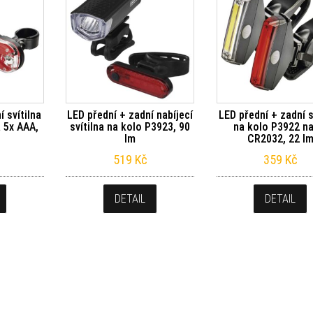
í svítilna
LED přední + zadní nabíjecí
LED přední + zadní s
 5x AAA,
svítilna na kolo P3923, 90
na kolo P3922 na
lm
CR2032, 22 l
519
Kč
359
Kč
DETAIL
DETAIL