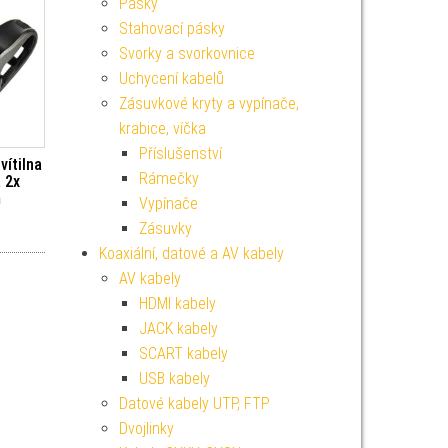
Pásky
Stahovací pásky
Svorky a svorkovnice
Uchycení kabelů
Zásuvkové kryty a vypínače,
krabice, víčka
Příslušenství
vítilna
Rámečky
 2x
m
Vypínače
Zásuvky
Koaxiální, datové a AV kabely
AV kabely
HDMI kabely
JACK kabely
SCART kabely
USB kabely
Datové kabely UTP, FTP
Dvojlinky