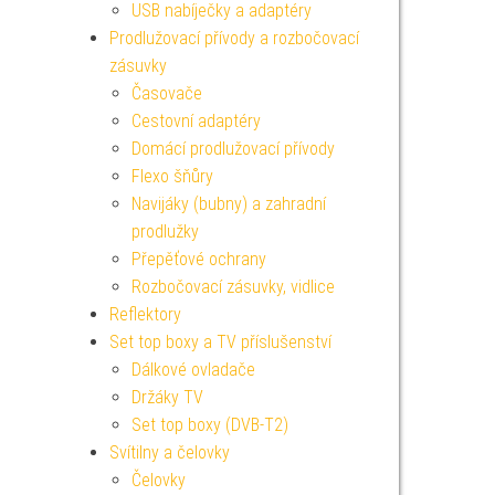
USB nabíječky a adaptéry
Prodlužovací přívody a rozbočovací
zásuvky
Časovače
Cestovní adaptéry
Domácí prodlužovací přívody
Flexo šňůry
Navijáky (bubny) a zahradní
prodlužky
Přepěťové ochrany
Rozbočovací zásuvky, vidlice
Reflektory
Set top boxy a TV příslušenství
Dálkové ovladače
Držáky TV
Set top boxy (DVB-T2)
Svítilny a čelovky
Čelovky