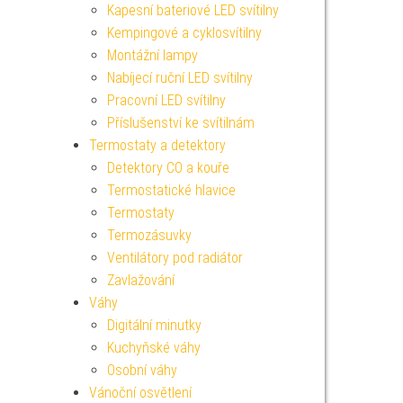
Kapesní bateriové LED svítilny
Kempingové a cyklosvítilny
Montážní lampy
Nabíjecí ruční LED svítilny
Pracovní LED svítilny
Příslušenství ke svítilnám
Termostaty a detektory
Detektory CO a kouře
Termostatické hlavice
Termostaty
Termozásuvky
Ventilátory pod radiátor
Zavlažování
Váhy
Digitální minutky
Kuchyňské váhy
Osobní váhy
Vánoční osvětlení