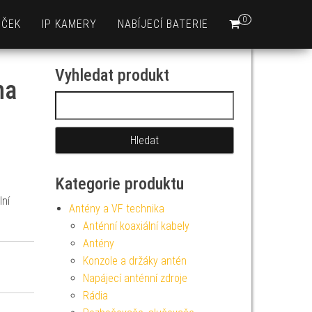
0
EČEK
IP KAMERY
NABÍJECÍ BATERIE
Vyhledat produkt
na
Vyhledávání
Kategorie produktu
lní
Antény a VF technika
Anténní koaxiální kabely
Antény
Konzole a držáky antén
Napájecí anténní zdroje
Rádia