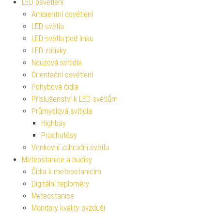
LED osvětlení
Ambientní osvětlení
LED světla
LED světla pod linku
LED zářivky
Nouzová svítidla
Orientační osvětlení
Pohybová čidla
Příslušenství k LED světlům
Průmyslová svítidla
Highbay
Prachotěsy
Venkovní zahradní světla
Meteostanice a budíky
Čidla k meteostanicím
Digitální teploměry
Meteostanice
Monitory kvality ovzduší