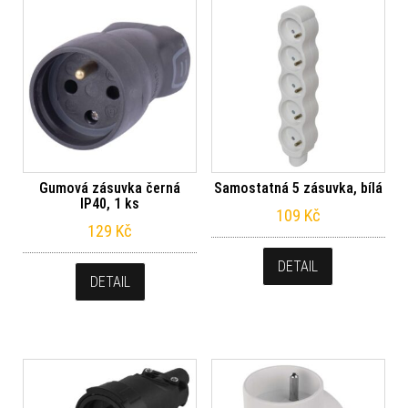
Gumová zásuvka černá
Samostatná 5 zásuvka, bílá
IP40, 1 ks
109
Kč
129
Kč
DETAIL
DETAIL