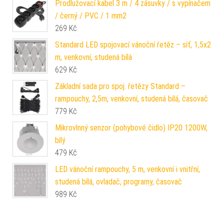
Prodlužovací kabel 3 m / 4 zásuvky / s vypínačem
/ černý / PVC / 1 mm2
269
Kč
Standard LED spojovací vánoční řetěz – síť, 1,5x2
m, venkovní, studená bílá
629
Kč
Základní sada pro spoj. řetězy Standard –
rampouchy, 2,5m, venkovní, studená bílá, časovač
779
Kč
Mikrovlnný senzor (pohybové čidlo) IP20 1200W,
bílý
479
Kč
LED vánoční rampouchy, 5 m, venkovní i vnitřní,
studená bílá, ovladač, programy, časovač
989
Kč