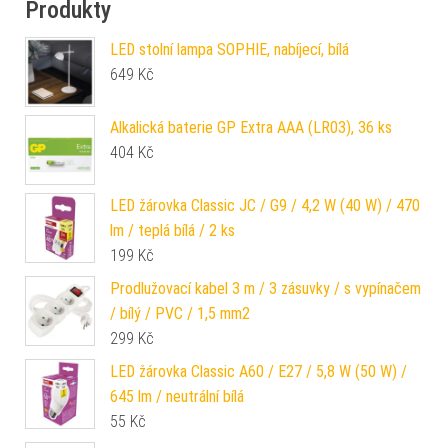
Produkty
LED stolní lampa SOPHIE, nabíjecí, bílá
649
Kč
Alkalická baterie GP Extra AAA (LR03), 36 ks
404
Kč
LED žárovka Classic JC / G9 / 4,2 W (40 W) / 470
lm / teplá bílá / 2 ks
199
Kč
Prodlužovací kabel 3 m / 3 zásuvky / s vypínačem
/ bílý / PVC / 1,5 mm2
299
Kč
LED žárovka Classic A60 / E27 / 5,8 W (50 W) /
645 lm / neutrální bílá
55
Kč