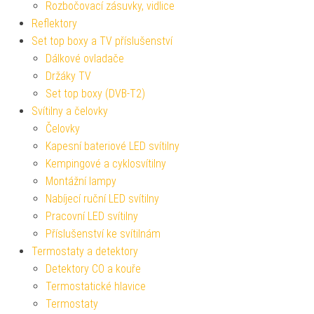
Rozbočovací zásuvky, vidlice
Reflektory
Set top boxy a TV příslušenství
Dálkové ovladače
Držáky TV
Set top boxy (DVB-T2)
Svítilny a čelovky
Čelovky
Kapesní bateriové LED svítilny
Kempingové a cyklosvítilny
Montážní lampy
Nabíjecí ruční LED svítilny
Pracovní LED svítilny
Příslušenství ke svítilnám
Termostaty a detektory
Detektory CO a kouře
Termostatické hlavice
Termostaty