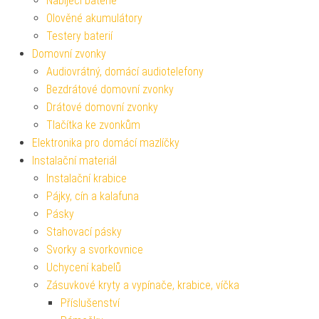
Nabíjecí baterie
Olověné akumulátory
Testery baterií
Domovní zvonky
Audiovrátný, domácí audiotelefony
Bezdrátové domovní zvonky
Drátové domovní zvonky
Tlačítka ke zvonkům
Elektronika pro domácí mazlíčky
Instalační materiál
Instalační krabice
Pájky, cín a kalafuna
Pásky
Stahovací pásky
Svorky a svorkovnice
Uchycení kabelů
Zásuvkové kryty a vypínače, krabice, víčka
Příslušenství