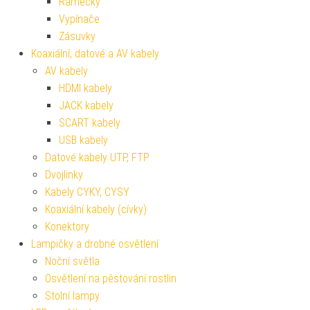
Rámečky
Vypínače
Zásuvky
Koaxiální, datové a AV kabely
AV kabely
HDMI kabely
JACK kabely
SCART kabely
USB kabely
Datové kabely UTP, FTP
Dvojlinky
Kabely CYKY, CYSY
Koaxiální kabely (cívky)
Konektory
Lampičky a drobné osvětlení
Noční světla
Osvětlení na pěstování rostlin
Stolní lampy