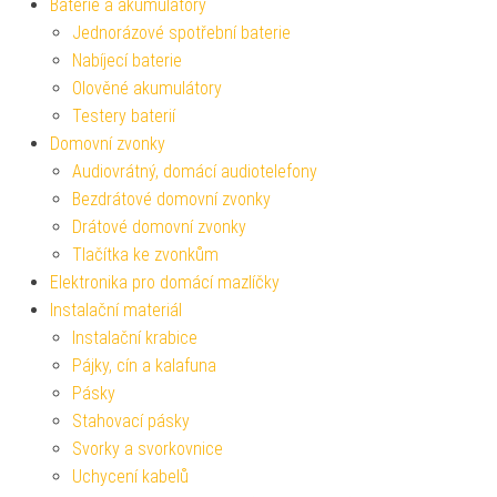
Baterie a akumulátory
Jednorázové spotřební baterie
Nabíjecí baterie
Olověné akumulátory
Testery baterií
Domovní zvonky
Audiovrátný, domácí audiotelefony
Bezdrátové domovní zvonky
Drátové domovní zvonky
Tlačítka ke zvonkům
Elektronika pro domácí mazlíčky
Instalační materiál
Instalační krabice
Pájky, cín a kalafuna
Pásky
Stahovací pásky
Svorky a svorkovnice
Uchycení kabelů