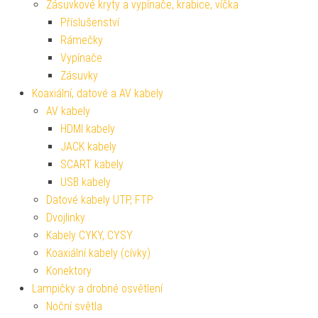
Zásuvkové kryty a vypínače, krabice, víčka
Příslušenství
Rámečky
Vypínače
Zásuvky
Koaxiální, datové a AV kabely
AV kabely
HDMI kabely
JACK kabely
SCART kabely
USB kabely
Datové kabely UTP, FTP
Dvojlinky
Kabely CYKY, CYSY
Koaxiální kabely (cívky)
Konektory
Lampičky a drobné osvětlení
Noční světla