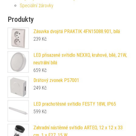
Speciální žárovky
Produkty
Zásuvka dvojitá PRAKTIK 4FN15088.901, bílá
239
Kč
LED přisazené svítidlo NEXXO, kruhové, bílé, 21W,
neutrální bílá
659
Kč
Drátový zvonek P57001
249
Kč
LED prachotěsné svítidlo FESTY 18W, IP65
599
Kč
Zahradní nástěnné svítidlo ARTEO, 12 x 12 x 33
cm, 1 x E27, 15 W