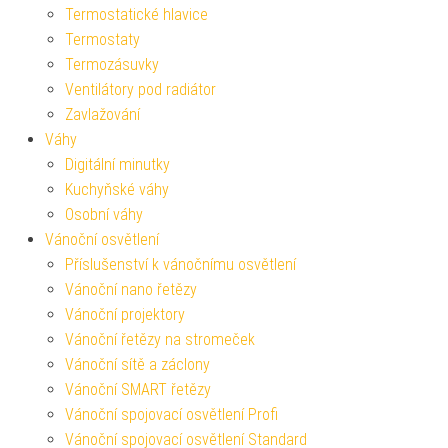
Termostatické hlavice
Termostaty
Termozásuvky
Ventilátory pod radiátor
Zavlažování
Váhy
Digitální minutky
Kuchyňské váhy
Osobní váhy
Vánoční osvětlení
Příslušenství k vánočnímu osvětlení
Vánoční nano řetězy
Vánoční projektory
Vánoční řetězy na stromeček
Vánoční sítě a záclony
Vánoční SMART řetězy
Vánoční spojovací osvětlení Profi
Vánoční spojovací osvětlení Standard