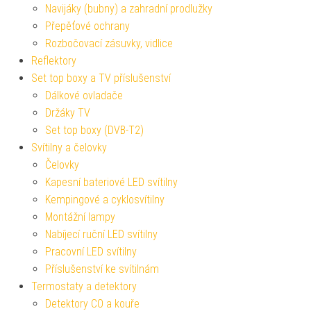
Navijáky (bubny) a zahradní prodlužky
Přepěťové ochrany
Rozbočovací zásuvky, vidlice
Reflektory
Set top boxy a TV příslušenství
Dálkové ovladače
Držáky TV
Set top boxy (DVB-T2)
Svítilny a čelovky
Čelovky
Kapesní bateriové LED svítilny
Kempingové a cyklosvítilny
Montážní lampy
Nabíjecí ruční LED svítilny
Pracovní LED svítilny
Příslušenství ke svítilnám
Termostaty a detektory
Detektory CO a kouře