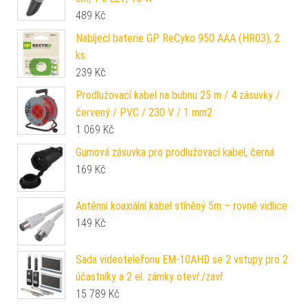
489
Kč
Nabíjecí baterie GP ReCyko 950 AAA (HR03), 2
ks
239
Kč
Prodlužovací kabel na bubnu 25 m / 4 zásuvky /
červený / PVC / 230 V / 1 mm2
1 069
Kč
Gumová zásuvka pro prodlužovací kabel, černá
169
Kč
Anténní koaxiální kabel stíněný 5m – rovné vidlice
149
Kč
Sada videotelefonu EM-10AHD se 2 vstupy pro 2
účastníky a 2 el. zámky otevř./zavř.
15 789
Kč