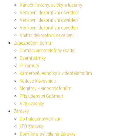
Vánoční svícny, svíčky a lucerny
Venkovní dekorativní osvětlení
Venkovní dekorativní osvětlení
Venkovní dekorativní osvětlení
Vnitřní dekorativní osvětlení
Zabezpečení domu
Domácí videotelefony (sady)
Dveřní zámky
IP kamery
Kamerové jednotky k videotelefonům
Kódové klávesnice
Monitory k videotelefonům
Příslušenství GoSmart
Videozvonky
Žárovky
Do halogenových van
LED žárovky
Objímky a svítidla na žárovky