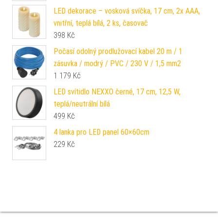
LED dekorace – vosková svíčka, 17 cm, 2x AAA,
vnitřní, teplá bílá, 2 ks, časovač
398
Kč
Počasí odolný prodlužovací kabel 20 m / 1
zásuvka / modrý / PVC / 230 V / 1,5 mm2
1 179
Kč
LED svítidlo NEXXO černé, 17 cm, 12,5 W,
teplá/neutrální bílá
499
Kč
4 lanka pro LED panel 60×60cm
229
Kč