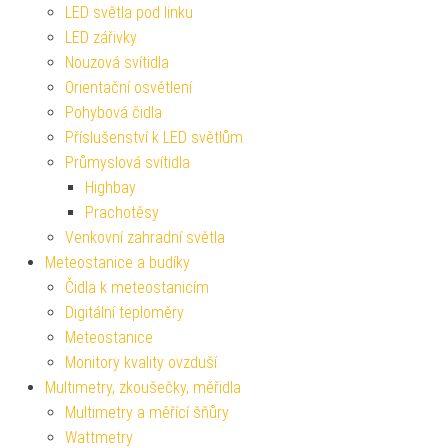
LED světla pod linku
LED zářivky
Nouzová svítidla
Orientační osvětlení
Pohybová čidla
Příslušenství k LED světlům
Průmyslová svítidla
Highbay
Prachotěsy
Venkovní zahradní světla
Meteostanice a budíky
Čidla k meteostanicím
Digitální teploměry
Meteostanice
Monitory kvality ovzduší
Multimetry, zkoušečky, měřidla
Multimetry a měřící šňůry
Wattmetry