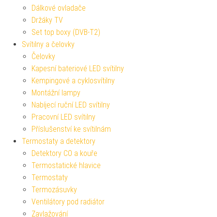
Dálkové ovladače
Držáky TV
Set top boxy (DVB-T2)
Svítilny a čelovky
Čelovky
Kapesní bateriové LED svítilny
Kempingové a cyklosvítilny
Montážní lampy
Nabíjecí ruční LED svítilny
Pracovní LED svítilny
Příslušenství ke svítilnám
Termostaty a detektory
Detektory CO a kouře
Termostatické hlavice
Termostaty
Termozásuvky
Ventilátory pod radiátor
Zavlažování