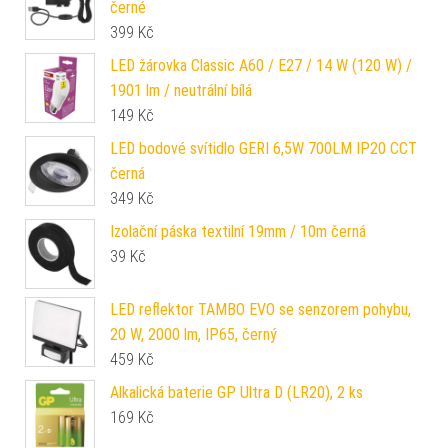
černé
399
Kč
LED žárovka Classic A60 / E27 / 14 W (120 W) /
1901 lm / neutrální bílá
149
Kč
LED bodové svítidlo GERI 6,5W 700LM IP20 CCT
černá
349
Kč
Izolační páska textilní 19mm / 10m černá
39
Kč
LED reflektor TAMBO EVO se senzorem pohybu,
20 W, 2000 lm, IP65, černý
459
Kč
Alkalická baterie GP Ultra D (LR20), 2 ks
169
Kč