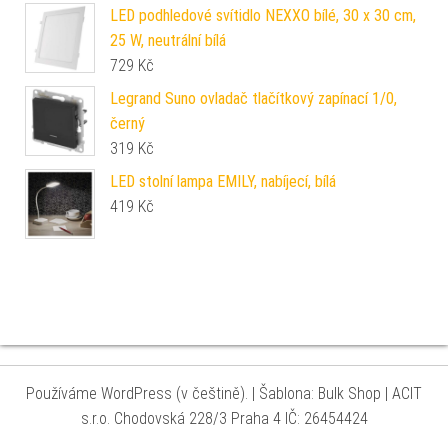
LED podhledové svítidlo NEXXO bílé, 30 x 30 cm,
25 W, neutrální bílá
729
Kč
Legrand Suno ovladač tlačítkový zapínací 1/0,
černý
319
Kč
LED stolní lampa EMILY, nabíjecí, bílá
419
Kč
Používáme WordPress (v češtině).
|
Šablona: Bulk Shop
| ACIT
s.r.o. Chodovská 228/3 Praha 4 IČ: 26454424