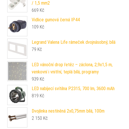
/ 1,5 mm2
669
Kč
Vidlice gumová černá IP44
109
Kč
Legrand Valena Life rámeček dvojnásobný, bílá
79
Kč
LED vánoční drop řetěz – záclona, 2,9x1,5 m,
venkovní i vnitřní, teplá bílá, programy
939
Kč
LED nabíjecí svítilna P2315, 700 lm, 3600 mAh
819
Kč
Dvojlinka nestíněná 2x0,75mm bílá, 100m
2 150
Kč