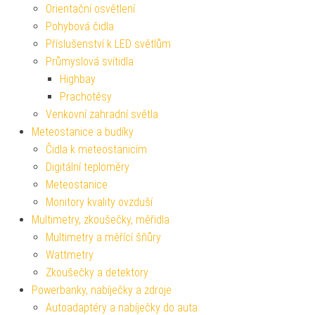
Orientační osvětlení
Pohybová čidla
Příslušenství k LED světlům
Průmyslová svítidla
Highbay
Prachotěsy
Venkovní zahradní světla
Meteostanice a budíky
Čidla k meteostanicím
Digitální teploměry
Meteostanice
Monitory kvality ovzduší
Multimetry, zkoušečky, měřidla
Multimetry a měřící šňůry
Wattmetry
Zkoušečky a detektory
Powerbanky, nabíječky a zdroje
Autoadaptéry a nabíječky do auta