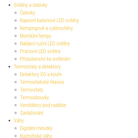
Svítilny a čelovky
Čelovky
Kapesní bateriové LED svítilny
Kempingové a cyklosvítilny
Montážní lampy
Nabíjecí ruční LED svítilny
Pracovní LED svítilny
Příslušenství ke svítilnám
Termostaty a detektory
Detektory CO a kouře
Termostatické hlavice
Termostaty
Termozásuvky
Ventilátory pod radiátor
Zavlažování
Váhy
Digitální minutky
Kuchyňské váhy