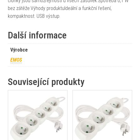
clonky jsou samozřejmostí u všech zásuvek.Spotřeba 0,1 W
bez zátěže.Výhody produktuIdeální a funkční řešení,
kompaktnost. USB výstup.
Další informace
Výrobce
EMOS
Související produkty