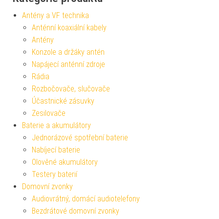
Antény a VF technika
Anténní koaxiální kabely
Antény
Konzole a držáky antén
Napájecí anténní zdroje
Rádia
Rozbočovače, slučovače
Účastnické zásuvky
Zesilovače
Baterie a akumulátory
Jednorázové spotřební baterie
Nabíjecí baterie
Olověné akumulátory
Testery baterií
Domovní zvonky
Audiovrátný, domácí audiotelefony
Bezdrátové domovní zvonky