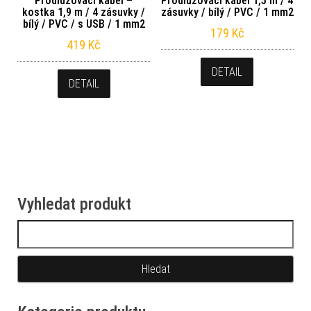
Prodlužovací kabel –
Prodlužovací kabel 1,5 m / 4
kostka 1,9 m / 4 zásuvky /
zásuvky / bílý / PVC / 1 mm2
bílý / PVC / s USB / 1 mm2
179
Kč
419
Kč
DETAIL
DETAIL
Vyhledat produkt
Vyhledávání