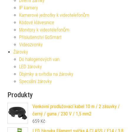
Dveřní zámky
IP kamery
Kamerové jednotky k videotelefonům
Kódové klávesnice
Monitory k videotelefonům
Příslušenství GoSmart
Videozvonky
Žárovky
Do halogenových van
LED žárovky
Objímky a svítidla na žárovky
Speciální žárovky
Produkty
Venkovní prodlužovací kabel 10 m / 2 zásuvky /
černý / guma / 230 V / 1,5 mm2
659
Kč
LED žárovka Filament svíčka A CLASS / E14 / 3,8