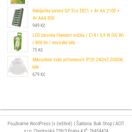
Nabíječka baterií GP Eco E821 + 4× AA 2100 +
4× AAA 850
949
Kč
LED žárovka Filament svíčka / E14 / 5,9 W (60 W)
/ 806 lm / neutrální bílá
75
Kč
Mikrovlnné čidlo přítomnosti IP20 24GHZ 2000W,
bílé
679
Kč
Používáme WordPress (v češtině).
|
Šablona: Bulk Shop
| ACIT
s.r.o. Chodovská 228/3 Praha 4 IČ: 26454424