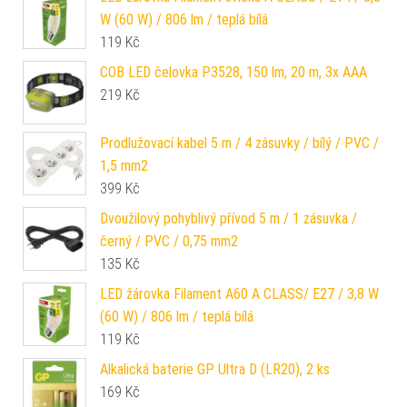
W (60 W) / 806 lm / teplá bílá
119
Kč
COB LED čelovka P3528, 150 lm, 20 m, 3x AAA
219
Kč
Prodlužovací kabel 5 m / 4 zásuvky / bílý / PVC /
1,5 mm2
399
Kč
Dvoužilový pohyblivý přívod 5 m / 1 zásuvka /
černý / PVC / 0,75 mm2
135
Kč
LED žárovka Filament A60 A CLASS/ E27 / 3,8 W
(60 W) / 806 lm / teplá bílá
119
Kč
Alkalická baterie GP Ultra D (LR20), 2 ks
169
Kč