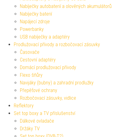
Nabíječky autobaterií a olověných akumulátorů
Nabíječky baterií
Napájecí zdroje
Powerbanky
USB nabíječky a adaptéry
Prodlužovací přívody a rozbočovací zásuvky
Časovače
Cestovní adaptéry
Domácí prodlužovací přívody
Flexo šňůry
Navijáky (bubny) a zahradní prodlužky
Přepěťové ochrany
Rozbočovací zásuvky, vidlice
Reflektory
Set top boxy a TV příslušenství
Dálkové ovladače
Držáky TV
Set top boxy (DVB-T2)