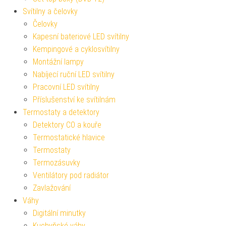
Svítilny a čelovky
Čelovky
Kapesní bateriové LED svítilny
Kempingové a cyklosvítilny
Montážní lampy
Nabíjecí ruční LED svítilny
Pracovní LED svítilny
Příslušenství ke svítilnám
Termostaty a detektory
Detektory CO a kouře
Termostatické hlavice
Termostaty
Termozásuvky
Ventilátory pod radiátor
Zavlažování
Váhy
Digitální minutky
Kuchyňské váhy