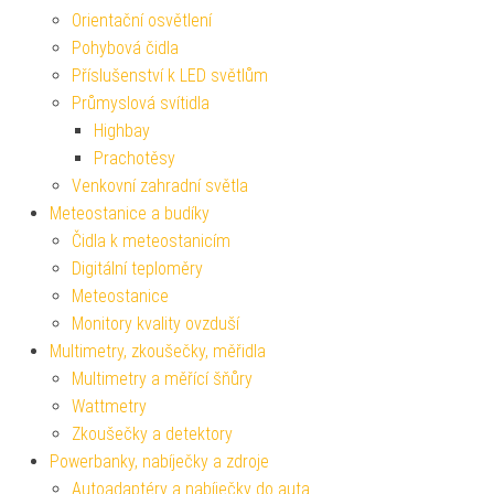
Orientační osvětlení
Pohybová čidla
Příslušenství k LED světlům
Průmyslová svítidla
Highbay
Prachotěsy
Venkovní zahradní světla
Meteostanice a budíky
Čidla k meteostanicím
Digitální teploměry
Meteostanice
Monitory kvality ovzduší
Multimetry, zkoušečky, měřidla
Multimetry a měřící šňůry
Wattmetry
Zkoušečky a detektory
Powerbanky, nabíječky a zdroje
Autoadaptéry a nabíječky do auta