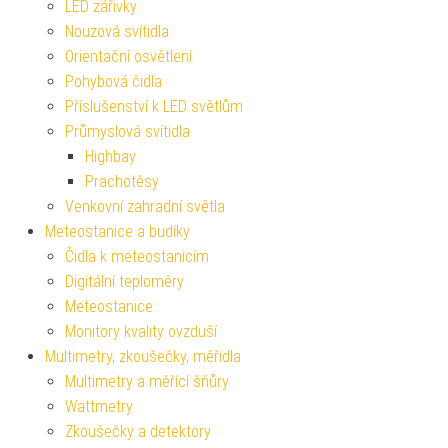
LED zářivky
Nouzová svítidla
Orientační osvětlení
Pohybová čidla
Příslušenství k LED světlům
Průmyslová svítidla
Highbay
Prachotěsy
Venkovní zahradní světla
Meteostanice a budíky
Čidla k meteostanicím
Digitální teploměry
Meteostanice
Monitory kvality ovzduší
Multimetry, zkoušečky, měřidla
Multimetry a měřící šňůry
Wattmetry
Zkoušečky a detektory