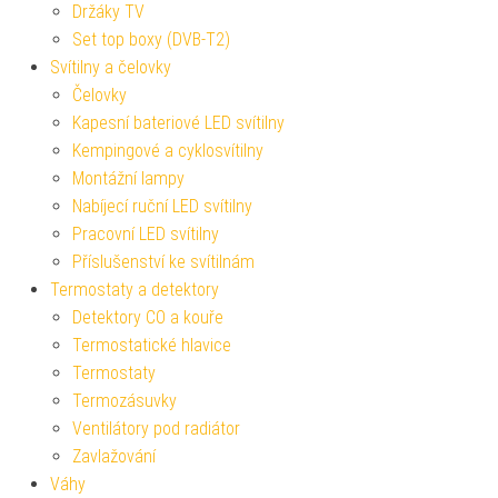
Držáky TV
Set top boxy (DVB-T2)
Svítilny a čelovky
Čelovky
Kapesní bateriové LED svítilny
Kempingové a cyklosvítilny
Montážní lampy
Nabíjecí ruční LED svítilny
Pracovní LED svítilny
Příslušenství ke svítilnám
Termostaty a detektory
Detektory CO a kouře
Termostatické hlavice
Termostaty
Termozásuvky
Ventilátory pod radiátor
Zavlažování
Váhy