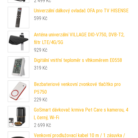
2 499
Kč
Univerzální dálkový ovladač OFA pro TV HISENSE
599
Kč
Anténa univerzální VILLAGE DIO-V750, DVB-T2,
filtr LTE/4G/5G
929
Kč
Digitální vnitřní teploměr s vlhkoměrem E0558
319
Kč
Bezbateriové venkovní zvonkové tlačítko pro
P5750
229
Kč
GoSmart dávkovač krmiva Pet Care s kamerou, 4
l, černý, Wi-Fi
2 699
Kč
Venkovní prodlužovací kabel 10 m / 1 zásuvka /