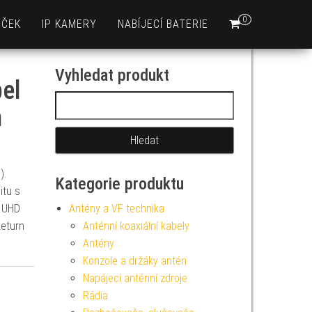
0
EČEK
IP KAMERY
NABÍJECÍ BATERIE
Vyhledat produkt
el
Vyhledávání
m
).
Kategorie produktu
itu s
e UHD
Antény a VF technika
Return
Anténní koaxiální kabely
Antény
Konzole a držáky antén
Napájecí anténní zdroje
Rádia