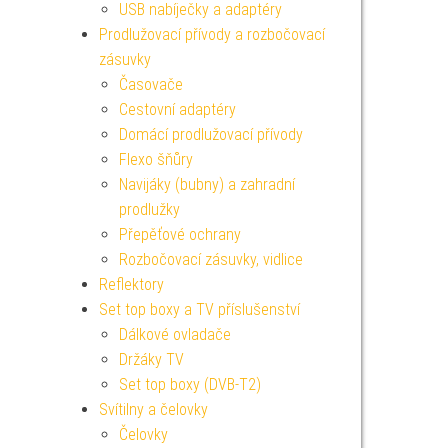
USB nabíječky a adaptéry
Prodlužovací přívody a rozbočovací
zásuvky
Časovače
Cestovní adaptéry
Domácí prodlužovací přívody
Flexo šňůry
Navijáky (bubny) a zahradní
prodlužky
Přepěťové ochrany
Rozbočovací zásuvky, vidlice
Reflektory
Set top boxy a TV příslušenství
Dálkové ovladače
Držáky TV
Set top boxy (DVB-T2)
Svítilny a čelovky
Čelovky