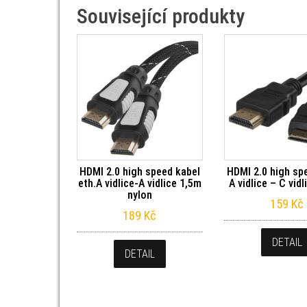
Související produkty
HDMI 2.0 high speed kabel
HDMI 2.0 high sp
eth.A vidlice-A vidlice 1,5m
A vidlice – C vidl
nylon
159
Kč
189
Kč
DETAIL
DETAIL