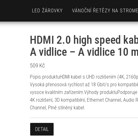
LED ŽÁROVKY
VÁNOČNÍ ŘETĚZY NA STROM
HDMI 2.0 high speed kab
A vidlice – A vidlice 10 
509
Kč
Popis produktuHDMI kabel s UHD rozlišením (4K, 2160p
Vysoká přenosová rychlost až 18 Gbit/s pro kompatibil
vysoce kvalitním zařízením.Výhody produktuPodporuj
4K rozlišení, 3D kompatibilní, Ethernet Channel, Audio 
Channel, Plně stíněný kabel.
DETAIL