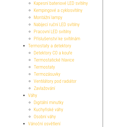
Kapesní bateriové LED svítilny
Kempingové a cyklosvítilny
Montážní lampy
Nabíjecí ruční LED svítilny
Pracovní LED svítilny
Příslušenství ke svítilnám
Termostaty a detektory
Detektory CO a kouře
Termostatické hlavice
Termostaty
Termozásuvky
Ventilátory pod radiátor
Zavlažování
Váhy
Digitální minutky
Kuchyňské váhy
Osobní váhy
Vánoční osvětlení