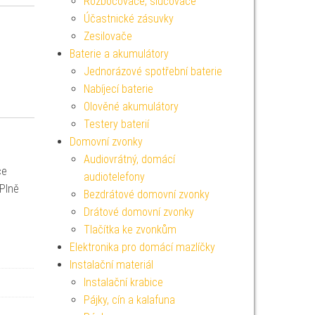
Rozbočovače, slučovače
Účastnické zásuvky
Zesilovače
Baterie a akumulátory
Jednorázové spotřební baterie
Nabíjecí baterie
Olověné akumulátory
Testery baterií
Domovní zvonky
Audiovrátný, domácí
ce
audiotelefony
 Plně
Bezdrátové domovní zvonky
Drátové domovní zvonky
Tlačítka ke zvonkům
Elektronika pro domácí mazlíčky
Instalační materiál
Instalační krabice
Pájky, cín a kalafuna