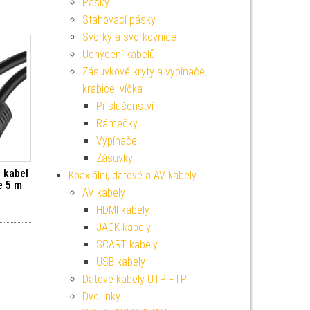
Pásky
Stahovací pásky
Svorky a svorkovnice
Uchycení kabelů
Zásuvkové kryty a vypínače,
krabice, víčka
Příslušenství
Rámečky
Vypínače
Zásuvky
 kabel
Koaxiální, datové a AV kabely
ce 5 m
AV kabely
HDMI kabely
JACK kabely
SCART kabely
USB kabely
Datové kabely UTP, FTP
Dvojlinky