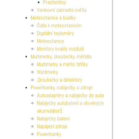
Prachotěsy
Venkovní zahradní světla
Meteostanice a budíky
Čidla k meteostanicím
Digitální teploměry
Meteostanice
Monitory kvality ovzduší
Multimetry, zkoušečky, měřidla
Multimetry a měřící šňůry
Wattmetry
Zkoušečky a detektory
Powerbanky, nabíječky a zdroje
Autoadaptéry a nabíječky do auta
Nabíječky autobaterií a olověných
akumulátorů
Nabíječky baterií
Napájecí zdroje
Powerbanky