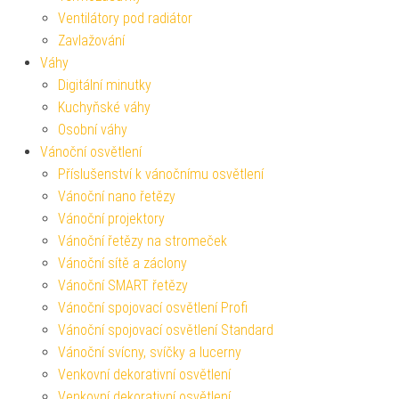
Ventilátory pod radiátor
Zavlažování
Váhy
Digitální minutky
Kuchyňské váhy
Osobní váhy
Vánoční osvětlení
Příslušenství k vánočnímu osvětlení
Vánoční nano řetězy
Vánoční projektory
Vánoční řetězy na stromeček
Vánoční sítě a záclony
Vánoční SMART řetězy
Vánoční spojovací osvětlení Profi
Vánoční spojovací osvětlení Standard
Vánoční svícny, svíčky a lucerny
Venkovní dekorativní osvětlení
Venkovní dekorativní osvětlení