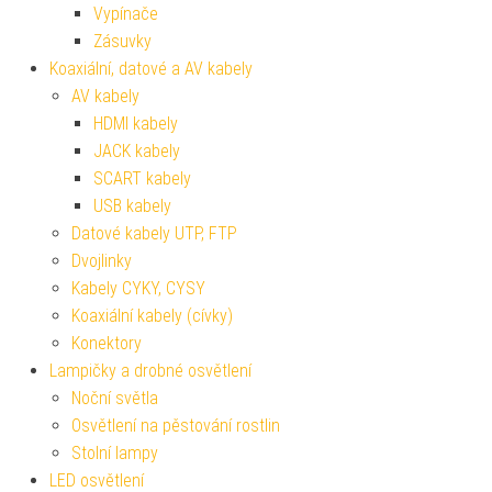
Vypínače
Zásuvky
Koaxiální, datové a AV kabely
AV kabely
HDMI kabely
JACK kabely
SCART kabely
USB kabely
Datové kabely UTP, FTP
Dvojlinky
Kabely CYKY, CYSY
Koaxiální kabely (cívky)
Konektory
Lampičky a drobné osvětlení
Noční světla
Osvětlení na pěstování rostlin
Stolní lampy
LED osvětlení