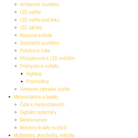
Ambientní osvětlení
LED světla
LED světla pod linku
LED zářivky
Nouzová svítidla
Orientační osvětlení
Pohybová čidla
Příslušenství k LED světlům
Průmyslová svítidla
Highbay
Prachotěsy
Venkovní zahradní světla
Meteostanice a budíky
Čidla k meteostanicím
Digitální teploměry
Meteostanice
Monitory kvality ovzduší
Multimetry, zkoušečky, měřidla