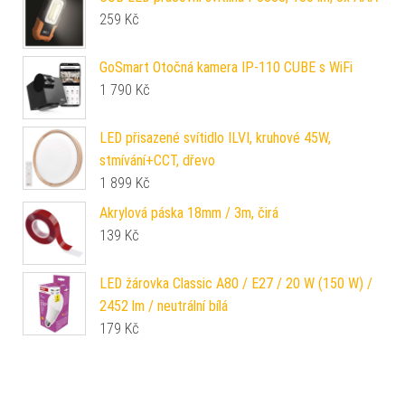
259
Kč
GoSmart Otočná kamera IP-110 CUBE s WiFi
1 790
Kč
LED přisazené svítidlo ILVI, kruhové 45W,
stmívání+CCT, dřevo
1 899
Kč
Akrylová páska 18mm / 3m, čirá
139
Kč
LED žárovka Classic A80 / E27 / 20 W (150 W) /
2452 lm / neutrální bílá
179
Kč