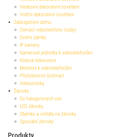
Venkovní dekorativní osvětlení
Vnitřní dekorativní osvětlení
Zabezpečení domu
Domácí videotelefony (sady)
Dveřní zámky
IP kamery
Kamerové jednotky k videotelefonům
Kódové klávesnice
Monitory k videotelefonům
Příslušenství GoSmart
Videozvonky
Žárovky
Do halogenových van
LED žárovky
Objímky a svítidla na žárovky
Speciální žárovky
Produkty