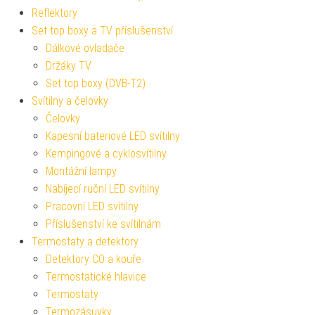
Reflektory
Set top boxy a TV příslušenství
Dálkové ovladače
Držáky TV
Set top boxy (DVB-T2)
Svítilny a čelovky
Čelovky
Kapesní bateriové LED svítilny
Kempingové a cyklosvítilny
Montážní lampy
Nabíjecí ruční LED svítilny
Pracovní LED svítilny
Příslušenství ke svítilnám
Termostaty a detektory
Detektory CO a kouře
Termostatické hlavice
Termostaty
Termozásuvky