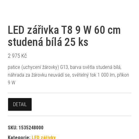
LED zářivka T8 9 W 60 cm
studená bílá 25 ks
2 975
Kč
patice (uchycení žárovky) G13, barva světla studená bílá,
náhrada za žárovku neuvádí se, světelný tok 1 000 lm, příkon
9 W
DETAIL
SKU:
1535248000
Kategorie:
LED zářivky