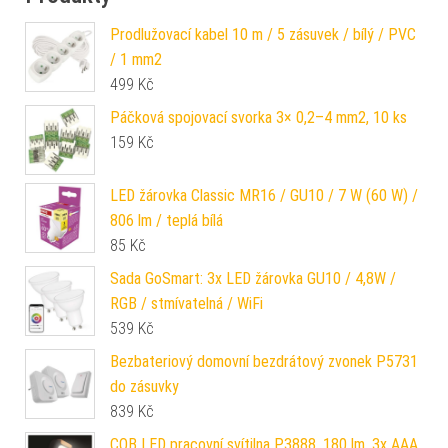
Prodlužovací kabel 10 m / 5 zásuvek / bílý / PVC
/ 1 mm2
499
Kč
Páčková spojovací svorka 3× 0,2–4 mm2, 10 ks
159
Kč
LED žárovka Classic MR16 / GU10 / 7 W (60 W) /
806 lm / teplá bílá
85
Kč
Sada GoSmart: 3x LED žárovka GU10 / 4,8W /
RGB / stmívatelná / WiFi
539
Kč
Bezbateriový domovní bezdrátový zvonek P5731
do zásuvky
839
Kč
COB LED pracovní svítilna P3888, 180 lm, 3x AAA