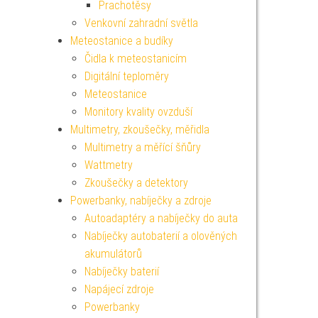
Prachotěsy
Venkovní zahradní světla
Meteostanice a budíky
Čidla k meteostanicím
Digitální teploměry
Meteostanice
Monitory kvality ovzduší
Multimetry, zkoušečky, měřidla
Multimetry a měřící šňůry
Wattmetry
Zkoušečky a detektory
Powerbanky, nabíječky a zdroje
Autoadaptéry a nabíječky do auta
Nabíječky autobaterií a olověných
akumulátorů
Nabíječky baterií
Napájecí zdroje
Powerbanky