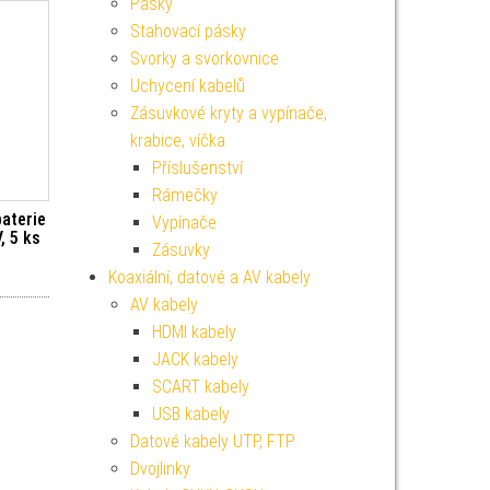
Pásky
Stahovací pásky
Svorky a svorkovnice
Uchycení kabelů
Zásuvkové kryty a vypínače,
krabice, víčka
Příslušenství
Rámečky
baterie
Vypínače
, 5 ks
Zásuvky
Koaxiální, datové a AV kabely
AV kabely
HDMI kabely
JACK kabely
SCART kabely
USB kabely
Datové kabely UTP, FTP
Dvojlinky