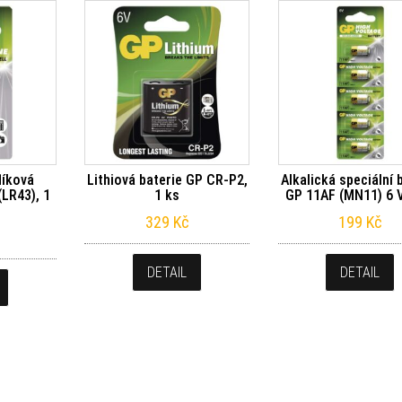
líková
Lithiová baterie GP CR-P2,
Alkalická speciální 
(LR43), 1
1 ks
GP 11AF (MN11) 6 V
329
Kč
199
Kč
DETAIL
DETAIL