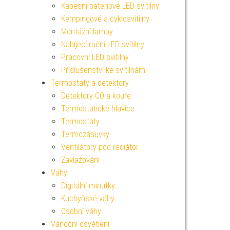
Kapesní bateriové LED svítilny
Kempingové a cyklosvítilny
Montážní lampy
Nabíjecí ruční LED svítilny
Pracovní LED svítilny
Příslušenství ke svítilnám
Termostaty a detektory
Detektory CO a kouře
Termostatické hlavice
Termostaty
Termozásuvky
Ventilátory pod radiátor
Zavlažování
Váhy
Digitální minutky
Kuchyňské váhy
Osobní váhy
Vánoční osvětlení