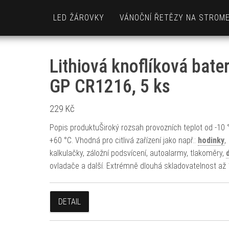
LED ŽÁROVKY
VÁNOČNÍ ŘETĚZY NA STROM
Lithiová knoflíková bater
GP CR1216, 5 ks
229
Kč
Popis produktuŠiroký rozsah provozních teplot od -10 
+60 °C. Vhodná pro citlivá zařízení jako např.:
hodinky
,
kalkulačky, záložní podsvícení, autoalarmy, tlakoměry,
ovladače a další. Extrémně dlouhá skladovatelnost až 1
DETAIL