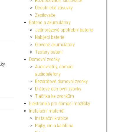
Rozbočovače, slučovače
Účastnické zásuvky
Zesilovače
Baterie a akumulátory
Jednorázové spotřební baterie
Nabíjecí baterie
Olověné akumulátory
Testery baterií
Domovní zvonky
čky,
Audiovrátný, domácí
audiotelefony
Bezdrátové domovní zvonky
Drátové domovní zvonky
Tlačítka ke zvonkům
Elektronika pro domácí mazlíčky
Instalační materiál
Instalační krabice
Pájky, cín a kalafuna