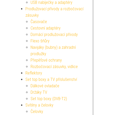
USB nabíječky a adaptéry
Prodlužovací přívody a rozbočovací
zásuvky
Časovače
Cestovní adaptéry
Domácí prodlužovací přívody
Flexo šňůry
Navijáky (bubny) a zahradní
prodlužky
Přepěťové ochrany
Rozbočovací zásuvky, vidlice
Reflektory
Set top boxy a TV příslušenství
Dálkové ovladače
Držáky TV
Set top boxy (DVB-T2)
Svítilny a čelovky
Čelovky