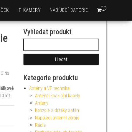
0
EČEK
IP KAMERY
NABÍJECÍ BATERIE
Vyhledat produkt
ie
Vyhledávání
°C do
Kategorie produktu
dálkové
Antény a VF technika
0 let.
Anténní koaxiální kabely
Antény
Konzole a držáky antén
Napájecí anténní zdroje
Rádia