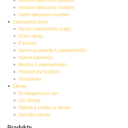
Venkovní dekorativní osvětlení
Venkovní dekorativní osvětlení
Vnitřní dekorativní osvětlení
Zabezpečení domu
Domácí videotelefony (sady)
Dveřní zámky
IP kamery
Kamerové jednotky k videotelefonům
Kódové klávesnice
Monitory k videotelefonům
Příslušenství GoSmart
Videozvonky
Žárovky
Do halogenových van
LED žárovky
Objímky a svítidla na žárovky
Speciální žárovky
Produkty