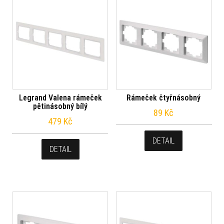
Legrand Valena rámeček
Rámeček čtyřnásobný
pětinásobný bílý
89
Kč
479
Kč
DETAIL
DETAIL