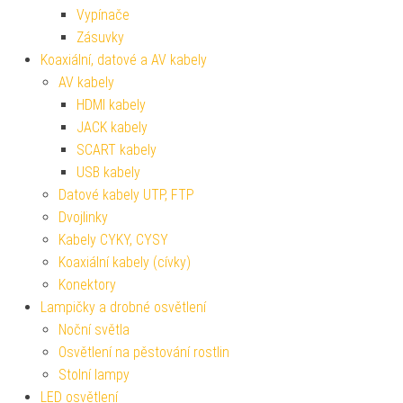
Vypínače
Zásuvky
Koaxiální, datové a AV kabely
AV kabely
HDMI kabely
JACK kabely
SCART kabely
USB kabely
Datové kabely UTP, FTP
Dvojlinky
Kabely CYKY, CYSY
Koaxiální kabely (cívky)
Konektory
Lampičky a drobné osvětlení
Noční světla
Osvětlení na pěstování rostlin
Stolní lampy
LED osvětlení