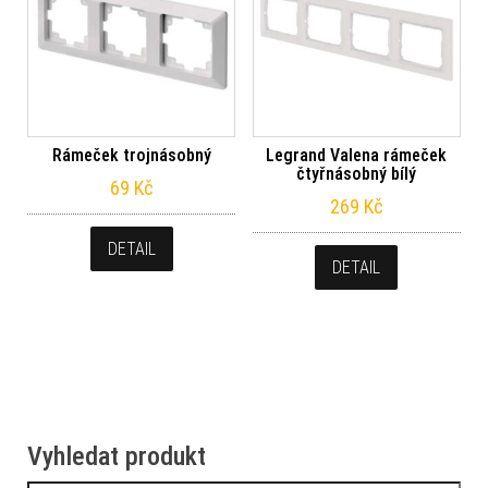
Rámeček trojnásobný
Legrand Valena rámeček
čtyřnásobný bílý
69
Kč
269
Kč
DETAIL
DETAIL
Vyhledat produkt