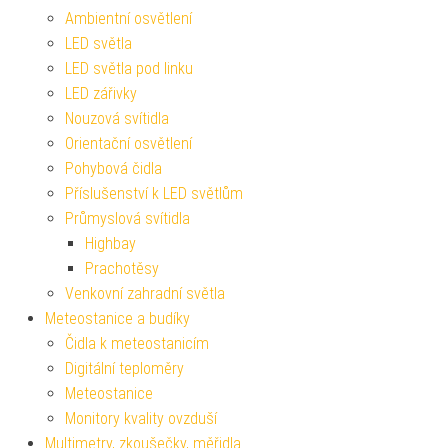
Ambientní osvětlení
LED světla
LED světla pod linku
LED zářivky
Nouzová svítidla
Orientační osvětlení
Pohybová čidla
Příslušenství k LED světlům
Průmyslová svítidla
Highbay
Prachotěsy
Venkovní zahradní světla
Meteostanice a budíky
Čidla k meteostanicím
Digitální teploměry
Meteostanice
Monitory kvality ovzduší
Multimetry, zkoušečky, měřidla