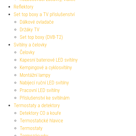
Reflektory
Set top boxy a TV příslušenství
Dálkové ovladače
Držáky TV
Set top boxy (DVB-T2)
Svítilny a čelovky
Čelovky
Kapesní bateriové LED svítilny
Kempingové a cyklosvítilny
Montážní lampy
Nabíjecí ruční LED svítilny
Pracovní LED svítilny
Příslušenství ke svítilnám
Termostaty a detektory
Detektory CO a kouře
Termostatické hlavice
Termostaty
Termozásuvky