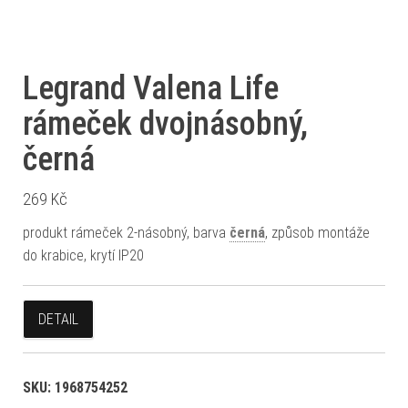
Legrand Valena Life
rámeček dvojnásobný,
černá
269
Kč
produkt rámeček 2-násobný, barva
černá
, způsob montáže
do krabice, krytí IP20
DETAIL
SKU:
1968754252