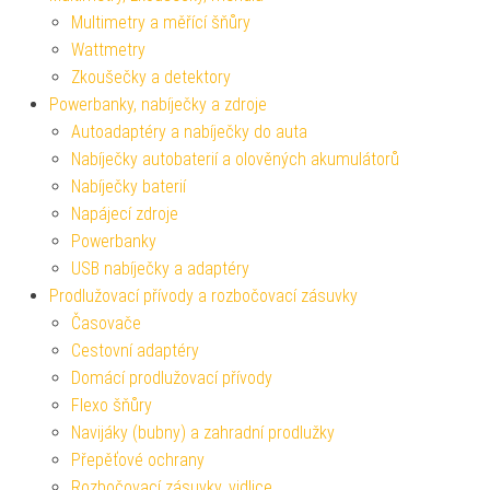
Multimetry a měřící šňůry
Wattmetry
Zkoušečky a detektory
Powerbanky, nabíječky a zdroje
Autoadaptéry a nabíječky do auta
Nabíječky autobaterií a olověných akumulátorů
Nabíječky baterií
Napájecí zdroje
Powerbanky
USB nabíječky a adaptéry
Prodlužovací přívody a rozbočovací zásuvky
Časovače
Cestovní adaptéry
Domácí prodlužovací přívody
Flexo šňůry
Navijáky (bubny) a zahradní prodlužky
Přepěťové ochrany
Rozbočovací zásuvky, vidlice