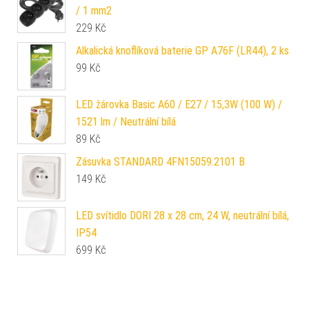
/ 1 mm2
229
Kč
Alkalická knoflíková baterie GP A76F (LR44), 2 ks
99
Kč
LED žárovka Basic A60 / E27 / 15,3W (100 W) /
1521 lm / Neutrální bílá
89
Kč
Zásuvka STANDARD 4FN15059.2101 B
149
Kč
LED svítidlo DORI 28 x 28 cm, 24 W, neutrální bílá,
IP54
699
Kč