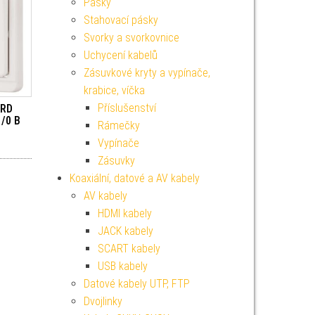
Pásky
Stahovací pásky
Svorky a svorkovnice
Uchycení kabelů
Zásuvkové kryty a vypínače,
krabice, víčka
Příslušenství
ARD
/0 B
Rámečky
Vypínače
Zásuvky
Koaxiální, datové a AV kabely
AV kabely
HDMI kabely
JACK kabely
SCART kabely
USB kabely
Datové kabely UTP, FTP
Dvojlinky