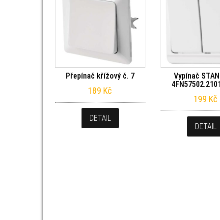
Přepínač křížový č. 7
Vypínač STA
4FN57502.2101
189
Kč
199
Kč
DETAIL
DETAIL