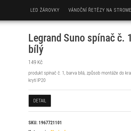
LED ŽÁROVKY
VÁNOČNÍ ŘETĚZY NA STROM
Legrand Suno spínač č. 1
bílý
149
Kč
produkt spínač č. 1, barva bílá, způsob montáže do kra
krytí IP20
DETAIL
SKU:
1967721101