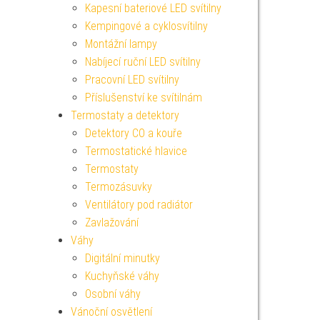
Kapesní bateriové LED svítilny
Kempingové a cyklosvítilny
Montážní lampy
Nabíjecí ruční LED svítilny
Pracovní LED svítilny
Příslušenství ke svítilnám
Termostaty a detektory
Detektory CO a kouře
Termostatické hlavice
Termostaty
Termozásuvky
Ventilátory pod radiátor
Zavlažování
Váhy
Digitální minutky
Kuchyňské váhy
Osobní váhy
Vánoční osvětlení