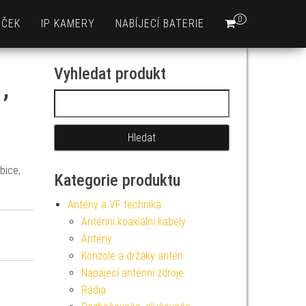
0
EČEK
IP KAMERY
NABÍJECÍ BATERIE
Vyhledat produkt
,
Vyhledávání
bice,
Kategorie produktu
Antény a VF technika
Anténní koaxiální kabely
Antény
Konzole a držáky antén
Napájecí anténní zdroje
Rádia