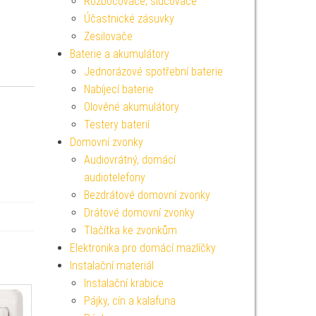
Rozbočovače, slučovače
Účastnické zásuvky
Zesilovače
Baterie a akumulátory
Jednorázové spotřební baterie
Nabíjecí baterie
Olověné akumulátory
Testery baterií
Domovní zvonky
Audiovrátný, domácí
audiotelefony
Bezdrátové domovní zvonky
Drátové domovní zvonky
Tlačítka ke zvonkům
Elektronika pro domácí mazlíčky
Instalační materiál
Instalační krabice
Pájky, cín a kalafuna