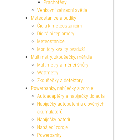
Prachotěsy
Venkovní zahradní světla
Meteostanice a budíky
Čidla k meteostanicím
Digitální teploměry
Meteostanice
Monitory kvality ovzduší
Multimetry, zkoušečky, měřidla
Multimetry a měřící šňůry
Wattmetry
Zkoušečky a detektory
Powerbanky, nabíječky a zdroje
Autoadaptéry a nabíječky do auta
Nabíječky autobaterií a olověných
akumulátorů
Nabíječky baterií
Napájecí zdroje
Powerbanky