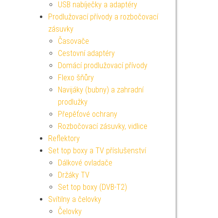
USB nabíječky a adaptéry
Prodlužovací přívody a rozbočovací
zásuvky
Časovače
Cestovní adaptéry
Domácí prodlužovací přívody
Flexo šňůry
Navijáky (bubny) a zahradní
prodlužky
Přepěťové ochrany
Rozbočovací zásuvky, vidlice
Reflektory
Set top boxy a TV příslušenství
Dálkové ovladače
Držáky TV
Set top boxy (DVB-T2)
Svítilny a čelovky
Čelovky