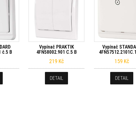
NDARD
Vypínač PRAKTIK
Vypínač STAND
 č.5 B
4FN58002.901 C.5 B
4FN57512.2101C.1
219
Kč
159
Kč
DETAIL
DETAIL