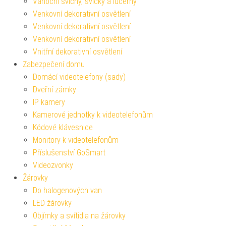
Vánoční svícny, svíčky a lucerny
Venkovní dekorativní osvětlení
Venkovní dekorativní osvětlení
Venkovní dekorativní osvětlení
Vnitřní dekorativní osvětlení
Zabezpečení domu
Domácí videotelefony (sady)
Dveřní zámky
IP kamery
Kamerové jednotky k videotelefonům
Kódové klávesnice
Monitory k videotelefonům
Příslušenství GoSmart
Videozvonky
Žárovky
Do halogenových van
LED žárovky
Objímky a svítidla na žárovky