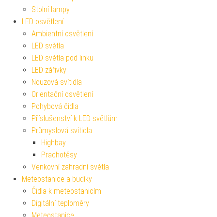
Stolní lampy
LED osvětlení
Ambientní osvětlení
LED světla
LED světla pod linku
LED zářivky
Nouzová svítidla
Orientační osvětlení
Pohybová čidla
Příslušenství k LED světlům
Průmyslová svítidla
Highbay
Prachotěsy
Venkovní zahradní světla
Meteostanice a budíky
Čidla k meteostanicím
Digitální teploměry
Meteostanice