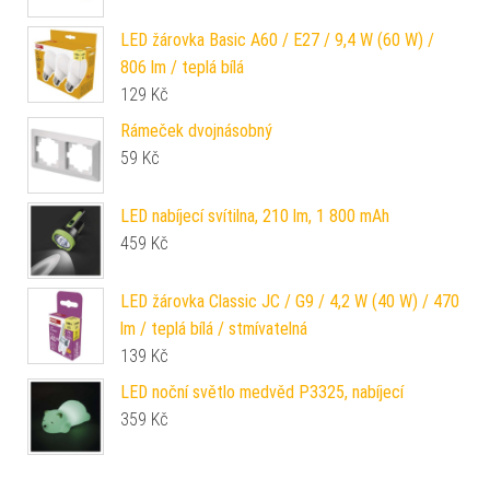
LED žárovka Basic A60 / E27 / 9,4 W (60 W) /
806 lm / teplá bílá
129
Kč
Rámeček dvojnásobný
59
Kč
LED nabíjecí svítilna, 210 lm, 1 800 mAh
459
Kč
LED žárovka Classic JC / G9 / 4,2 W (40 W) / 470
lm / teplá bílá / stmívatelná
139
Kč
LED noční světlo medvěd P3325, nabíjecí
359
Kč