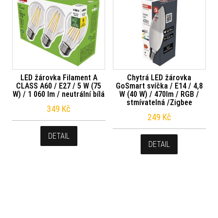
LED žárovka Filament A
Chytrá LED žárovka
CLASS A60 / E27 / 5 W (75
GoSmart svíčka / E14 / 4,8
W) / 1 060 lm / neutrální bílá
W (40 W) / 470lm / RGB /
stmívatelná /Zigbee
349
Kč
249
Kč
DETAIL
DETAIL