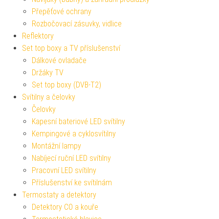
Přepěťové ochrany
Rozbočovací zásuvky, vidlice
Reflektory
Set top boxy a TV příslušenství
Dálkové ovladače
Držáky TV
Set top boxy (DVB-T2)
Svítilny a čelovky
Čelovky
Kapesní bateriové LED svítilny
Kempingové a cyklosvítilny
Montážní lampy
Nabíjecí ruční LED svítilny
Pracovní LED svítilny
Příslušenství ke svítilnám
Termostaty a detektory
Detektory CO a kouře