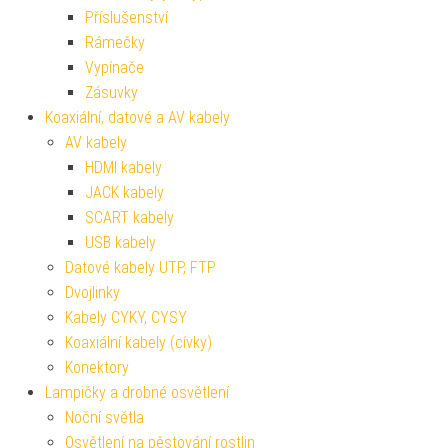
Příslušenství
Rámečky
Vypínače
Zásuvky
Koaxiální, datové a AV kabely
AV kabely
HDMI kabely
JACK kabely
SCART kabely
USB kabely
Datové kabely UTP, FTP
Dvojlinky
Kabely CYKY, CYSY
Koaxiální kabely (cívky)
Konektory
Lampičky a drobné osvětlení
Noční světla
Osvětlení na pěstování rostlin