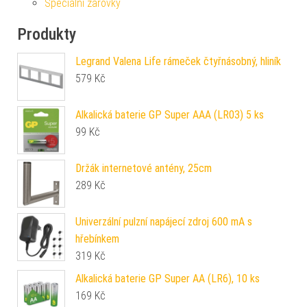
Speciální žárovky
Produkty
Legrand Valena Life rámeček čtyřnásobný, hliník
579
Kč
Alkalická baterie GP Super AAA (LR03) 5 ks
99
Kč
Držák internetové antény, 25cm
289
Kč
Univerzální pulzní napájecí zdroj 600 mA s
hřebínkem
319
Kč
Alkalická baterie GP Super AA (LR6), 10 ks
169
Kč