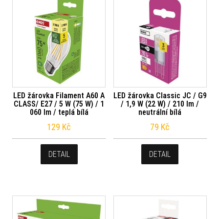
LED žárovka Filament A60 A
LED žárovka Classic JC / G9
CLASS/ E27 / 5 W (75 W) / 1
/ 1,9 W (22 W) / 210 lm /
060 lm / teplá bílá
neutrální bílá
129
Kč
79
Kč
DETAIL
DETAIL