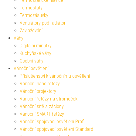
Termostatické hlavice
Termostaty
Termozásuvky
Ventilátory pod radiátor
Zavlažování
Váhy
Digitální minutky
Kuchyňské váhy
Osobní váhy
Vánoční osvětlení
Příslušenství k vánočnímu osvětlení
Vánoční nano řetězy
Vánoční projektory
Vánoční řetězy na stromeček
Vánoční sítě a záclony
Vánoční SMART řetězy
Vánoční spojovací osvětlení Profi
Vánoční spojovací osvětlení Standard