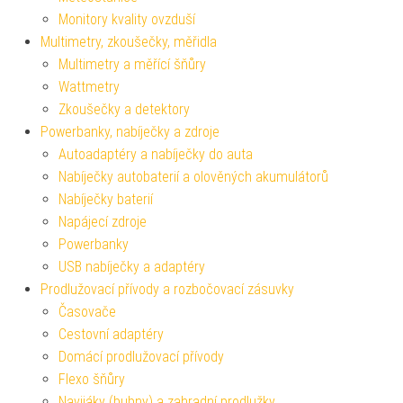
Monitory kvality ovzduší
Multimetry, zkoušečky, měřidla
Multimetry a měřící šňůry
Wattmetry
Zkoušečky a detektory
Powerbanky, nabíječky a zdroje
Autoadaptéry a nabíječky do auta
Nabíječky autobaterií a olověných akumulátorů
Nabíječky baterií
Napájecí zdroje
Powerbanky
USB nabíječky a adaptéry
Prodlužovací přívody a rozbočovací zásuvky
Časovače
Cestovní adaptéry
Domácí prodlužovací přívody
Flexo šňůry
Navijáky (bubny) a zahradní prodlužky