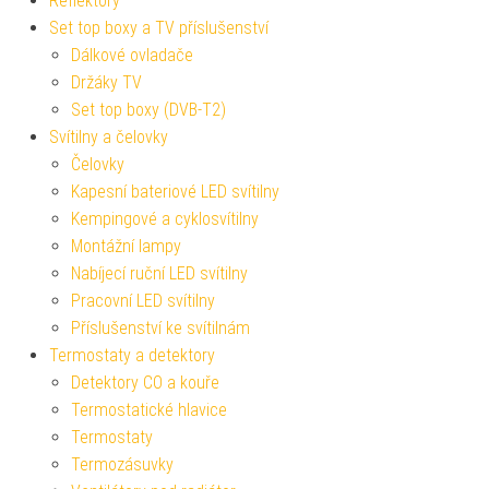
Reflektory
Set top boxy a TV příslušenství
Dálkové ovladače
Držáky TV
Set top boxy (DVB-T2)
Svítilny a čelovky
Čelovky
Kapesní bateriové LED svítilny
Kempingové a cyklosvítilny
Montážní lampy
Nabíjecí ruční LED svítilny
Pracovní LED svítilny
Příslušenství ke svítilnám
Termostaty a detektory
Detektory CO a kouře
Termostatické hlavice
Termostaty
Termozásuvky