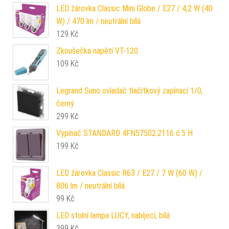
LED žárovka Classic Mini Globe / E27 / 4,2 W (40
W) / 470 lm / neutrální bílá
129
Kč
Zkoušečka napětí VT-120
109
Kč
Legrand Suno ovladač tlačítkový zapínací 1/0,
černý
299
Kč
Vypínač STANDARD 4FN57502.2116 č.5 H
199
Kč
LED žárovka Classic R63 / E27 / 7 W (60 W) /
806 lm / neutrální bílá
99
Kč
LED stolní lampa LUCY, nabíjecí, bílá
399
Kč