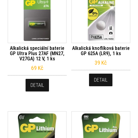
Alkalická speciální baterie
Alkalická knoflíková baterie
GP Ultra Plus 27AF (MN27,
GP 625A (LR9), 1 ks
V27GA) 12 V, 1 ks
39
Kč
69
Kč
DETAIL
DETAIL