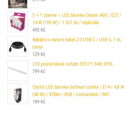
5 + 1 zdarma – LED žárovka Classic A60 / E27 /
14 W (100 W) / 1 521 lm / teplá bílá
495
Kč
Nabíjecí a datový kabel 2.0 USB-C / USB-C, 1 m,
černý
129
Kč
LED prachotěsné svítidlo FESTY 34W, IP65
799
Kč
Chytrá LED žárovka GoSmart svíčka / E14 / 4,8 W
(40 W) / 470lm / RGB / stmívatelná / WiFi
189
Kč