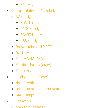
Zásuvky
Koaxiální, datové a AV kabely
AV kabely
HDMI kabely
JACK kabely
SCART kabely
USB kabely
Datové kabely UTP, FTP
Dvojlinky
Kabely CYKY, CYSY
Koaxiální kabely (cívky)
Konektory
Lampičky a drobné osvětlení
Noční světla
Osvětlení na pěstování rostlin
Stolní lampy
LED osvětlení
Ambientní osvětlení