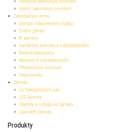
Venkovní dekorativní osvětlení
Vnitřní dekorativní osvětlení
Zabezpečení domu
Domácí videotelefony (sady)
Dveřní zámky
IP kamery
Kamerové jednotky k videotelefonům
Kódové klávesnice
Monitory k videotelefonům
Příslušenství GoSmart
Videozvonky
Žárovky
Do halogenových van
LED žárovky
Objímky a svítidla na žárovky
Speciální žárovky
Produkty