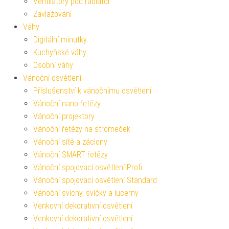
Ventilátory pod radiátor
Zavlažování
Váhy
Digitální minutky
Kuchyňské váhy
Osobní váhy
Vánoční osvětlení
Příslušenství k vánočnímu osvětlení
Vánoční nano řetězy
Vánoční projektory
Vánoční řetězy na stromeček
Vánoční sítě a záclony
Vánoční SMART řetězy
Vánoční spojovací osvětlení Profi
Vánoční spojovací osvětlení Standard
Vánoční svícny, svíčky a lucerny
Venkovní dekorativní osvětlení
Venkovní dekorativní osvětlení