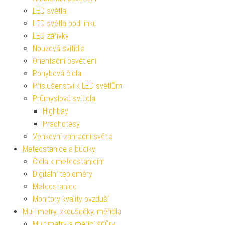
LED světla
LED světla pod linku
LED zářivky
Nouzová svítidla
Orientační osvětlení
Pohybová čidla
Příslušenství k LED světlům
Průmyslová svítidla
Highbay
Prachotěsy
Venkovní zahradní světla
Meteostanice a budíky
Čidla k meteostanicím
Digitální teploměry
Meteostanice
Monitory kvality ovzduší
Multimetry, zkoušečky, měřidla
Multimetry a měřící šňůry