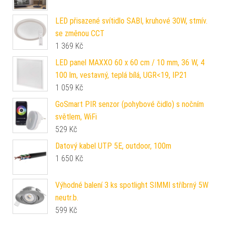
LED přisazené svítidlo SABI, kruhové 30W, stmív.
se změnou CCT
1 369
Kč
LED panel MAXXO 60 x 60 cm / 10 mm, 36 W, 4
100 lm, vestavný, teplá bílá, UGR<19, IP21
1 059
Kč
GoSmart PIR senzor (pohybové čidlo) s nočním
světlem, WiFi
529
Kč
Datový kabel UTP 5E, outdoor, 100m
1 650
Kč
Výhodné balení 3 ks spotlight SIMMI stříbrný 5W
neutr.b.
599
Kč