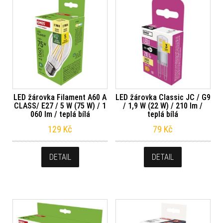
LED žárovka Filament A60 A
LED žárovka Classic JC / G9
CLASS/ E27 / 5 W (75 W) / 1
/ 1,9 W (22 W) / 210 lm /
060 lm / teplá bílá
teplá bílá
129
Kč
79
Kč
DETAIL
DETAIL