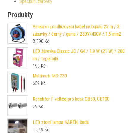
Speciální žárovky
Produkty
Venkovní prodlužovací kabel na bubnu 25 m / 3
zásuvky / černý / guma / 230V/400V / 1,5 mm2
3 090
Kč
LED žárovka Classic JC / G4 / 1,9 W (21 W) / 200
lm / teplá bílá
199
Kč
Multimetr MD-230
659
Kč
Konektor F vidlice pro koax CB50, CB100
79
Kč
LED stolní lampa KAREN, šedá
1 549
Kč