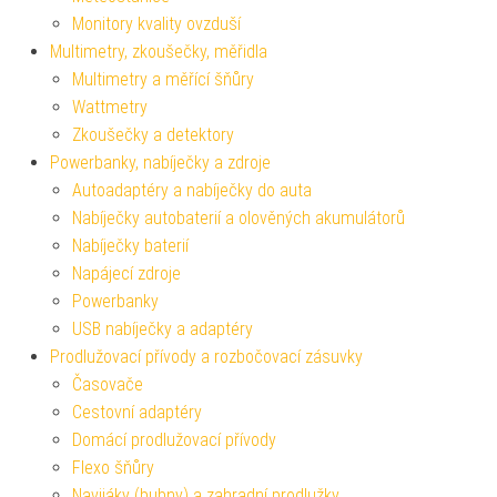
Monitory kvality ovzduší
Multimetry, zkoušečky, měřidla
Multimetry a měřící šňůry
Wattmetry
Zkoušečky a detektory
Powerbanky, nabíječky a zdroje
Autoadaptéry a nabíječky do auta
Nabíječky autobaterií a olověných akumulátorů
Nabíječky baterií
Napájecí zdroje
Powerbanky
USB nabíječky a adaptéry
Prodlužovací přívody a rozbočovací zásuvky
Časovače
Cestovní adaptéry
Domácí prodlužovací přívody
Flexo šňůry
Navijáky (bubny) a zahradní prodlužky