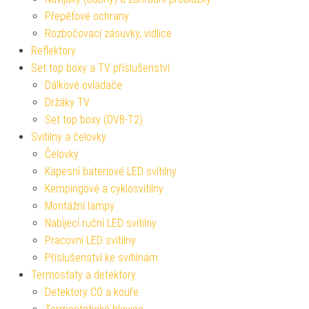
Přepěťové ochrany
Rozbočovací zásuvky, vidlice
Reflektory
Set top boxy a TV příslušenství
Dálkové ovladače
Držáky TV
Set top boxy (DVB-T2)
Svítilny a čelovky
Čelovky
Kapesní bateriové LED svítilny
Kempingové a cyklosvítilny
Montážní lampy
Nabíjecí ruční LED svítilny
Pracovní LED svítilny
Příslušenství ke svítilnám
Termostaty a detektory
Detektory CO a kouře