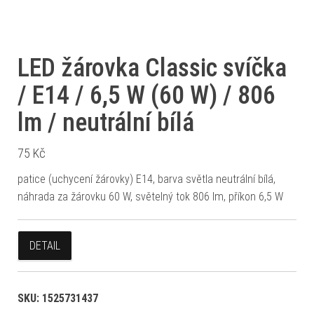
LED žárovka Classic svíčka
/ E14 / 6,5 W (60 W) / 806
lm / neutrální bílá
75
Kč
patice (uchycení žárovky) E14, barva světla neutrální bílá,
náhrada za žárovku 60 W, světelný tok 806 lm, příkon 6,5 W
DETAIL
SKU:
1525731437