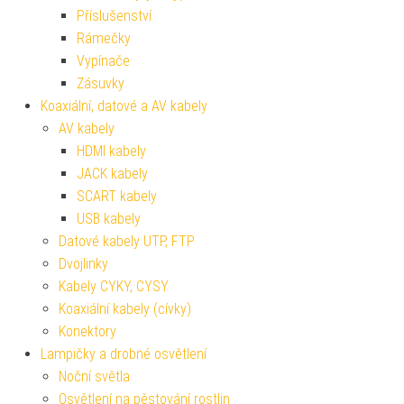
Příslušenství
Rámečky
Vypínače
Zásuvky
Koaxiální, datové a AV kabely
AV kabely
HDMI kabely
JACK kabely
SCART kabely
USB kabely
Datové kabely UTP, FTP
Dvojlinky
Kabely CYKY, CYSY
Koaxiální kabely (cívky)
Konektory
Lampičky a drobné osvětlení
Noční světla
Osvětlení na pěstování rostlin