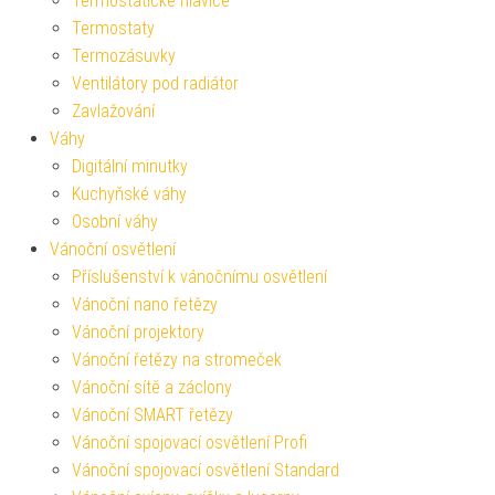
Termostatické hlavice
Termostaty
Termozásuvky
Ventilátory pod radiátor
Zavlažování
Váhy
Digitální minutky
Kuchyňské váhy
Osobní váhy
Vánoční osvětlení
Příslušenství k vánočnímu osvětlení
Vánoční nano řetězy
Vánoční projektory
Vánoční řetězy na stromeček
Vánoční sítě a záclony
Vánoční SMART řetězy
Vánoční spojovací osvětlení Profi
Vánoční spojovací osvětlení Standard