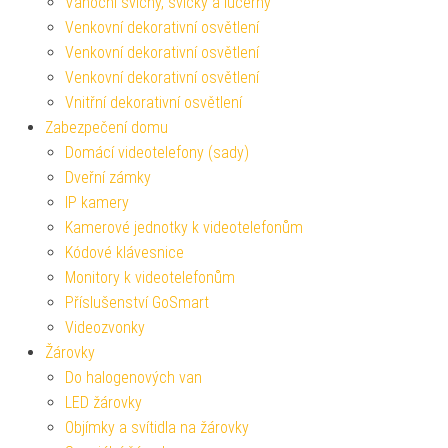
Vánoční svícny, svíčky a lucerny
Venkovní dekorativní osvětlení
Venkovní dekorativní osvětlení
Venkovní dekorativní osvětlení
Vnitřní dekorativní osvětlení
Zabezpečení domu
Domácí videotelefony (sady)
Dveřní zámky
IP kamery
Kamerové jednotky k videotelefonům
Kódové klávesnice
Monitory k videotelefonům
Příslušenství GoSmart
Videozvonky
Žárovky
Do halogenových van
LED žárovky
Objímky a svítidla na žárovky