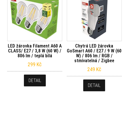
LED žárovka Filament A60 A
Chytrá LED žárovka
CLASS/ E27 / 3,8 W (60 W) /
GoSmart A60 / E27 / 9 W (60
806 lm / teplá bílá
W) / 806 lm / RGB /
stmívatelná / Zigbee
299
Kč
249
Kč
DETAIL
DETAIL