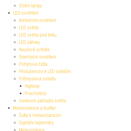
Stolní lampy
LED osvětlení
Ambientní osvětlení
LED světla
LED světla pod linku
LED zářivky
Nouzová svítidla
Orientační osvětlení
Pohybová čidla
Příslušenství k LED světlům
Průmyslová svítidla
Highbay
Prachotěsy
Venkovní zahradní světla
Meteostanice a budíky
Čidla k meteostanicím
Digitální teploměry
Meteostanice