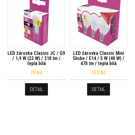
LED žárovka Classic JC / G9
LED žárovka Classic Mini
/ 1,9 W (22 W) / 210 lm /
Globe / E14 / 5 W (40 W) /
teplá bílá
470 lm / teplá bílá
79
Kč
165
Kč
DETAIL
DETAIL