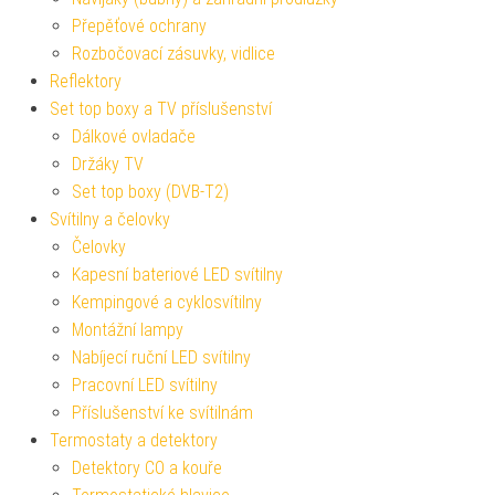
Přepěťové ochrany
Rozbočovací zásuvky, vidlice
Reflektory
Set top boxy a TV příslušenství
Dálkové ovladače
Držáky TV
Set top boxy (DVB-T2)
Svítilny a čelovky
Čelovky
Kapesní bateriové LED svítilny
Kempingové a cyklosvítilny
Montážní lampy
Nabíjecí ruční LED svítilny
Pracovní LED svítilny
Příslušenství ke svítilnám
Termostaty a detektory
Detektory CO a kouře