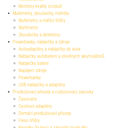
Monitory kvality ovzduší
Multimetry, zkoušečky, měřidla
Multimetry a měřící šňůry
Wattmetry
Zkoušečky a detektory
Powerbanky, nabíječky a zdroje
Autoadaptéry a nabíječky do auta
Nabíječky autobaterií a olověných akumulátorů
Nabíječky baterií
Napájecí zdroje
Powerbanky
USB nabíječky a adaptéry
Prodlužovací přívody a rozbočovací zásuvky
Časovače
Cestovní adaptéry
Domácí prodlužovací přívody
Flexo šňůry
Navijáky (bubny) a zahradní prodlužky