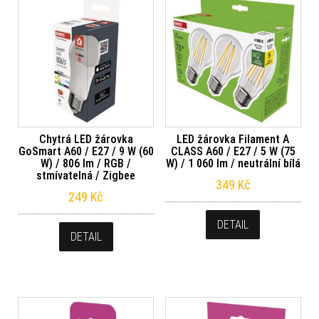
Chytrá LED žárovka
LED žárovka Filament A
GoSmart A60 / E27 / 9 W (60
CLASS A60 / E27 / 5 W (75
W) / 806 lm / RGB /
W) / 1 060 lm / neutrální bílá
stmívatelná / Zigbee
349
Kč
249
Kč
DETAIL
DETAIL