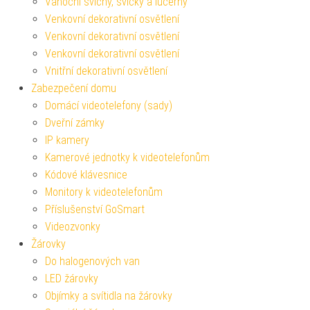
Vánoční svícny, svíčky a lucerny
Venkovní dekorativní osvětlení
Venkovní dekorativní osvětlení
Venkovní dekorativní osvětlení
Vnitřní dekorativní osvětlení
Zabezpečení domu
Domácí videotelefony (sady)
Dveřní zámky
IP kamery
Kamerové jednotky k videotelefonům
Kódové klávesnice
Monitory k videotelefonům
Příslušenství GoSmart
Videozvonky
Žárovky
Do halogenových van
LED žárovky
Objímky a svítidla na žárovky