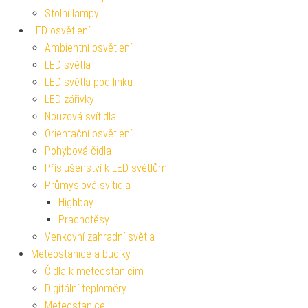
Stolní lampy
LED osvětlení
Ambientní osvětlení
LED světla
LED světla pod linku
LED zářivky
Nouzová svítidla
Orientační osvětlení
Pohybová čidla
Příslušenství k LED světlům
Průmyslová svítidla
Highbay
Prachotěsy
Venkovní zahradní světla
Meteostanice a budíky
Čidla k meteostanicím
Digitální teploměry
Meteostanice