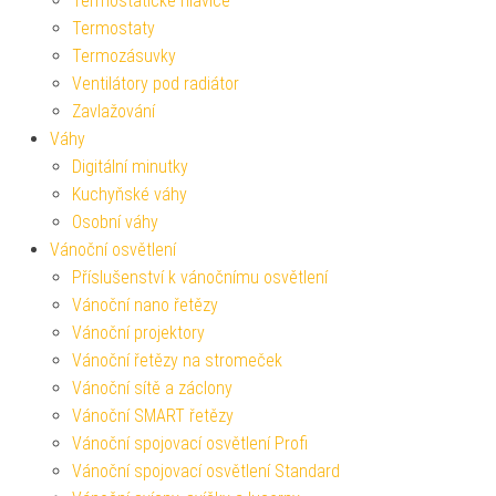
Termostatické hlavice
Termostaty
Termozásuvky
Ventilátory pod radiátor
Zavlažování
Váhy
Digitální minutky
Kuchyňské váhy
Osobní váhy
Vánoční osvětlení
Příslušenství k vánočnímu osvětlení
Vánoční nano řetězy
Vánoční projektory
Vánoční řetězy na stromeček
Vánoční sítě a záclony
Vánoční SMART řetězy
Vánoční spojovací osvětlení Profi
Vánoční spojovací osvětlení Standard