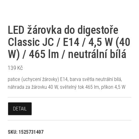
LED žárovka do digestoře
Classic JC / E14 / 4,5 W (40
W) / 465 lm / neutrální bílá
139
Kč
patice (uchycení žárovky) E14, barva světla neutrální bílá,
náhrada za žárovku 40 W, světelný tok 465 lm, příkon 4,5 W
DETAIL
SKU:
1525731407