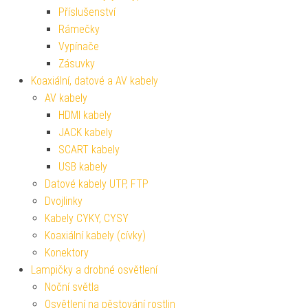
Příslušenství
Rámečky
Vypínače
Zásuvky
Koaxiální, datové a AV kabely
AV kabely
HDMI kabely
JACK kabely
SCART kabely
USB kabely
Datové kabely UTP, FTP
Dvojlinky
Kabely CYKY, CYSY
Koaxiální kabely (cívky)
Konektory
Lampičky a drobné osvětlení
Noční světla
Osvětlení na pěstování rostlin