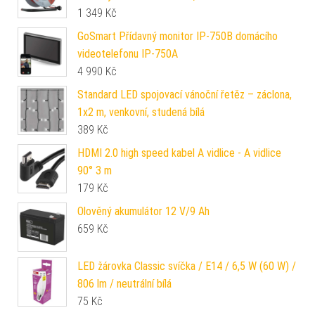
1 349
Kč
GoSmart Přídavný monitor IP-750B domácího
videotelefonu IP-750A
4 990
Kč
Standard LED spojovací vánoční řetěz – záclona,
1x2 m, venkovní, studená bílá
389
Kč
HDMI 2.0 high speed kabel A vidlice - A vidlice
90° 3 m
179
Kč
Olověný akumulátor 12 V/9 Ah
659
Kč
LED žárovka Classic svíčka / E14 / 6,5 W (60 W) /
806 lm / neutrální bílá
75
Kč