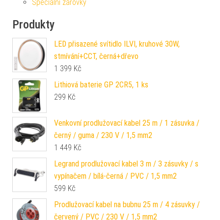
Speciální žárovky
Produkty
LED přisazené svítidlo ILVI, kruhové 30W,
stmívání+CCT, černá+dřevo
1 399
Kč
Lithiová baterie GP 2CR5, 1 ks
299
Kč
Venkovní prodlužovací kabel 25 m / 1 zásuvka /
černý / guma / 230 V / 1,5 mm2
1 449
Kč
Legrand prodlužovací kabel 3 m / 3 zásuvky / s
vypínačem / bílá-černá / PVC / 1,5 mm2
599
Kč
Prodlužovací kabel na bubnu 25 m / 4 zásuvky /
červený / PVC / 230 V / 1,5 mm2