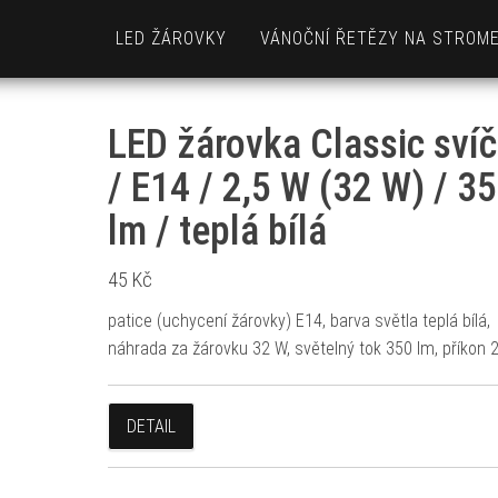
LED ŽÁROVKY
VÁNOČNÍ ŘETĚZY NA STROM
LED žárovka Classic sví
/ E14 / 2,5 W (32 W) / 3
lm / teplá bílá
45
Kč
patice (uchycení žárovky) E14, barva světla teplá bílá,
náhrada za žárovku 32 W, světelný tok 350 lm, příkon 
DETAIL