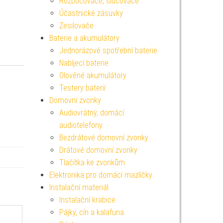
Rozbočovače, slučovače
Účastnické zásuvky
Zesilovače
Baterie a akumulátory
Jednorázové spotřební baterie
Nabíjecí baterie
Olověné akumulátory
Testery baterií
Domovní zvonky
Audiovrátný, domácí
audiotelefony
Bezdrátové domovní zvonky
Drátové domovní zvonky
Tlačítka ke zvonkům
Elektronika pro domácí mazlíčky
Instalační materiál
Instalační krabice
Pájky, cín a kalafuna