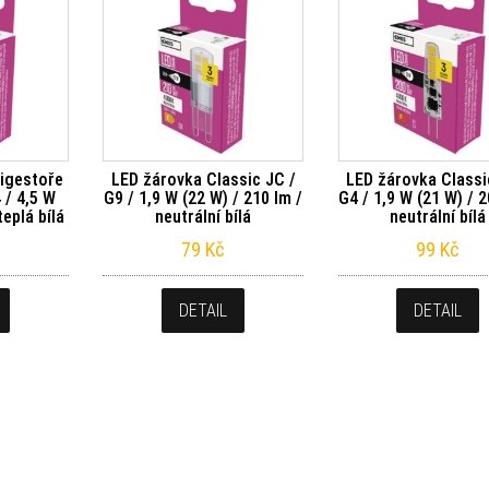
igestoře
LED žárovka Classic JC /
LED žárovka Classi
 / 4,5 W
G9 / 1,9 W (22 W) / 210 lm /
G4 / 1,9 W (21 W) / 2
teplá bílá
neutrální bílá
neutrální bílá
79
Kč
99
Kč
DETAIL
DETAIL