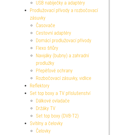
USB nabíječky a adaptéry
Prodlužovací přívody a rozbočovací
zásuvky
Časovače
Cestovní adaptéry
Domácí prodlužovací přívody
Flexo šňůry
Navijáky (bubny) a zahradní
prodlužky
Přepěťové ochrany
Rozbočovací zásuvky, vidlice
Reflektory
Set top boxy a TV příslušenství
Dálkové ovladače
Držáky TV
Set top boxy (DVB-T2)
Svítilny a čelovky
Čelovky