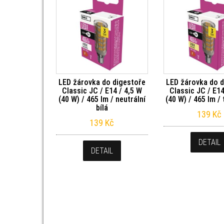
LED žárovka do digestoře
LED žárovka do d
Classic JC / E14 / 4,5 W
Classic JC / E14
(40 W) / 465 lm / neutrální
(40 W) / 465 lm / 
bílá
139
Kč
139
Kč
DETAIL
DETAIL