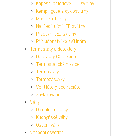
Kapesní bateriové LED svítilny
Kempingové a cyklosvítilny
Montážní lampy
Nabíjecí ruční LED svítilny
Pracovní LED svítilny
Příslušenství ke svítilnám
Termostaty a detektory
Detektory CO a kouře
Termostatické hlavice
Termostaty
Termozásuvky
Ventilátory pod radiátor
Zavlažování
Váhy
Digitální minutky
Kuchyňské váhy
Osobní váhy
Vánoční osvětlení