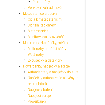
Prachotěsy
Venkovní zahradní světla
Meteostanice a budíky
Čidla k meteostanicím
Digitální teploměry
Meteostanice
Monitory kvality ovzduší
Multimetry, zkoušečky, měřidla
Multimetry a měřící šňůry
Wattmetry
Zkoušečky a detektory
Powerbanky, nabíječky a zdroje
Autoadaptéry a nabíječky do auta
Nabíječky autobaterií a olověných
akumulátorů
Nabíječky baterií
Napájecí zdroje
Powerbanky