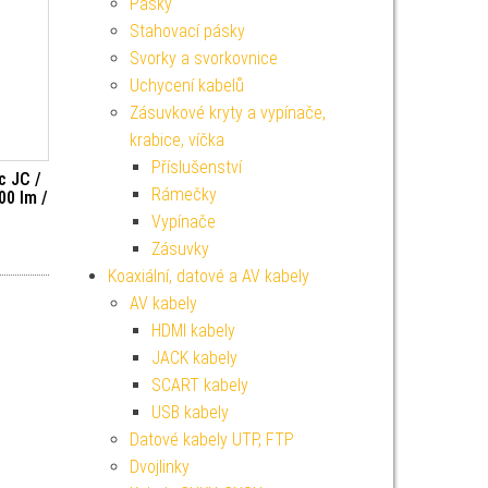
Pásky
Stahovací pásky
Svorky a svorkovnice
Uchycení kabelů
Zásuvkové kryty a vypínače,
krabice, víčka
Příslušenství
c JC /
Rámečky
00 lm /
Vypínače
Zásuvky
Koaxiální, datové a AV kabely
AV kabely
HDMI kabely
JACK kabely
SCART kabely
USB kabely
Datové kabely UTP, FTP
Dvojlinky