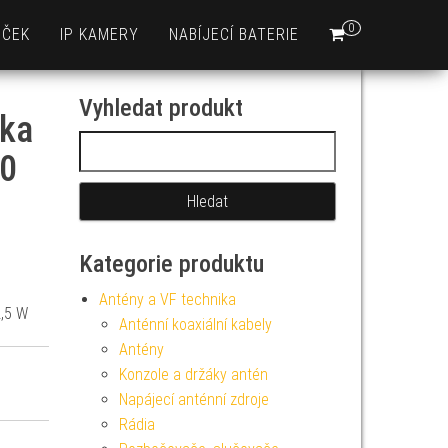
0
EČEK
IP KAMERY
NABÍJECÍ BATERIE
Vyhledat produkt
čka
Vyhledávání
50
Kategorie produktu
Antény a VF technika
2,5 W
Anténní koaxiální kabely
Antény
Konzole a držáky antén
Napájecí anténní zdroje
Rádia