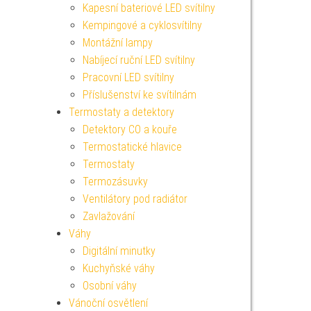
Kapesní bateriové LED svítilny
Kempingové a cyklosvítilny
Montážní lampy
Nabíjecí ruční LED svítilny
Pracovní LED svítilny
Příslušenství ke svítilnám
Termostaty a detektory
Detektory CO a kouře
Termostatické hlavice
Termostaty
Termozásuvky
Ventilátory pod radiátor
Zavlažování
Váhy
Digitální minutky
Kuchyňské váhy
Osobní váhy
Vánoční osvětlení