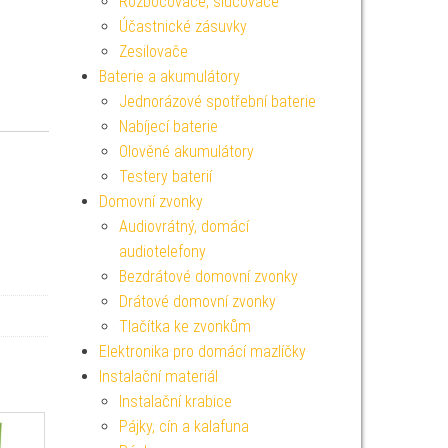
Rozbočovače, slučovače
Účastnické zásuvky
Zesilovače
Baterie a akumulátory
Jednorázové spotřební baterie
Nabíjecí baterie
Olověné akumulátory
Testery baterií
Domovní zvonky
Audiovrátný, domácí
audiotelefony
Bezdrátové domovní zvonky
Drátové domovní zvonky
Tlačítka ke zvonkům
Elektronika pro domácí mazlíčky
Instalační materiál
Instalační krabice
Pájky, cín a kalafuna