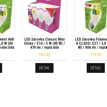
ment A60
LED žárovka Classic Mini
LED žárovka Filame
,8 W (60
Globe / E14 / 5 W (40 W) /
A CLASS/ E27 / 3,8
rální bílá
470 lm / teplá bílá
W) / 806 lm / teplá
165
Kč
119
Kč
DETAIL
DETAIL