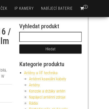
0
EČEK
IP KAMERY
NABÍJECÍ BATERIE
Vyhledat produkt
6 /
Vyhledávání
 lm
Kategorie produktu
bílá,
Antény a VF technika
7 W
Anténní koaxiální kabely
Antény
Konzole a držáky antén
Napájecí anténní zdroje
Rádia