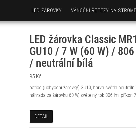
LED ŽÁROVKY
VÁNOČNÍ ŘETĚZY NA STROM
LED žárovka Classic MR1
GU10 / 7 W (60 W) / 806
/ neutrální bílá
85
Kč
patice (uchycení žárovky) GU10, barva světla neutrální 
náhrada za žárovku 60 W, světelný tok 806 lm, příkon 
DETAIL