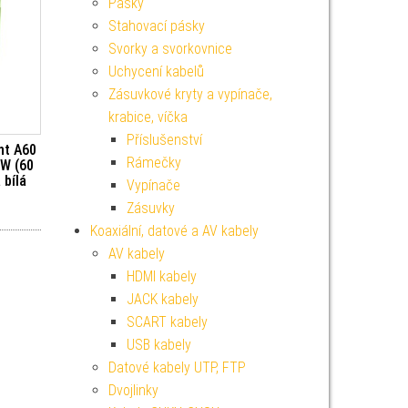
Pásky
Stahovací pásky
Svorky a svorkovnice
Uchycení kabelů
Zásuvkové kryty a vypínače,
krabice, víčka
Příslušenství
nt A60
Rámečky
 W (60
 bílá
Vypínače
Zásuvky
Koaxiální, datové a AV kabely
AV kabely
HDMI kabely
JACK kabely
SCART kabely
USB kabely
Datové kabely UTP, FTP
Dvojlinky