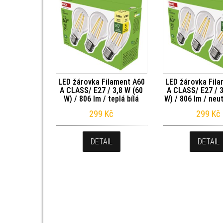
LED žárovka Filament A60
LED žárovka Fila
A CLASS/ E27 / 3,8 W (60
A CLASS/ E27 / 3
W) / 806 lm / teplá bílá
W) / 806 lm / neut
299
Kč
299
Kč
DETAIL
DETAIL