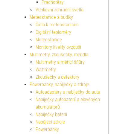
Prachotěsy
Venkovní zahradní světla
Meteostanice a budíky
Čidla k meteostanicím
Digitální teploměry
Meteostanice
Monitory kvality ovzduší
Multimetry, zkoušečky, měřidla
Multimetry a měřící šňůry
Wattmetry
Zkoušečky a detektory
Powerbanky, nabíječky a zdroje
Autoadaptéry a nabíječky do auta
Nabíječky autobaterií a olověných
akumulátorů
Nabíječky baterií
Napájecí zdroje
Powerbanky