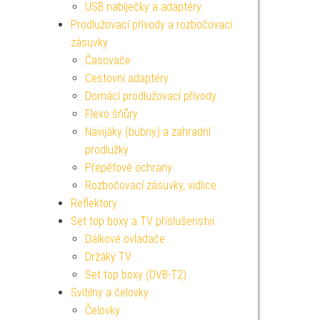
USB nabíječky a adaptéry
Prodlužovací přívody a rozbočovací
zásuvky
Časovače
Cestovní adaptéry
Domácí prodlužovací přívody
Flexo šňůry
Navijáky (bubny) a zahradní
prodlužky
Přepěťové ochrany
Rozbočovací zásuvky, vidlice
Reflektory
Set top boxy a TV příslušenství
Dálkové ovladače
Držáky TV
Set top boxy (DVB-T2)
Svítilny a čelovky
Čelovky