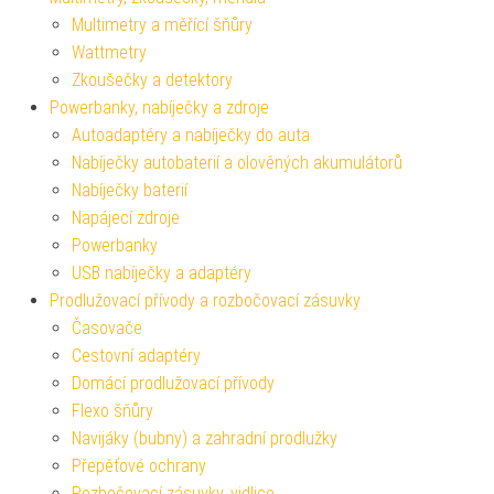
Multimetry a měřící šňůry
Wattmetry
Zkoušečky a detektory
Powerbanky, nabíječky a zdroje
Autoadaptéry a nabíječky do auta
Nabíječky autobaterií a olověných akumulátorů
Nabíječky baterií
Napájecí zdroje
Powerbanky
USB nabíječky a adaptéry
Prodlužovací přívody a rozbočovací zásuvky
Časovače
Cestovní adaptéry
Domácí prodlužovací přívody
Flexo šňůry
Navijáky (bubny) a zahradní prodlužky
Přepěťové ochrany
Rozbočovací zásuvky, vidlice