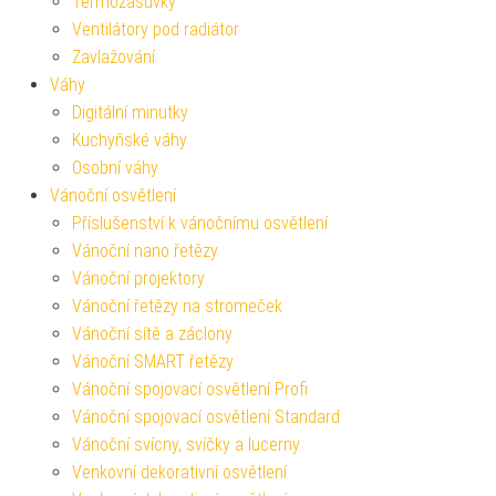
Termozásuvky
Ventilátory pod radiátor
Zavlažování
Váhy
Digitální minutky
Kuchyňské váhy
Osobní váhy
Vánoční osvětlení
Příslušenství k vánočnímu osvětlení
Vánoční nano řetězy
Vánoční projektory
Vánoční řetězy na stromeček
Vánoční sítě a záclony
Vánoční SMART řetězy
Vánoční spojovací osvětlení Profi
Vánoční spojovací osvětlení Standard
Vánoční svícny, svíčky a lucerny
Venkovní dekorativní osvětlení