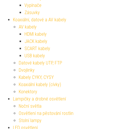
Vypínače
Zásuvky
Koaxiální, datové a AV kabely
AV kabely
HDMI kabely
JACK kabely
SCART kabely
USB kabely
Datové kabely UTP, FTP
Dvojlinky
Kabely CYKY, CYSY
Koaxiální kabely (cívky)
Konektory
Lampičky a drobné osvětlení
Noční světla
Osvětlení na pěstování rostlin
Stolní lampy
LED osvětlení