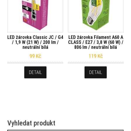
LED žárovka Classic JC / G4
LED žárovka Filament A60 A
/ 1,9 W (21 W) / 200 lm /
CLASS / E27 / 3,8 W (60 W) /
neutrální bílá
806 lm / neutrální bílá
99
Kč
119
Kč
DETAIL
DETAIL
Vyhledat produkt