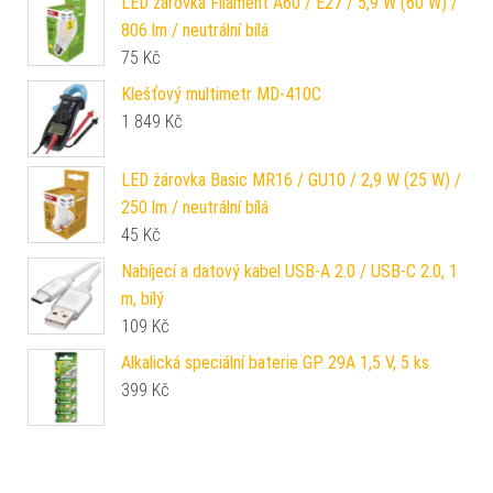
LED žárovka Filament A60 / E27 / 5,9 W (60 W) /
806 lm / neutrální bílá
75
Kč
Klešťový multimetr MD-410C
1 849
Kč
LED žárovka Basic MR16 / GU10 / 2,9 W (25 W) /
250 lm / neutrální bílá
45
Kč
Nabíjecí a datový kabel USB-A 2.0 / USB-C 2.0, 1
m, bílý
109
Kč
Alkalická speciální baterie GP 29A 1,5 V, 5 ks
399
Kč