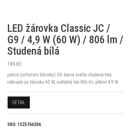
LED žárovka Classic JC /
G9 / 4,9 W (60 W) / 806 lm /
Studená bílá
189
Kč
patice (uchycení žárovky) G9, barva světla studená bílá,
náhrada za žárovku 60 W, světelný tok 806 lm, příkon 4,9 W
DETAIL
SKU:
1525766206