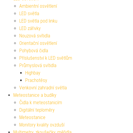
Ambientní osvětlení
LED světla
LED světla pod linku
LED zářivky
Nouzová svítidla
Orientační osvětlení
Pohybová čidla
Příslušenství k LED světlům
Průmyslová svítidla
Highbay
Prachotěsy
Venkovní zahradní světla
Meteostanice a budíky
Čidla k meteostanicím
Digitální teploměry
Meteostanice
Monitory kvality ovzduší
Multimetry, zkoušečky, měřidla