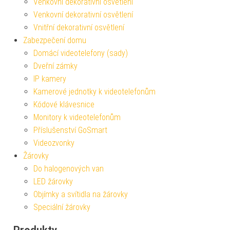
Venkovní dekorativní osvětlení
Venkovní dekorativní osvětlení
Vnitřní dekorativní osvětlení
Zabezpečení domu
Domácí videotelefony (sady)
Dveřní zámky
IP kamery
Kamerové jednotky k videotelefonům
Kódové klávesnice
Monitory k videotelefonům
Příslušenství GoSmart
Videozvonky
Žárovky
Do halogenových van
LED žárovky
Objímky a svítidla na žárovky
Speciální žárovky